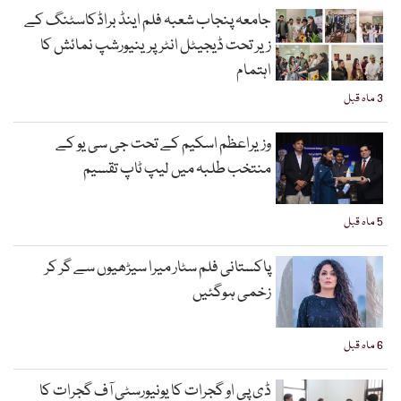
جامعہ پنجاب شعبہ فلم اینڈ براڈکاسٹنگ کے
زیر تحت ڈیجیٹل انٹرپرینیورشپ نمائش کا
اہتمام
3 ماہ قبل
وزیراعظم اسکیم کے تحت جی سی یو کے
منتخب طلبہ میں لیپ ٹاپ تقسیم
5 ماہ قبل
پاکستانی فلم سٹار میرا سیڑھیوں سے گر کر
زخمی ہوگئیں
6 ماہ قبل
ڈی پی او گجرات کا یونیورسٹی آف گجرات کا