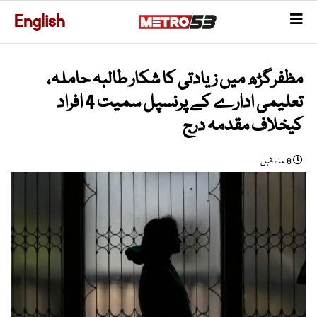
English
مظفرگڑھ میں زیادتی کا شکار طالبہ حاملہ،
تعلیمی ادارے کے پرنسپل سمیت 4 افراد
کیخلاف مقدمہ درج
8 ماہ قبل