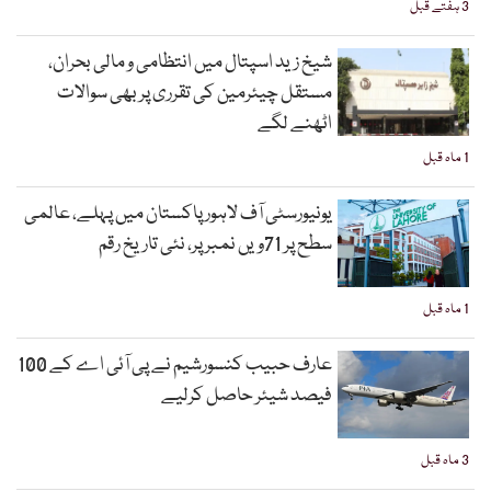
3 ہفتے قبل
شیخ زید اسپتال میں انتظامی و مالی بحران،
مستقل چیئرمین کی تقرری پر بھی سوالات
اٹھنے لگے
1 ماہ قبل
یونیورسٹی آف لاہور پاکستان میں پہلے، عالمی
سطح پر 71ویں نمبر پر، نئی تاریخ رقم
1 ماہ قبل
عارف حبیب کنسورشیم نے پی آئی اے کے 100
فیصد شیئر حاصل کرلیے
3 ماہ قبل