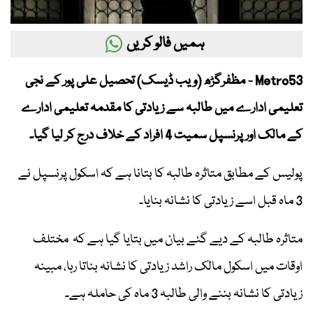
ہمیں فالو کریں
Metro53 - مظفرگڑھ (ویب ڈیسک) تحصیل علی پور کے نجی
تعلیمی ادارے میں طالبہ سے زیادتی کا مقدمہ تعلیمی ادارے
کے مالک اور پرنسپل سمیت 4 افراد کے خلاف درج کر لیا گیا۔
پولیس کے مطابق متاثرہ طالبہ کا بتانا ہے کہ اسکول پرنسپل نے
3 ماہ قبل اسے زیادتی کا نشانہ بنایا۔
متاثرہ طالبہ کے دیے گئے بیان میں بتایا گیا ہے کہ مختلف
اوقات میں اسکول مالک راشد زیادتی کا نشانہ بناتا رہا، مبینہ
زیادتی کا نشانہ بننے والی طالبہ 3 ماہ کی حاملہ ہے۔