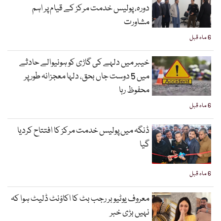
دورہ، پولیس خدمت مرکز کے قیام پر اہم
مشاورت
6 ماہ قبل
خیبر میں دلہے کی گاڑی کو ہونیوالے حادثے
میں 5 دوست جاں بحق، دلہا معجزانہ طور پر
محفوظ رہا
6 ماہ قبل
ڈنگہ میں پولیس خدمت مرکز کا افتتاح کردیا
گیا
6 ماہ قبل
معروف یوٹیوبر رجب بٹ کا اکاؤنٹ ڈلیٹ ہوا کہ
نہیں بڑی خبر