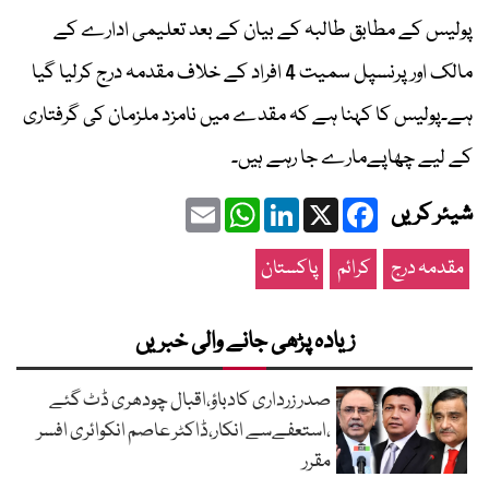
پولیس کے مطابق طالبہ کے بیان کے بعد تعلیمی ادارے کے
مالک اور پرنسپل سمیت 4 افراد کے خلاف مقدمہ درج کرلیا گیا
ہے۔پولیس کا کہنا ہے کہ مقدے میں نامزد ملزمان کی گرفتاری
کے لیے چھاپےمارے جا رہے ہیں۔
Email
WhatsApp
LinkedIn
Facebook
X
شیئر کریں
مقدمہ درج
کرائم
پاکستان
زیادہ پڑھی جانے والی خبریں
صدر زرداری کادباؤ،اقبال چودھری ڈٹ گئے
،استعفےسے انکار،ڈاکٹر عاصم انکوائری افسر
مقرر