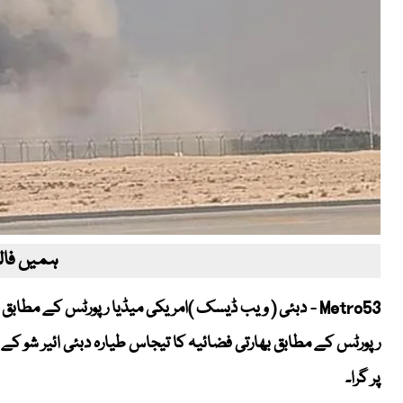
ہمیں فالو
Metro53 - دبئی ( ویب ڈیسک )امریکی میڈیا رپورٹس کے مطابق
پر گرا۔