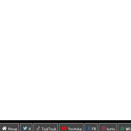
Home
X
TickTock
Youtube
FB
Insta
WA