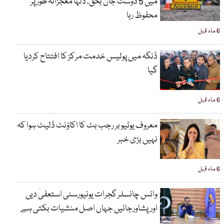
میں 5 دوست جاں بحق، دلہا معجزانہ طور پر
محفوظ رہا
6 ماہ قبل
ڈنگہ میں پولیس خدمت مرکز کا افتتاح کردیا
گیا
6 ماہ قبل
معروف یوٹیوبر رجب بٹ کا اکاؤنٹ ڈلیٹ ہوا کہ
نہیں بڑی خبر
6 ماہ قبل
وائس چانسلر گجرات یونیورسٹی استعفیٰ دیں
اورپشاورجائیں جہاں اصل منشیات بکتی ہے