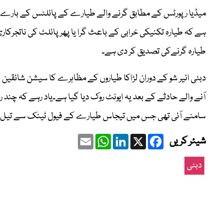
میڈیا رپورٹس کے مطابق گرنے والے طیارے کے پائلٹس کے بارے می
ہے کہ طیارہ تکنیکی خرابی کے باعث گرا یا پھر پائلٹ کی ناتجرکاری 
طیارہ گرنےکی تصدیق کر دی ہے۔
دبئی ائیر شو کے دوران لڑاکا طیاروں کے مظاہرے کا سیشن شائقین ک
آنے والے حادثے کے بعد یہ ایونٹ روک دیا گیا ہے۔یاد رہے کہ چند رو
سامنے آئی تھی جس میں تیجاس طیارے کے فیول ٹینک سے تیل لی
Email
WhatsApp
LinkedIn
Facebook
X
شیئر کریں
دبئی