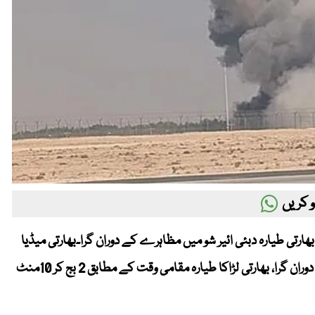
 کریں
 بھارتی طیارہ دبئی ائیر شو میں مظاہرے کے دوران گرا۔بھارتی میڈیا
رپورٹس کے مطابق بھارتی فضائیہ کا تیجاس طیارہ دبئی ائیر شو کے دوران گرا، بھارتی لڑاکا طیارہ مقامی وقت کے مطابق 2 بج کر 10منٹ