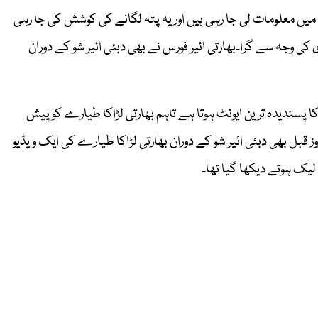
ں معلومات لی جا رہی ہیں اور یہ پتہ لگانے کی کوشش کی جا رہی
کی وجہ سے گرا۔بھارتی ائیر فورس نے بھی دبئی ائیر شو کے دوران
ا پسندیدہ ترین ایونٹ ہوتا ہے تاہم بھارتی لڑاکا طیارے کو پیش
ز قبل بھی دبئی ائیر شو کے دوران بھارتی لڑاکا طیارے کی ایک ویڈیو
ک ہوتے دیکھا گیا تھا۔