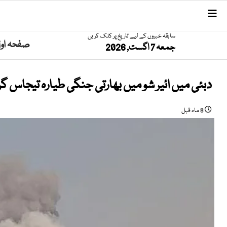
سابقہ خبروں کے لیے تاریخ پر کلک کریں
صفحہ او
جمعہ 7 اگست, 2026
دبئی میں ائیر شو میں بھارتی جنگی طیارہ تیجاس گر 
8 ماہ قبل