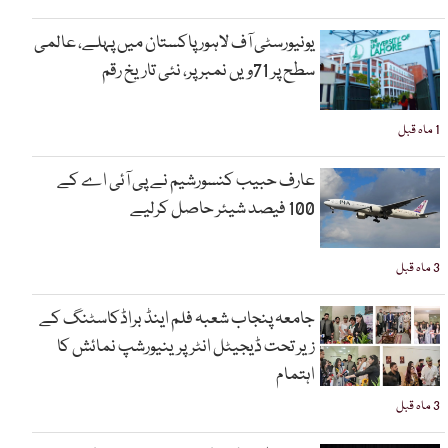
یونیورسٹی آف لاہور پاکستان میں پہلے، عالمی
سطح پر 71ویں نمبر پر، نئی تاریخ رقم
1 ماہ قبل
عارف حبیب کنسورشیم نے پی آئی اے کے
100 فیصد شیئر حاصل کرلیے
3 ماہ قبل
جامعہ پنجاب شعبہ فلم اینڈ براڈکاسٹنگ کے
زیر تحت ڈیجیٹل انٹرپرینیورشپ نمائش کا
اہتمام
3 ماہ قبل