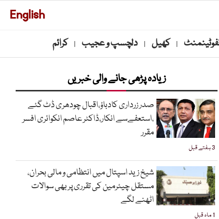
English
نفوٹینمنٹ
کھیل
دلچسپ و عجیب
کرائم
|
|
|
زیادہ پڑھی جانے والی خبریں
صدر زرداری کادباؤ،اقبال چودھری ڈٹ گئے
،استعفےسے انکار،ڈاکٹر عاصم انکوائری افسر
مقرر
3 ہفتے قبل
شیخ زید اسپتال میں انتظامی و مالی بحران،
مستقل چیئرمین کی تقرری پر بھی سوالات
اٹھنے لگے
1 ماہ قبل