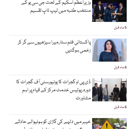
وزیراعظم اسکیم کے تحت جی سی یو کے
منتخب طلبہ میں لیپ ٹاپ تقسیم
5 ماہ قبل
پاکستانی فلم سٹار میرا سیڑھیوں سے گر کر
زخمی ہوگئیں
6 ماہ قبل
ڈی پی او گجرات کا یونیورسٹی آف گجرات کا
دورہ، پولیس خدمت مرکز کے قیام پر اہم
مشاورت
6 ماہ قبل
خیبر میں دلہے کی گاڑی کو ہونیوالے حادثے