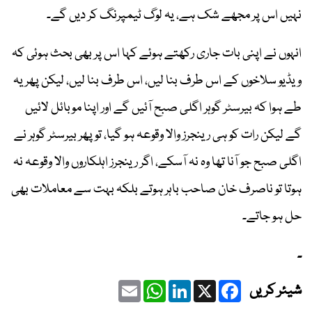
نہیں اس پر مجھے شک ہے، یہ لوگ ٹیمپرنگ کر دیں گے۔
انہوں نے اپنی بات جاری رکھتے ہوئے کہا اس پر بھی بحث ہوئی کہ
ویڈیو سلاخوں کے اس طرف بنا لیں، اس طرف بنا لیں، لیکن پھر یہ
طے ہوا کہ بیرسٹر گوہر اگلی صبح آئیں گے اور اپنا موبائل لائیں
گے لیکن رات کو ہی رینجرز والا وقوعہ ہو گیا، تو پھر بیرسٹر گوہر نے
اگلی صبح جو آنا تھا وہ نہ آسکے، اگر رینجرز اہلکاروں والا وقوعہ نہ
ہوتا تو ناصرف خان صاحب باہر ہوتے بلکہ بہت سے معاملات بھی
حل ہو جاتے۔
۔
Email
WhatsApp
LinkedIn
Facebook
X
شیئر کریں