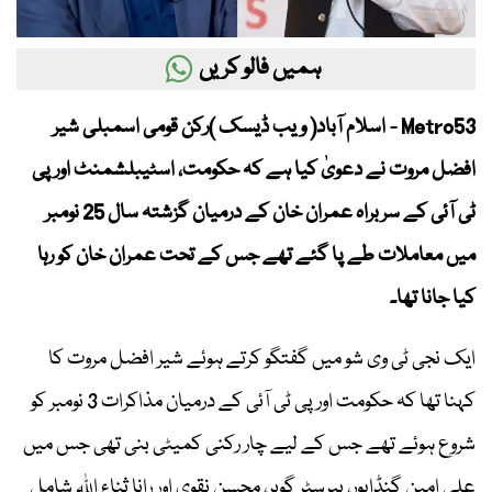
ہمیں فالو کریں
Metro53 - اسلام آباد( ویب ڈیسک )رکن قومی اسمبلی شیر
افضل مروت نے دعویٰ کیا ہے کہ حکومت، اسٹیبلشمنٹ اور پی
ٹی آئی کے سربراہ عمران خان کے درمیان گزشتہ سال 25 نومبر
میں معاملات طے پا گئے تھے جس کے تحت عمران خان کو رہا
کیا جانا تھا۔
ایک نجی ٹی وی شو میں گفتگو کرتے ہوئے شیر افضل مروت کا
کہنا تھا کہ حکومت اور پی ٹی آئی کے درمیان مذاکرات 3 نومبر کو
شروع ہوئے تھے جس کے لیے چار رکنی کمیٹی بنی تھی جس میں
علی امین گنڈاپور، بیرسٹر گوہر، محسن نقوی اور رانا ثناء اللہ شامل