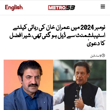
English
نومبر 2024 میں عمران خان کی رہائی کیلئے
اسٹیبلشمنٹ سے ڈیل ہو گئی تھی، شیر افضل
کا دعویٰ
9 ماہ قبل