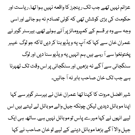
عزائم نہیں تھے جب تک رینجرز کا واقعہ نہیں ہوا تھا، ریاست اور
حکومت کی بڑی کوشش تھی کہ کوئی تصادم نہ ہو جائے اور اسی
وجہ سے وہ ہر قسم کے کمپرومائز پر آئے ہوئے تھے، بیرسٹر گوہر نے
عمران خان سے کہا کہ آپ یہ ویڈیو بنا کر دیں تاکہ جو لوگ خیبر
پختونخوا سے آ رہے ہیں ہم انہیں یہ ویڈیو سنا دیں اور لوگ
سنگجانی سے آگے نہ بڑھیں اور سنگجانی پر اس وقت تک ٹھہرنا
ہے جب تک خان صاحب باہر نہ آ جائیں۔
شیر افضل مروت کا کہنا تھا عمران خان نے بیرسٹر گوہر سے کہا
اپنا موبائل دیدیں لیکن چونکہ جیل والے موبائل لے لیتے ہیں اس
لیے انہوں نے کہا میرے پاس تو موبائل نہیں ہے، ساتھ ہی ایک
جیل والا آگے بڑھا موبائل دینے کے لیے تو خان صاحب نے کہا