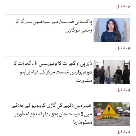
5 ماہ قبل
پاکستانی فلم سٹار میرا سیڑھیوں سے گر کر
زخمی ہوگئیں
6 ماہ قبل
ڈی پی او گجرات کا یونیورسٹی آف گجرات کا
دورہ، پولیس خدمت مرکز کے قیام پر اہم
مشاورت
6 ماہ قبل
خیبر میں دلہے کی گاڑی کو ہونیوالے حادثے
میں 5 دوست جاں بحق، دلہا معجزانہ طور پر
محفوظ رہا
6 ماہ قبل