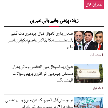
عمران خان
زیادہ پڑھی جانے والی خبریں
صدر زرداری کادباؤ،اقبال چودھری ڈٹ گئے
،استعفےسے انکار،ڈاکٹر عاصم انکوائری افسر
مقرر
3 ہفتے قبل
شیخ زید اسپتال میں انتظامی و مالی بحران،
مستقل چیئرمین کی تقرری پر بھی سوالات
اٹھنے لگے
1 ماہ قبل
یونیورسٹی آف لاہور پاکستان میں پہلے، عالمی
سطح پر 71ویں نمبر پر، نئی تاریخ رقم