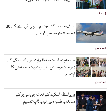
1 ماہ قبل
عارف حبیب کنسورشیم نے پی آئی اے کے 100
فیصد شیئر حاصل کرلیے
3 ماہ قبل
جامعہ پنجاب شعبہ فلم اینڈ براڈکاسٹنگ کے
زیر تحت ڈیجیٹل انٹرپرینیورشپ نمائش کا
اہتمام
3 ماہ قبل
وزیراعظم اسکیم کے تحت جی سی یو کے
منتخب طلبہ میں لیپ ٹاپ تقسیم