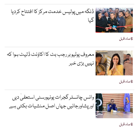
ڈنگہ میں پولیس خدمت مرکز کا افتتاح کردیا
گیا
6 ماہ قبل
معروف یوٹیوبر رجب بٹ کا اکاؤنٹ ڈلیٹ ہوا کہ
نہیں بڑی خبر
6 ماہ قبل
وائس چانسلر گجرات یونیورسٹی استعفیٰ دیں
اورپشاورجائیں جہاں اصل منشیات بکتی ہے
6 ماہ قبل