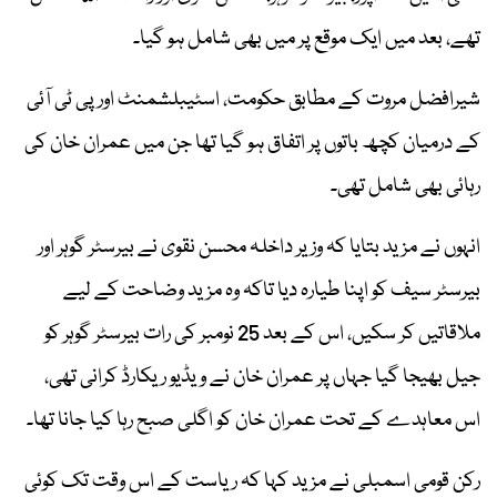
تھے، بعد میں ایک موقع پر میں بھی شامل ہو گیا۔
شیرافضل مروت کے مطابق حکومت، اسٹیبلشمنٹ اور پی ٹی آئی
کے درمیان کچھ باتوں پر اتفاق ہو گیا تھا جن میں عمران خان کی
رہائی بھی شامل تھی۔
انہوں نے مزید بتایا کہ وزیر داخلہ محسن نقوی نے بیرسٹر گوہر اور
بیرسٹر سیف کو اپنا طیارہ دیا تاکہ وہ مزید وضاحت کے لیے
ملاقاتیں کر سکیں، اس کے بعد 25 نومبر کی رات بیرسٹر گوہر کو
جیل بھیجا گیا جہاں پر عمران خان نے ویڈیو ریکارڈ کرانی تھی،
اس معاہدے کے تحت عمران خان کو اگلی صبح رہا کیا جانا تھا۔
رکن قومی اسمبلی نے مزید کہا کہ ریاست کے اس وقت تک کوئی