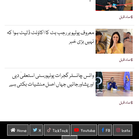
6 ماہ قبل
معروف یوٹیوبر رجب بٹ کا اکاؤنٹ ڈلیٹ ہوا کہ
نہیں بڑی خبر
6 ماہ قبل
وائس چانسلر گجرات یونیورسٹی استعفیٰ دیں
اورپشاورجائیں جہاں اصل منشیات بکتی ہے
6 ماہ قبل
Home
X
TickTock
Youtube
FB
Insta