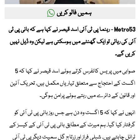
ہمیں فالو کریں
Metro53 - رہنما پی ٹی آئی اسد قیصر نے کہا ہے کہ بانی پی ٹی
آئی کی رہائی تو ایک گھنٹے میں ہوسکتی ہے لیکن وہ ڈیل نہیں
کریں گے۔
صوابی میں پریس کانفرس کرتے ہوئے اسد قیصر نے کہا کہ 5
اگست کے احتجاج سے متعلق تیاریاں مکمل ہیں، تحریک آئین
اور قانون کے دائرے میں رہتے ہوئے پرامن ہوگی۔
انہوں نے کہا کہ 5 اگست وہ دن ہے جس روز بانی پی ٹی آئی کو
گرفتار کیا گیا، ہم میرٹ کے مطابق بانی پی ٹی آئی کے کیسز کے
ٹرائل چاہتے ہیں، شبلی فراز اور زرتاج گل سمیت دیگر پی ٹی آئی