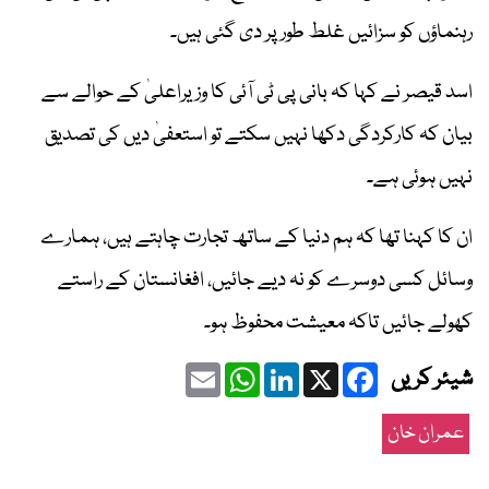
رہنماؤں کو سزائیں غلط طور پر دی گئی ہیں۔
اسد قیصر نے کہا کہ بانی پی ٹی آئی کا وزیراعلیٰ کے حوالے سے
بیان کہ کارکردگی دکھا نہیں سکتے تو استعفیٰ دیں کی تصدیق
نہیں ہوئی ہے۔
ان کا کہنا تھا کہ ہم دنیا کے ساتھ تجارت چاہتے ہیں، ہمارے
وسائل کسی دوسرے کو نہ دیے جائیں، افغانستان کے راستے
کھولے جائیں تاکہ معیشت محفوظ ہو۔
Email
WhatsApp
LinkedIn
Facebook
X
شیئر کریں
عمران خان