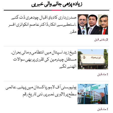
زیادہ پڑھی جانے والی خبریں
صدر زرداری کادباؤ،اقبال چودھری ڈٹ گئے
،استعفےسے انکار،ڈاکٹر عاصم انکوائری افسر
مقرر
2 ہفتے قبل
شیخ زید اسپتال میں انتظامی و مالی بحران،
مستقل چیئرمین کی تقرری پر بھی سوالات
اٹھنے لگے
1 ماہ قبل
یونیورسٹی آف لاہور پاکستان میں پہلے، عالمی
سطح پر 71ویں نمبر پر، نئی تاریخ رقم
1 ماہ قبل