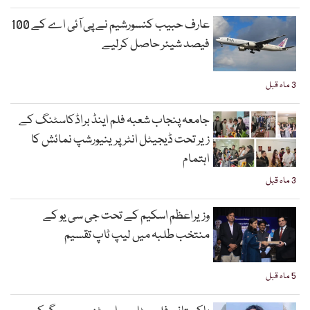
عارف حبیب کنسورشیم نے پی آئی اے کے 100
فیصد شیئر حاصل کرلیے
3 ماہ قبل
جامعہ پنجاب شعبہ فلم اینڈ براڈکاسٹنگ کے
زیر تحت ڈیجیٹل انٹرپرینیورشپ نمائش کا
اہتمام
3 ماہ قبل
وزیراعظم اسکیم کے تحت جی سی یو کے
منتخب طلبہ میں لیپ ٹاپ تقسیم
5 ماہ قبل