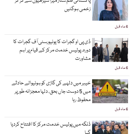
پاکستانی فلم سٹار میرا سیڑھیوں سے گر کر
زخمی ہوگئیں
6 ماہ قبل
ڈی پی او گجرات کا یونیورسٹی آف گجرات کا
دورہ، پولیس خدمت مرکز کے قیام پر اہم
مشاورت
6 ماہ قبل
خیبر میں دلہے کی گاڑی کو ہونیوالے حادثے
میں 5 دوست جاں بحق، دلہا معجزانہ طور پر
محفوظ رہا
6 ماہ قبل
ڈنگہ میں پولیس خدمت مرکز کا افتتاح کردیا
گیا