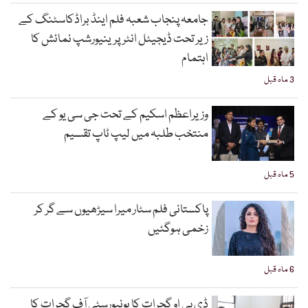
جامعہ پنجاب شعبہ فلم اینڈ براڈکاسٹنگ کے
زیر تحت ڈیجیٹل انٹرپرینیورشپ نمائش کا
اہتمام
3 ماہ قبل
وزیراعظم اسکیم کے تحت جی سی یو کے
منتخب طلبہ میں لیپ ٹاپ تقسیم
5 ماہ قبل
پاکستانی فلم سٹار میرا سیڑھیوں سے گر کر
زخمی ہوگئیں
6 ماہ قبل
ڈی پی او گجرات کا یونیورسٹی آف گجرات کا