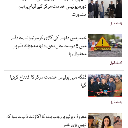
دورہ، پولیس خدمت مرکز کے قیام پر اہم
مشاورت
6 ماہ قبل
خیبر میں دلہے کی گاڑی کو ہونیوالے حادثے
میں 5 دوست جاں بحق، دلہا معجزانہ طور پر
محفوظ رہا
6 ماہ قبل
ڈنگہ میں پولیس خدمت مرکز کا افتتاح کردیا
گیا
6 ماہ قبل
معروف یوٹیوبر رجب بٹ کا اکاؤنٹ ڈلیٹ ہوا کہ
نہیں بڑی خبر