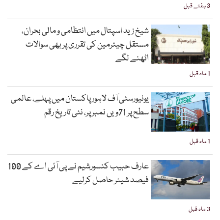
3 ہفتے قبل
شیخ زید اسپتال میں انتظامی و مالی بحران،
مستقل چیئرمین کی تقرری پر بھی سوالات
اٹھنے لگے
1 ماہ قبل
یونیورسٹی آف لاہور پاکستان میں پہلے، عالمی
سطح پر 71ویں نمبر پر، نئی تاریخ رقم
1 ماہ قبل
عارف حبیب کنسورشیم نے پی آئی اے کے 100
فیصد شیئر حاصل کرلیے
3 ماہ قبل