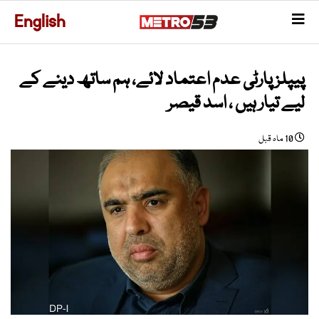
English
پیپلز پارٹی عدم اعتماد لائے، ہم ساتھ دینے کے
لیے تیار ہیں ، اسد قیصر
10 ماہ قبل