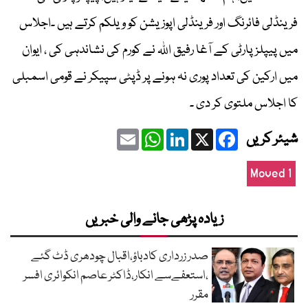
فرینڈلی فائرنگ اور فرینڈلی اپوزیشن کو ویلکم کرتے ہیں ۔اجلاس
میں پیپلز پارٹی کے آغا رفیق اللہ نے کورم کی نشاندہی کی ، ایوان
میں ارکین کی تعداد پوری نہ ہونے پر ڈپٹی سپیکر نے قومی اسمبلی
کا اجلاس ملتوی کر دی ۔
Email
WhatsApp
LinkedIn
Facebook
X
شیئر کریں
Moved 1
زیادہ پڑھی جانے والی خبریں
صدر زرداری کادباؤ،اقبال چودھری ڈٹ گئے
،استعفےسے انکار،ڈاکٹر عاصم انکوائری افسر
مقرر