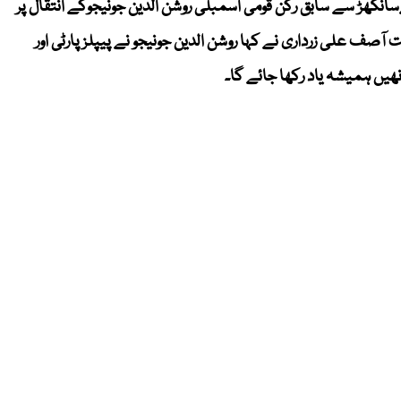
نگھڑ سے سابق رکن قومی اسمبلی روشن الدین جونیجوکے انتقال پر
صف علی زرداری نے کہا روشن الدین جونیجو نے پیپلز پارٹی اور
یں ہمیشہ یاد رکھا جائے گا۔