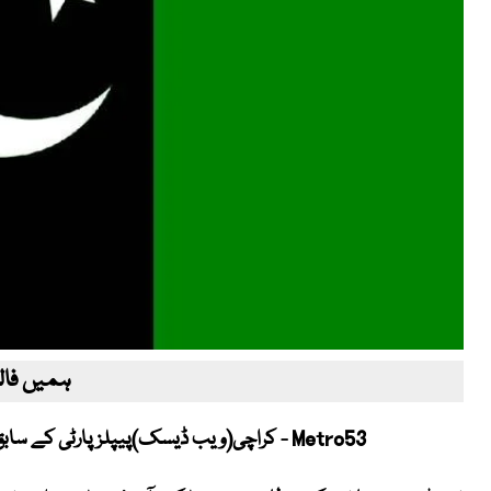
ہمیں فالو
Metro53 - کراچی(ویب ڈیسک)پیپلزپارٹی کے سابق رکن قومی اسمبلی روشن الدین جونیجو انتقال کرگئے۔