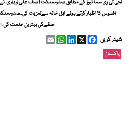
نجی ٹی وی سما نیوز کے مطابق صدرمملکت آصف علی زرداری نےسا
افسوس کا اظہار کرتے ہوئے اہل خانہ سےتعزیت کی۔صدرمملکت آ
حلقےکی بہترین خدمت کی، انھ
Email
WhatsApp
LinkedIn
Facebook
X
شیئر کریں
پاکستان