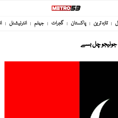
ل
تازہ ترین
پاکستان
گجرات
جہلم
انٹرنیشنل
ا
|
|
|
|
|
|
 جونیجو چل بسے