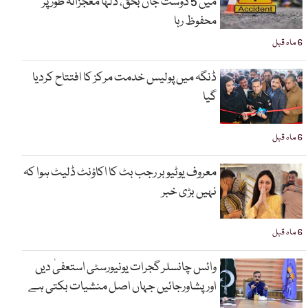
میں 5 دوست جاں بحق، دلہا معجزانہ طور پر
محفوظ رہا
6 ماہ قبل
ڈنگہ میں پولیس خدمت مرکز کا افتتاح کردیا
گیا
6 ماہ قبل
معروف یوٹیوبر رجب بٹ کا اکاؤنٹ ڈلیٹ ہوا کہ
نہیں بڑی خبر
6 ماہ قبل
وائس چانسلر گجرات یونیورسٹی استعفیٰ دیں
اورپشاورجائیں جہاں اصل منشیات بکتی ہے