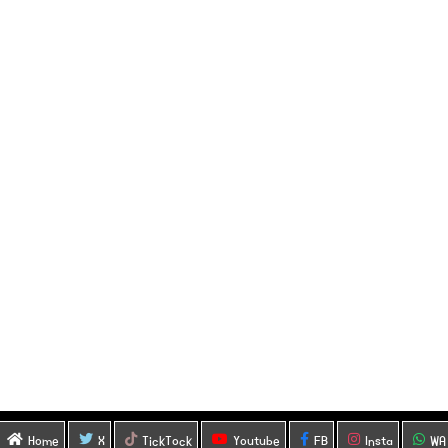
Home
X
TickTock
Youtube
FB
Insta
WA