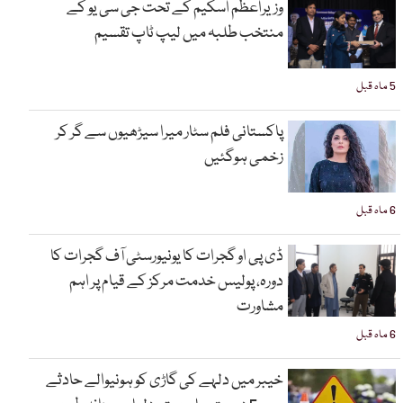
وزیراعظم اسکیم کے تحت جی سی یو کے
منتخب طلبہ میں لیپ ٹاپ تقسیم
5 ماہ قبل
پاکستانی فلم سٹار میرا سیڑھیوں سے گر کر
زخمی ہوگئیں
6 ماہ قبل
ڈی پی او گجرات کا یونیورسٹی آف گجرات کا
دورہ، پولیس خدمت مرکز کے قیام پر اہم
مشاورت
6 ماہ قبل
خیبر میں دلہے کی گاڑی کو ہونیوالے حادثے