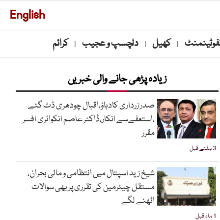
English
نفوٹینمنٹ
کھیل
دلچسپ و عجیب
کرائم
|
|
|
زیادہ پڑھی جانے والی خبریں
صدر زرداری کادباؤ،اقبال چودھری ڈٹ گئے
،استعفےسے انکار،ڈاکٹر عاصم انکوائری افسر
مقرر
3 ہفتے قبل
شیخ زید اسپتال میں انتظامی و مالی بحران،
مستقل چیئرمین کی تقرری پر بھی سوالات
اٹھنے لگے
1 ماہ قبل