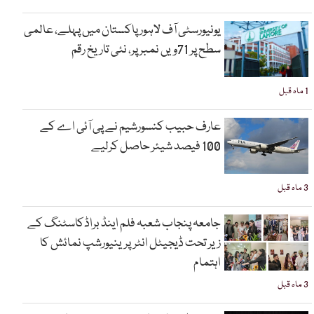
یونیورسٹی آف لاہور پاکستان میں پہلے، عالمی
سطح پر 71ویں نمبر پر، نئی تاریخ رقم
1 ماہ قبل
عارف حبیب کنسورشیم نے پی آئی اے کے
100 فیصد شیئر حاصل کرلیے
3 ماہ قبل
جامعہ پنجاب شعبہ فلم اینڈ براڈکاسٹنگ کے
زیر تحت ڈیجیٹل انٹرپرینیورشپ نمائش کا
اہتمام
3 ماہ قبل