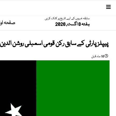
سابقہ خبروں کے لیے تاریخ پر کلک کریں
صفحہ او
ہفتہ 8 اگست, 2026
پیپلزپارٹی کے سابق رکن قومی اسمبلی روشن الدین
10 ماہ قبل