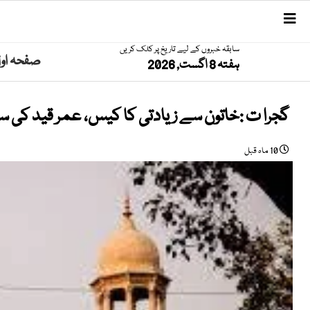
سابقہ خبروں کے لیے تاریخ پر کلک کریں
صفحہ او
ہفتہ 8 اگست, 2026
گجرا ت :خاتون سے زیادتی کا کیس، عمر قید کی سزا 
10 ماہ قبل