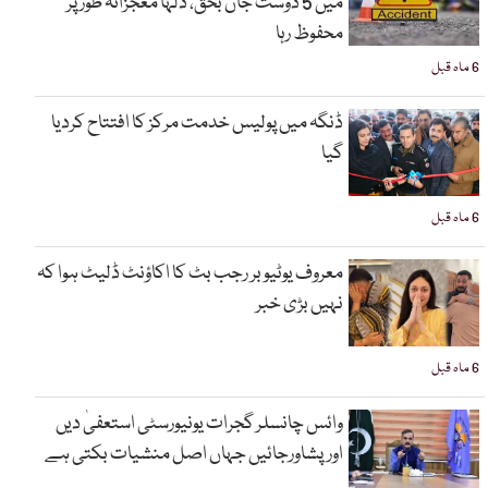
میں 5 دوست جاں بحق، دلہا معجزانہ طور پر
محفوظ رہا
6 ماہ قبل
ڈنگہ میں پولیس خدمت مرکز کا افتتاح کردیا
گیا
6 ماہ قبل
معروف یوٹیوبر رجب بٹ کا اکاؤنٹ ڈلیٹ ہوا کہ
نہیں بڑی خبر
6 ماہ قبل
وائس چانسلر گجرات یونیورسٹی استعفیٰ دیں
اورپشاورجائیں جہاں اصل منشیات بکتی ہے