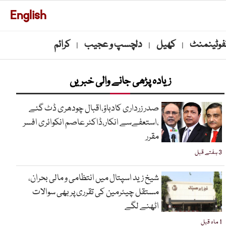
English
نفوٹینمنٹ
کھیل
دلچسپ و عجیب
کرائم
|
|
|
زیادہ پڑھی جانے والی خبریں
صدر زرداری کادباؤ،اقبال چودھری ڈٹ گئے
،استعفےسے انکار،ڈاکٹر عاصم انکوائری افسر
مقرر
3 ہفتے قبل
شیخ زید اسپتال میں انتظامی و مالی بحران،
مستقل چیئرمین کی تقرری پر بھی سوالات
اٹھنے لگے
1 ماہ قبل