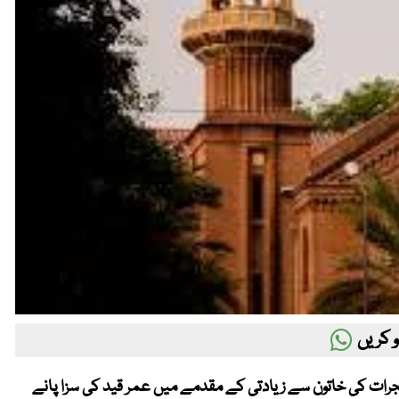
 کریں
جٹاں گجرات کی خاتون سے زیادتی کے مقدمے میں عمر قید کی سزا پانے