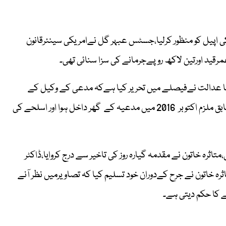
ی اپیل کو منظور کرلیا،جسٹس عبہر گل نےامریکی سینئرقانون
و عمرقید اورتین لاکھ روپےجرمانے کی سزا سنائی تھی۔
 نے 2016 میں مقدمہ درج کیا تھا عدالت نےفیصلے میں تحریر کیا ہےکہ مدعی کے وکیل کے
مطابق ملزم نےمدعیہ کے ساتھ تعلقات بنائے پراسیکیوشن کےمطابق ملزم اکتوبر 2016 میں مدعیہ کے گھر داخل ہوا اور اسلحے کی
یں عمر قید کی سزا سنائی،متاثرہ خاتون نے مقدمہ گیارہ روز کی تاخیر سے درج کروایا،ڈاکٹر
ثرہ خاتون نے جرح کےدوران خود تسلیم کیا کہ تصاویرمیں نظر آنے
ے کا حکم دیتی ہے۔