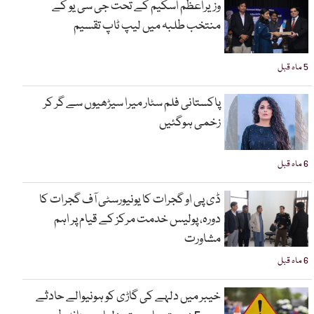
وزیراعظم اسکیم کے تحت جی سی یو کے
منتخب طلبہ میں لیپ ٹاپ تقسیم
5 ماہ قبل
پاکستانی فلم سٹار میرا سیڑھیوں سے گر کر
زخمی ہوگئیں
6 ماہ قبل
ڈی پی او گجرات کا یونیورسٹی آف گجرات کا
دورہ، پولیس خدمت مرکز کے قیام پر اہم
مشاورت
6 ماہ قبل
خیبر میں دلہے کی گاڑی کو ہونیوالے حادثے