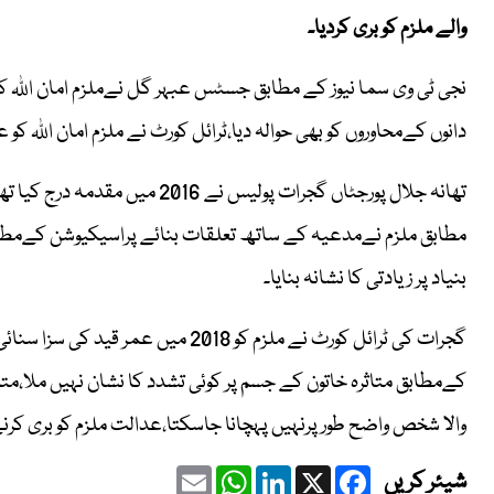
والے ملزم کو بری کردیا۔
نجی ٹی وی سما نیوز کے مطابق جسٹس عبہر گل نےملزم امان اللہ ک
دانوں کےمحاوروں کو بھی حوالہ دیا،ٹرائل کورٹ نے ملزم امان اللہ ک
تھانہ جلال پورجٹاں گجرات پولیس
بنیاد پر زیادتی کا نشانہ بنایا۔
گجرات کی ٹرائل کورٹ نے ملزم کو 2018 م
کےمطابق متاثرہ خاتون کے جسم پر کوئی تشدد کا نشان نہیں ملا،متا
والا شخص واضح طور پرنہیں پہچانا جاسکتا،عدالت ملزم کو بری کرن
Email
WhatsApp
LinkedIn
Facebook
X
شیئر کریں