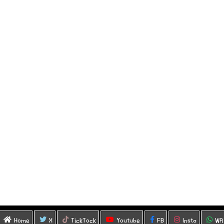
Home
X
TickTock
Youtube
FB
Insta
WA