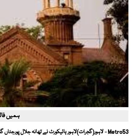
ہمیں فالو
Metro53 - لاہور(گجرات)لاہور ہائیکورٹ نے تھانہ جلال پور