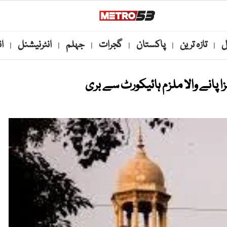
ل
تازہ ترین
پاکستان
گجرات
جہلم
انٹرنیشنل
ا
|
|
|
|
|
|
پانے والا ملزم ہائیکورٹ سے بری