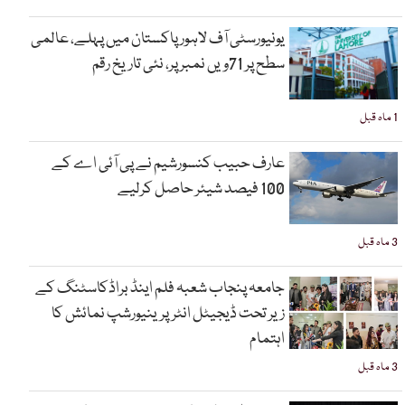
یونیورسٹی آف لاہور پاکستان میں پہلے، عالمی
سطح پر 71ویں نمبر پر، نئی تاریخ رقم
1 ماہ قبل
عارف حبیب کنسورشیم نے پی آئی اے کے
100 فیصد شیئر حاصل کرلیے
3 ماہ قبل
جامعہ پنجاب شعبہ فلم اینڈ براڈکاسٹنگ کے
زیر تحت ڈیجیٹل انٹرپرینیورشپ نمائش کا
اہتمام
3 ماہ قبل