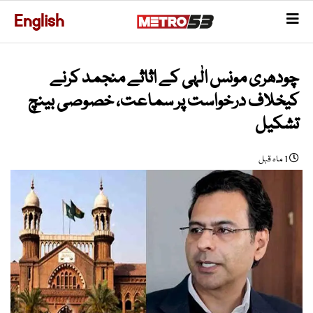
English
چودھری مونس الٰہی کے اثاثے منجمد کرنے
کیخلاف درخواست پر سماعت، خصوصی بینچ
تشکیل
1 ماہ قبل