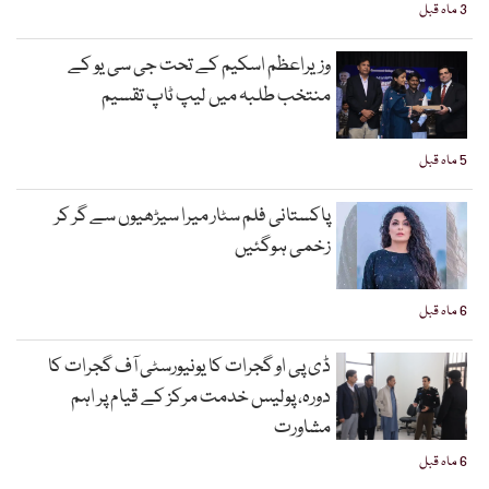
3 ماہ قبل
وزیراعظم اسکیم کے تحت جی سی یو کے
منتخب طلبہ میں لیپ ٹاپ تقسیم
5 ماہ قبل
پاکستانی فلم سٹار میرا سیڑھیوں سے گر کر
زخمی ہوگئیں
6 ماہ قبل
ڈی پی او گجرات کا یونیورسٹی آف گجرات کا
دورہ، پولیس خدمت مرکز کے قیام پر اہم
مشاورت
6 ماہ قبل