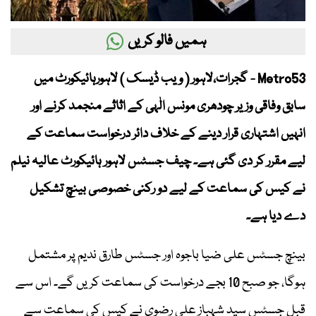
ہمیں فالو کریں
Metro53 - گجرات،لاہور ( ویب ڈیسک ) لاہورہائیکورٹ میں
سابق وفاقی وزیر چودھری مونس الٰہی کے اثاثے منجمد کرنے اور
انہیں اشتہاری قرار دینے کے خلاف دائر درخواست سماعت کے
لیے مقرر کر دی گئی ہے۔ چیف جسٹس لاہور ہائیکورٹ عالیہ نیلم
نے کیس کی سماعت کے لیے دو رکنی خصوصی بینچ تشکیل
دے دیا ہے۔
بینچ جسٹس علی ضیا باجوہ اور جسٹس طارق ندیم پر مشتمل
ہوگا، جو صبح 10 بجے درخواست کی سماعت کریں گے۔ اس سے
قبل جسٹس سید شہباز علی رضوی نے کیس کی سماعت سے