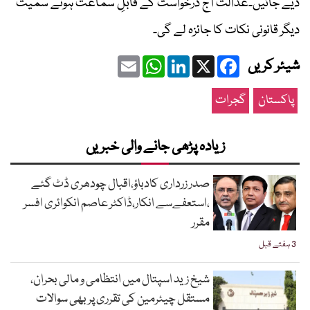
دیے جائیں۔عدالت آج درخواست کے قابلِ سماعت ہونے سمیت
دیگر قانونی نکات کا جائزہ لے گی۔
Email
WhatsApp
LinkedIn
Facebook
X
شیئر کریں
پاکستان
گجرات
زیادہ پڑھی جانے والی خبریں
صدر زرداری کادباؤ،اقبال چودھری ڈٹ گئے
،استعفےسے انکار،ڈاکٹر عاصم انکوائری افسر
مقرر
3 ہفتے قبل
شیخ زید اسپتال میں انتظامی و مالی بحران،
مستقل چیئرمین کی تقرری پر بھی سوالات