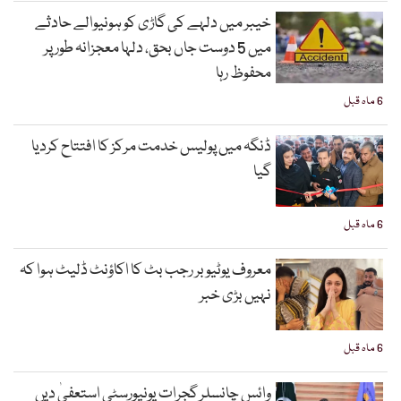
خیبر میں دلہے کی گاڑی کو ہونیوالے حادثے
میں 5 دوست جاں بحق، دلہا معجزانہ طور پر
محفوظ رہا
6 ماہ قبل
ڈنگہ میں پولیس خدمت مرکز کا افتتاح کردیا
گیا
6 ماہ قبل
معروف یوٹیوبر رجب بٹ کا اکاؤنٹ ڈلیٹ ہوا کہ
نہیں بڑی خبر
6 ماہ قبل
وائس چانسلر گجرات یونیورسٹی استعفیٰ دیں