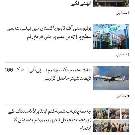
اٹھنے لگے
1 ماہ قبل
یونیورسٹی آف لاہور پاکستان میں پہلے، عالمی
سطح پر 71ویں نمبر پر، نئی تاریخ رقم
1 ماہ قبل
عارف حبیب کنسورشیم نے پی آئی اے کے 100
فیصد شیئر حاصل کرلیے
3 ماہ قبل
جامعہ پنجاب شعبہ فلم اینڈ براڈکاسٹنگ کے
زیر تحت ڈیجیٹل انٹرپرینیورشپ نمائش کا
اہتمام