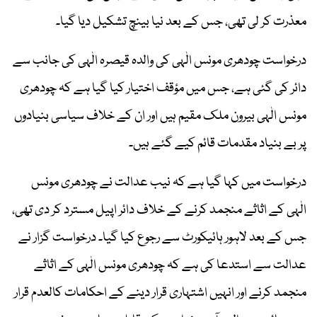
معذرت کر لی تھی، جس کے بعد نیا بینچ تشکیل دیا گیا۔
درخواست چودھری مونس الٰہی کی والدہ قیصرہ الٰہی کی جانب سے
دائر کی گئی ہے، جس میں مؤقف اختیار کیا گیا ہے کہ چودھری
مونس الٰہی بیرون ملک مقیم ہیں اور ان کے خلاف سیاسی بنیادوں
پر بے بنیاد مقدمات قائم کیے گئے ہیں۔
درخواست میں کہا گیا ہے کہ نیب عدالت نے چودھری مونس
الٰہی کے اثاثے منجمد کرنے کے خلاف دائر اپیل مسترد کر دی تھی،
جس کے بعد لاہور ہائیکورٹ سے رجوع کیا گیا۔ درخواست گزار نے
عدالت سے استدعا کی ہے کہ چودھری مونس الٰہی کے اثاثے
منجمد کرنے اور انہیں اشتہاری قرار دینے کے احکامات کالعدم قرار