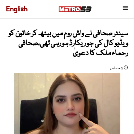
English
سینئر صحافی نے واش روم میں بیٹھ کر خاتون کو
ویڈیو کال کی جو ریکارڈ ہو رہی تھی،صحافی
رحماء ملک کا دعویٰ
2 ماہ قبل