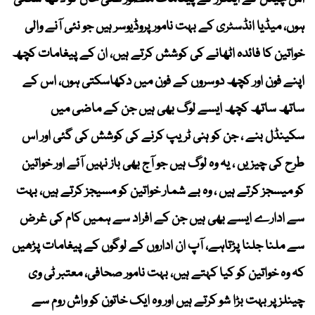
ہوں، میڈیا انڈسٹری کے بہت نامور پروڈیوسر ہیں جو نئی آنے والی
خواتین کا فائدہ اٹھانے کی کوشش کرتے ہیں، ان کے پیغامات کچھ
اپنے فون اور کچھ دوسروں کے فون میں دکھاسکتی ہوں، اس کے
ساتھ ساتھ کچھ ایسے لوگ بھی ہیں جن کے ماضی میں
سکینڈل بنے ، جن کو ہنی ٹریپ کرنے کی کوشش کی گئی اور اس
طرح کی چیزیں ، یہ وہ لوگ ہیں جو آج بھی باز نہیں آئے اور خواتین
کو میسجز کرتے ہیں ، وہ بے شمار خواتین کو مسیجز کرتے ہیں، بہت
سے ادارے ایسے بھی ہیں جن کے افراد سے ہمیں کام کی غرض
سے ملنا جلنا پڑتاہے، آپ ان اداروں کے لوگوں کے پیغامات پڑھیں
کہ وہ خواتین کو کیا کہتے ہیں، بہت نامور صحافی، معتبر ٹی وی
چینلز پر بہت بڑا شو کرتے ہیں اور وہ ایک خاتون کو واش روم سے