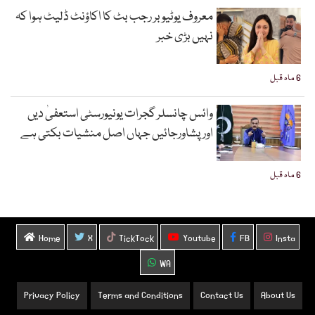
معروف یوٹیوبر رجب بٹ کا اکاؤنٹ ڈلیٹ ہوا کہ
نہیں بڑی خبر
6 ماہ قبل
وائس چانسلر گجرات یونیورسٹی استعفیٰ دیں
اورپشاورجائیں جہاں اصل منشیات بکتی ہے
6 ماہ قبل
Home
X
TickTock
Youtube
FB
Insta
WA
Privacy Policy
Terms and Conditions
Contact Us
About Us