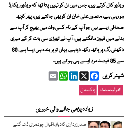
ویڈیو کال کرتے ہیں، جس میں ان کو نہیں پتا تھا کہ ویڈیو ریکارڈ
ہو رہی ہے، منصور علی خان ان کو بھی جانتے ہیں، پھر کچھ
صحافی ایسے ہیں جو آپ کے نام کسی وفد میں بھیج کر آپ سے
بدلے میں فیورز مانگتے ہیں، آپ نے تھوڑی سی بات کر کے میری
دکھتی رگ پر ہاتھ رکھ دیاہے، یہاں تو ہر بندہ ہی ایسا ہے، 80
سے 85 فیصد مرد ایسے ہی ہو تے ہیں۔
Email
WhatsApp
LinkedIn
Facebook
X
شیئر کریں
انفوٹینمنٹ
پاکستان
زیادہ پڑھی جانے والی خبریں
صدر زرداری کادباؤ،اقبال چودھری ڈٹ گئے