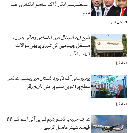
،استعفےسے انکار،ڈاکٹر عاصم انکوائری افسر
مقرر
3 ہفتے قبل
شیخ زید اسپتال میں انتظامی و مالی بحران،
مستقل چیئرمین کی تقرری پر بھی سوالات
اٹھنے لگے
1 ماہ قبل
یونیورسٹی آف لاہور پاکستان میں پہلے، عالمی
سطح پر 71ویں نمبر پر، نئی تاریخ رقم
1 ماہ قبل
عارف حبیب کنسورشیم نے پی آئی اے کے 100
فیصد شیئر حاصل کرلیے