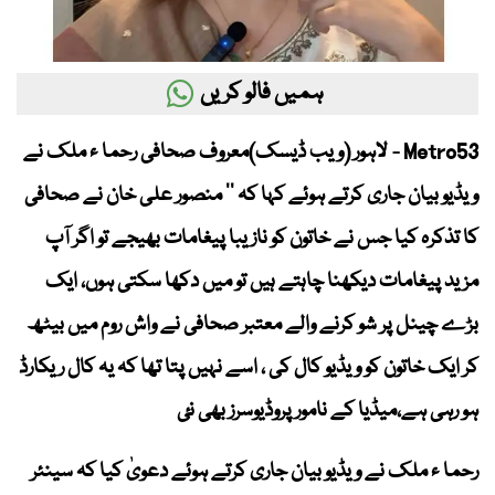
ہمیں فالو کریں
Metro53 - لاہور (ویب ڈیسک)معروف صحافی رحما ء ملک نے
ویڈیو بیان جاری کرتے ہوئے کہا کہ ’’ منصور علی خان نے صحافی
کا تذکرہ کیا جس نے خاتون کو نازیبا پیغامات بھیجے تو اگر آپ
مزید پیغامات دیکھنا چاہتے ہیں تو میں دکھا سکتی ہوں، ایک
بڑے چینل پر شو کرنے والے معتبر صحافی نے واش روم میں بیٹھ
کر ایک خاتون کو ویڈیو کال کی ، اسے نہیں پتا تھا کہ یہ کال ریکارڈ
ہو رہی ہے،میڈیا کے نامور پروڈیوسرز بھی نئ
رحما ء ملک نے ویڈیو بیان جاری کرتے ہوئے دعویٰ کیا کہ سینئر