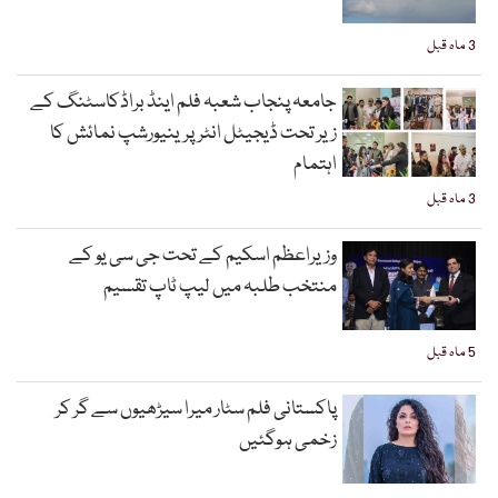
3 ماہ قبل
جامعہ پنجاب شعبہ فلم اینڈ براڈکاسٹنگ کے
زیر تحت ڈیجیٹل انٹرپرینیورشپ نمائش کا
اہتمام
3 ماہ قبل
وزیراعظم اسکیم کے تحت جی سی یو کے
منتخب طلبہ میں لیپ ٹاپ تقسیم
5 ماہ قبل
پاکستانی فلم سٹار میرا سیڑھیوں سے گر کر
زخمی ہوگئیں