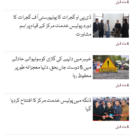
6 ماہ قبل
ڈی پی او گجرات کا یونیورسٹی آف گجرات کا
دورہ، پولیس خدمت مرکز کے قیام پر اہم
مشاورت
6 ماہ قبل
خیبر میں دلہے کی گاڑی کو ہونیوالے حادثے
میں 5 دوست جاں بحق، دلہا معجزانہ طور پر
محفوظ رہا
6 ماہ قبل
ڈنگہ میں پولیس خدمت مرکز کا افتتاح کردیا
گیا
6 ماہ قبل