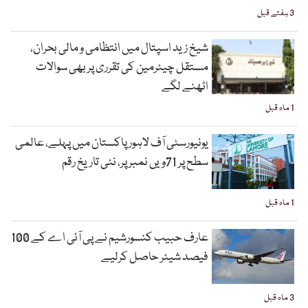
3 ہفتے قبل
شیخ زید اسپتال میں انتظامی و مالی بحران،
مستقل چیئرمین کی تقرری پر بھی سوالات
اٹھنے لگے
1 ماہ قبل
یونیورسٹی آف لاہور پاکستان میں پہلے، عالمی
سطح پر 71ویں نمبر پر، نئی تاریخ رقم
1 ماہ قبل
عارف حبیب کنسورشیم نے پی آئی اے کے 100
فیصد شیئر حاصل کرلیے
3 ماہ قبل