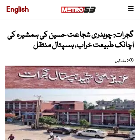
English
گجرات: چوہدری شجاعت حسین کی ہمشیرہ کی
اچانک طبیعت خراب، ہسپتال منتقل
2 ماہ قبل