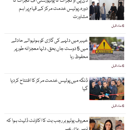
ڈی پی او گجرات کا یونیورسٹی آف گجرات کا
دورہ، پولیس خدمت مرکز کے قیام پر اہم
مشاورت
6 ماہ قبل
خیبر میں دلہے کی گاڑی کو ہونیوالے حادثے
میں 5 دوست جاں بحق، دلہا معجزانہ طور پر
محفوظ رہا
6 ماہ قبل
ڈنگہ میں پولیس خدمت مرکز کا افتتاح کردیا
گیا
6 ماہ قبل
معروف یوٹیوبر رجب بٹ کا اکاؤنٹ ڈلیٹ ہوا کہ
نہیں بڑی خبر