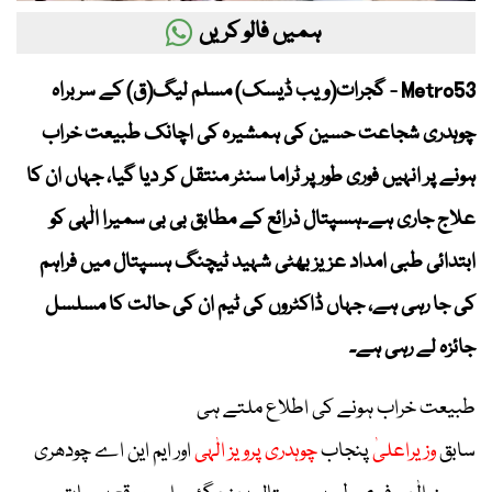
ہمیں فالو کریں
Metro53 - گجرات(ویب ڈیسک) مسلم لیگ(ق) کے سربراہ
چوہدری شجاعت حسین کی ہمشیرہ کی اچانک طبیعت خراب
ہونے پر انہیں فوری طور پر ٹراما سنٹر منتقل کر دیا گیا، جہاں ان کا
علاج جاری ہے۔ہسپتال ذرائع کے مطابق بی بی سمیرا الٰہی کو
ابتدائی طبی امداد عزیز بھٹی شہید ٹیچنگ ہسپتال میں فراہم
کی جا رہی ہے، جہاں ڈاکٹروں کی ٹیم ان کی حالت کا مسلسل
جائزہ لے رہی ہے۔
طبیعت خراب ہونے کی اطلاع ملتے ہی
سابق
وزیراعلیٰ
پنجاب
چوہدری پرویز الٰہی
اور ایم این اے چودھری