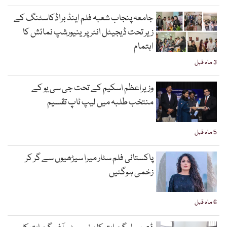
جامعہ پنجاب شعبہ فلم اینڈ براڈکاسٹنگ کے
زیر تحت ڈیجیٹل انٹرپرینیورشپ نمائش کا
اہتمام
3 ماہ قبل
وزیراعظم اسکیم کے تحت جی سی یو کے
منتخب طلبہ میں لیپ ٹاپ تقسیم
5 ماہ قبل
پاکستانی فلم سٹار میرا سیڑھیوں سے گر کر
زخمی ہوگئیں
6 ماہ قبل