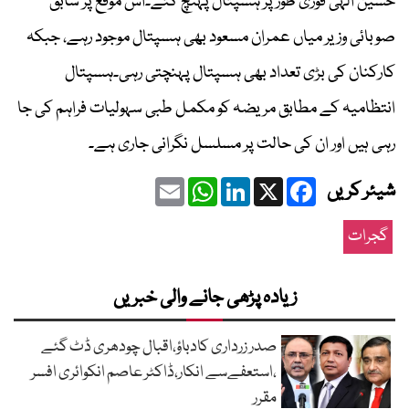
حسین الٰہی فوری طور پر ہسپتال پہنچ گئے۔اس موقع پر سابق
صوبائی وزیر میاں عمران مسعود بھی ہسپتال موجود رہے، جبکہ
کارکنان کی بڑی تعداد بھی ہسپتال پہنچتی رہی۔ہسپتال
انتظامیہ کے مطابق مریضہ کو مکمل طبی سہولیات فراہم کی جا
رہی ہیں اور ان کی حالت پر مسلسل نگرانی جاری ہے۔
Email
WhatsApp
LinkedIn
Facebook
X
شیئر کریں
گجرات
زیادہ پڑھی جانے والی خبریں
صدر زرداری کادباؤ،اقبال چودھری ڈٹ گئے
،استعفےسے انکار،ڈاکٹر عاصم انکوائری افسر
مقرر