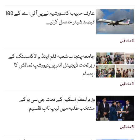
عارف حبیب کنسورشیم نے پی آئی اے کے 100
فیصد شیئر حاصل کرلیے
3 ماہ قبل
جامعہ پنجاب شعبہ فلم اینڈ براڈکاسٹنگ کے
زیر تحت ڈیجیٹل انٹرپرینیورشپ نمائش کا
اہتمام
3 ماہ قبل
وزیراعظم اسکیم کے تحت جی سی یو کے
منتخب طلبہ میں لیپ ٹاپ تقسیم
5 ماہ قبل