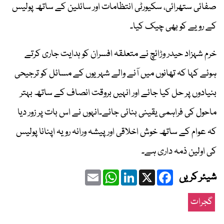
صفائی ستھرائی، سکیورٹی انتظامات اور سائلین کے ساتھ پولیس
کے رویے کو بھی چیک کیا۔
خرم شہزاد حیدر وڑائچ نے متعلقہ افسران کو ہدایت جاری کرتے
ہوئے کہا کہ تھانوں میں آنے والے شہریوں کے مسائل کو ترجیحی
بنیادوں پر حل کیا جائے اور انہیں بروقت انصاف کے ساتھ بہتر
ماحول کی فراہمی یقینی بنائی جائے۔انہوں نے اس بات پر زور دیا
کہ عوام کے ساتھ خوش اخلاقی اور پیشہ ورانہ رویہ اپنانا پولیس
کی اولین ذمہ داری ہے۔
Email
WhatsApp
LinkedIn
Facebook
X
شیئر کریں
گجرات