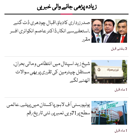
زیادہ پڑھی جانے والی خبریں
صدر زرداری کادباؤ،اقبال چودھری ڈٹ گئے
،استعفےسے انکار،ڈاکٹر عاصم انکوائری افسر
مقرر
3 ہفتے قبل
شیخ زید اسپتال میں انتظامی و مالی بحران،
مستقل چیئرمین کی تقرری پر بھی سوالات
اٹھنے لگے
1 ماہ قبل
یونیورسٹی آف لاہور پاکستان میں پہلے، عالمی
سطح پر 71ویں نمبر پر، نئی تاریخ رقم
1 ماہ قبل