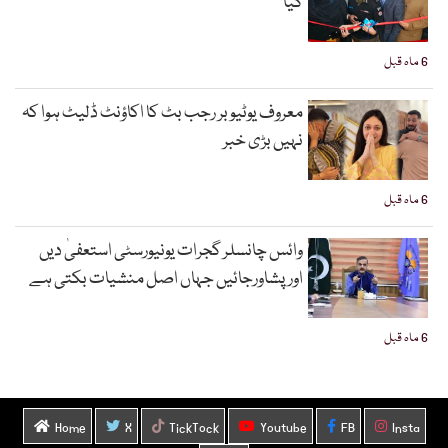
گیا
6 ماہ قبل
معروف یوٹیوبر رجب بٹ کا اکاؤنٹ ڈلیٹ ہوا کہ
نہیں بڑی خبر
6 ماہ قبل
وائس چانسلر گجرات یونیورسٹی استعفیٰ دیں
اورپشاورجائیں جہاں اصل منشیات بکتی ہے
6 ماہ قبل
Home
X
TickTock
Youtube
FB
Insta