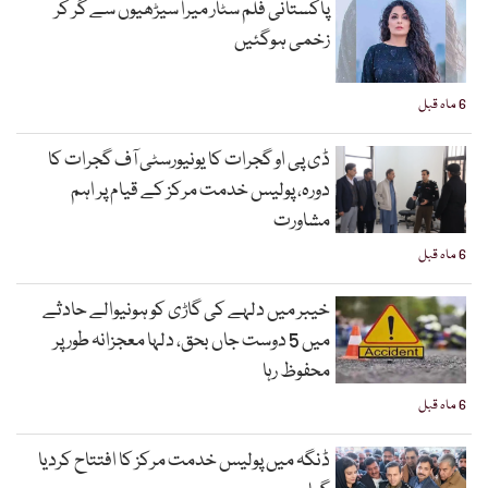
پاکستانی فلم سٹار میرا سیڑھیوں سے گر کر
زخمی ہوگئیں
6 ماہ قبل
ڈی پی او گجرات کا یونیورسٹی آف گجرات کا
دورہ، پولیس خدمت مرکز کے قیام پر اہم
مشاورت
6 ماہ قبل
خیبر میں دلہے کی گاڑی کو ہونیوالے حادثے
میں 5 دوست جاں بحق، دلہا معجزانہ طور پر
محفوظ رہا
6 ماہ قبل
ڈنگہ میں پولیس خدمت مرکز کا افتتاح کردیا