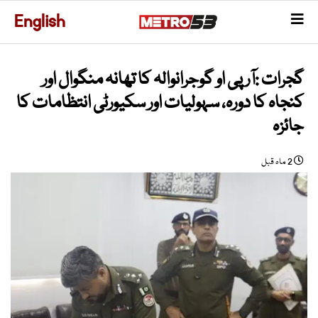
English
گجرات :آر پی او گوجرانوالہ کا تھانہ منگوال اور
کنجاہ کا دورہ، سہولیات اور سکیورٹی انتظامات کا
جائزہ
2 ماہ قبل