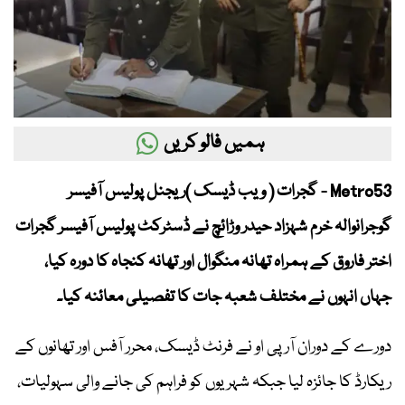
ہمیں فالو کریں
Metro53 - گجرات ( ویب ڈیسک )ریجنل پولیس آفیسر
گوجرانوالہ خرم شہزاد حیدر وڑائچ نے ڈسٹرکٹ پولیس آفیسر گجرات
اختر فاروق کے ہمراہ تھانہ منگوال اور تھانہ کنجاہ کا دورہ کیا،
جہاں انہوں نے مختلف شعبہ جات کا تفصیلی معائنہ کیا۔
دورے کے دوران آر پی او نے فرنٹ ڈیسک، محرر آفس اور تھانوں کے
ریکارڈ کا جائزہ لیا جبکہ شہریوں کو فراہم کی جانے والی سہولیات،