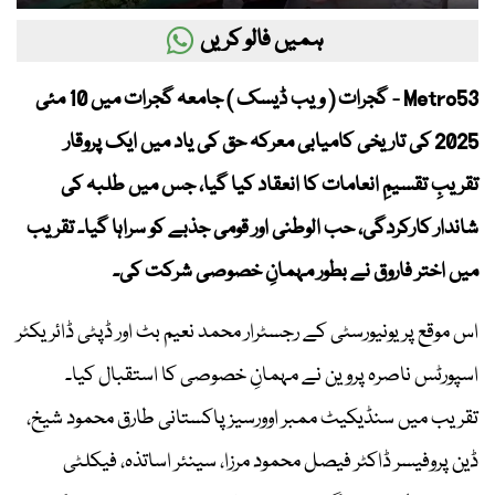
ہمیں فالو کریں
Metro53 - گجرات ( ویب ڈیسک ) جامعہ گجرات میں 10 مئی
2025 کی تاریخی کامیابی معرکہ حق کی یاد میں ایک پروقار
تقریبِ تقسیمِ انعامات کا انعقاد کیا گیا، جس میں طلبہ کی
شاندار کارکردگی، حب الوطنی اور قومی جذبے کو سراہا گیا۔ تقریب
میں اختر فاروق نے بطور مہمانِ خصوصی شرکت کی۔
اس موقع پر یونیورسٹی کے رجسٹرار محمد نعیم بٹ اور ڈپٹی ڈائریکٹر
اسپورٹس ناصرہ پروین نے مہمانِ خصوصی کا استقبال کیا۔
تقریب میں سنڈیکیٹ ممبر اوورسیز پاکستانی طارق محمود شیخ،
ڈین پروفیسر ڈاکٹر فیصل محمود مرزا، سینئر اساتذہ، فیکلٹی