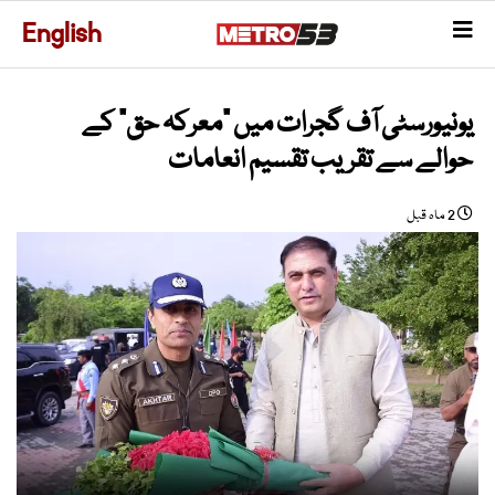
English
یونیورسٹی آف گجرات میں "معرکہ حق" کے
حوالے سے تقریب تقسیم انعامات
2 ماہ قبل