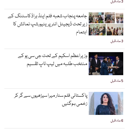
3 ماہ قبل
جامعہ پنجاب شعبہ فلم اینڈ براڈکاسٹنگ کے
زیر تحت ڈیجیٹل انٹرپرینیورشپ نمائش کا
اہتمام
3 ماہ قبل
وزیراعظم اسکیم کے تحت جی سی یو کے
منتخب طلبہ میں لیپ ٹاپ تقسیم
5 ماہ قبل
پاکستانی فلم سٹار میرا سیڑھیوں سے گر کر
زخمی ہوگئیں
6 ماہ قبل