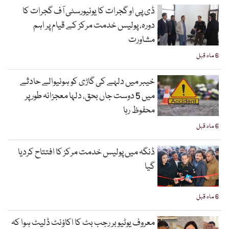
ڈی پی او گجرات کا یونیورسٹی آف گجرات کا
دورہ، پولیس خدمت مرکز کے قیام پر اہم
مشاورت
6 ماہ قبل
خیبر میں دلہے کی گاڑی کو ہونیوالے حادثے
میں 5 دوست جاں بحق، دلہا معجزانہ طور پر
محفوظ رہا
6 ماہ قبل
ڈنگہ میں پولیس خدمت مرکز کا افتتاح کردیا
گیا
6 ماہ قبل
معروف یوٹیوبر رجب بٹ کا اکاؤنٹ ڈلیٹ ہوا کہ