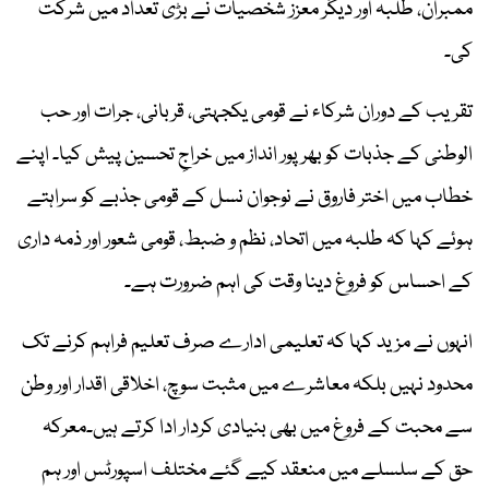
ممبران، طلبہ اور دیگر معزز شخصیات نے بڑی تعداد میں شرکت
کی۔
تقریب کے دوران شرکاء نے قومی یکجہتی، قربانی، جرات اور حب
الوطنی کے جذبات کو بھرپور انداز میں خراجِ تحسین پیش کیا۔ اپنے
خطاب میں اختر فاروق نے نوجوان نسل کے قومی جذبے کو سراہتے
ہوئے کہا کہ طلبہ میں اتحاد، نظم و ضبط، قومی شعور اور ذمہ داری
کے احساس کو فروغ دینا وقت کی اہم ضرورت ہے۔
انہوں نے مزید کہا کہ تعلیمی ادارے صرف تعلیم فراہم کرنے تک
محدود نہیں بلکہ معاشرے میں مثبت سوچ، اخلاقی اقدار اور وطن
سے محبت کے فروغ میں بھی بنیادی کردار ادا کرتے ہیں۔معرکہ
حق کے سلسلے میں منعقد کیے گئے مختلف اسپورٹس اور ہم