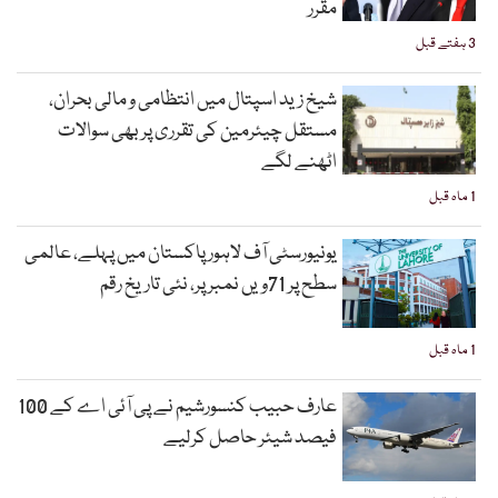
مقرر
3 ہفتے قبل
شیخ زید اسپتال میں انتظامی و مالی بحران،
مستقل چیئرمین کی تقرری پر بھی سوالات
اٹھنے لگے
1 ماہ قبل
یونیورسٹی آف لاہور پاکستان میں پہلے، عالمی
سطح پر 71ویں نمبر پر، نئی تاریخ رقم
1 ماہ قبل
عارف حبیب کنسورشیم نے پی آئی اے کے 100
فیصد شیئر حاصل کرلیے