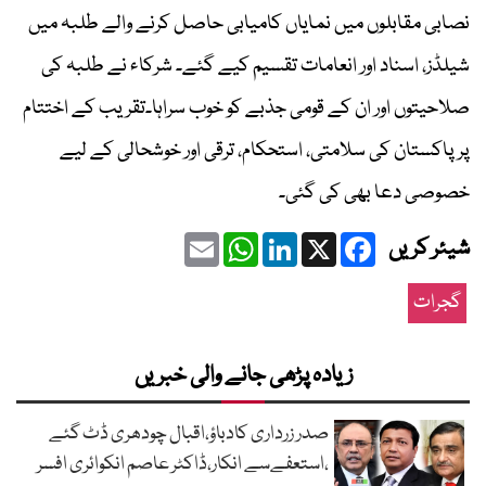
نصابی مقابلوں میں نمایاں کامیابی حاصل کرنے والے طلبہ میں
شیلڈز، اسناد اور انعامات تقسیم کیے گئے۔ شرکاء نے طلبہ کی
صلاحیتوں اور ان کے قومی جذبے کو خوب سراہا۔تقریب کے اختتام
پر پاکستان کی سلامتی، استحکام، ترقی اور خوشحالی کے لیے
خصوصی دعا بھی کی گئی۔
Email
WhatsApp
LinkedIn
Facebook
X
شیئر کریں
گجرات
زیادہ پڑھی جانے والی خبریں
صدر زرداری کادباؤ،اقبال چودھری ڈٹ گئے
،استعفےسے انکار،ڈاکٹر عاصم انکوائری افسر