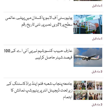
1 ماہ قبل
یونیورسٹی آف لاہور پاکستان میں پہلے، عالمی
سطح پر 71ویں نمبر پر، نئی تاریخ رقم
1 ماہ قبل
عارف حبیب کنسورشیم نے پی آئی اے کے 100
فیصد شیئر حاصل کرلیے
3 ماہ قبل
جامعہ پنجاب شعبہ فلم اینڈ براڈکاسٹنگ کے
زیر تحت ڈیجیٹل انٹرپرینیورشپ نمائش کا
اہتمام
3 ماہ قبل