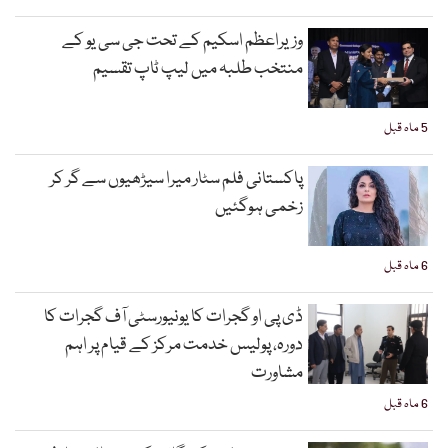
وزیراعظم اسکیم کے تحت جی سی یو کے
منتخب طلبہ میں لیپ ٹاپ تقسیم
5 ماہ قبل
پاکستانی فلم سٹار میرا سیڑھیوں سے گر کر
زخمی ہوگئیں
6 ماہ قبل
ڈی پی او گجرات کا یونیورسٹی آف گجرات کا
دورہ، پولیس خدمت مرکز کے قیام پر اہم
مشاورت
6 ماہ قبل