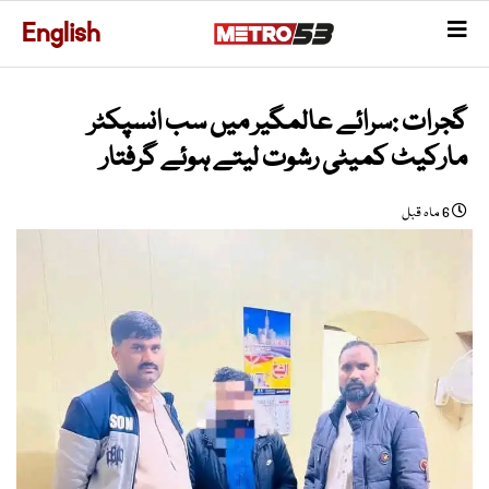
English
گجرات :سرائے عالمگیر میں سب انسپکٹر
مارکیٹ کمیٹی رشوت لیتے ہوئے گرفتار
6 ماہ قبل