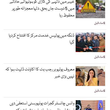
خیبر میں دلہے کی گاڑی کو ہونیوالے حادثے
میں 5 دوست جاں بحق، دلہا معجزانہ طور پر
محفوظ رہا
6 ماہ قبل
ڈنگہ میں پولیس خدمت مرکز کا افتتاح کردیا
گیا
6 ماہ قبل
معروف یوٹیوبر رجب بٹ کا اکاؤنٹ ڈلیٹ ہوا کہ
نہیں بڑی خبر
6 ماہ قبل
وائس چانسلر گجرات یونیورسٹی استعفیٰ دیں