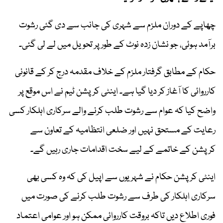
چھاپے کے دوران ملزم سے شہری کی جانب سے دی گئی رشوت
برآمد ہوئی، جو نشان زدہ نوٹ کے طور پر تحویل میں لے لی گئی۔
حکام کے مطابق گرفتار ملزم کے خلاف مقدمہ درج کر کے قانونی
کارروائی کا آغاز کر دیا گیا ہے۔ اینٹی کرپشن ٹیم نے اس موقع پر
واضح کیا کہ عوام سے رشوت طلب کرنے والے سرکاری اہلکار کسی
رعایت کے مستحق نہیں اور ضلعی انتظامیہ کے تعاون سے
کرپشن کے خاتمے کے لیے سخت اقدامات جاری رہیں گے۔
اینٹی کرپشن حکام نے شہریوں سے اپیل کی کہ وہ کسی بھی
سرکاری اہلکار کی طرف سے رشوت طلب کرنے کی صورت میں
فوری اطلاع دیں تاکہ بروقت کارروائی ممکن ہو اور عوامی اعتماد