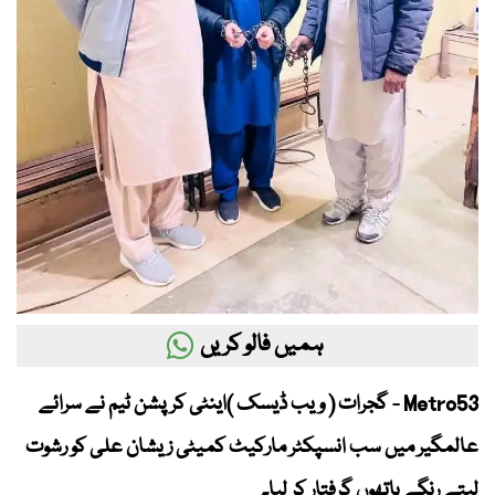
ہمیں فالو کریں
Metro53 - گجرات ( ویب ڈیسک )اینٹی کرپشن ٹیم نے سرائے
عالمگیر میں سب انسپکٹر مارکیٹ کمیٹی زیشان علی کو رشوت
لیتے رنگے ہاتھوں گرفتار کر لیا۔