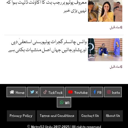
معروف یوٹیوبر رجب بٹ کا اکاؤنٹ ڈلیٹ ہوا کہ
نہیں بڑی خبر
6 ماہ قبل
وائس چانسلر گجرات یونیورسٹی استعفیٰ دیں
اورپشاورجائیں جہاں اصل منشیات بکتی ہے
6 ماہ قبل
Home
X
TickTock
Youtube
FB
Insta
WA
Privacy Policy
Terms and Conditions
Contact Us
About Us
Metro53 Urdu 2017-2025 | All rights reserved ©