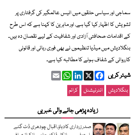
سماجی اور سیاسی حلقوں میں انیس عالمگیر کی گرفتاری پر
تشویش کا اظہار کیا گیا ہے، اور ماہرین کا کہنا ہے کہ اس طرح
کے اقدامات صحافتی آزادی اور شفافیت کے لیے نقصان دہ ہیں۔
بنگلادیش میں میڈیا تنظیموں نے بھی فوری رہائی اور قانونی
کارروائی کے شفاف ہونے کا مطالبہ کیا ہے۔
Email
WhatsApp
LinkedIn
Facebook
X
شیئر کریں
بنگلادیش
انٹرنیشنل
کرائم
زیادہ پڑھی جانے والی خبریں
صدر زرداری کادباؤ،اقبال چودھری ڈٹ گئے