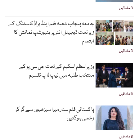
3 ماہ قبل
جامعہ پنجاب شعبہ فلم اینڈ براڈکاسٹنگ کے
زیر تحت ڈیجیٹل انٹرپرینیورشپ نمائش کا
اہتمام
3 ماہ قبل
وزیراعظم اسکیم کے تحت جی سی یو کے
منتخب طلبہ میں لیپ ٹاپ تقسیم
5 ماہ قبل
پاکستانی فلم سٹار میرا سیڑھیوں سے گر کر
زخمی ہوگئیں
6 ماہ قبل