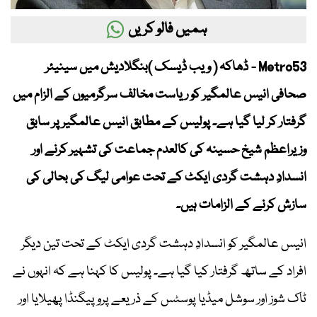
ہمیں فالو کریں
Metro53 - ڈھاکہ ( ویب ڈیسک )بنگلادیش میں سینیئر
صحافی انیس عالمگیر کو ریاست مخالف سرگرمیوں کے الزام میں
گرفتار کر لیا گیا ہے۔ پولیس کے مطابق انیس عالمگیر پر سابق
وزیراعظم شیخ حسینہ کی کالعدم جماعت کی تشہیر کرنے اور
انسدادِ دہشت گردی ایکٹ کے تحت عوامی لیگ کی بحالی کی
سازش کرنے کے الزامات ہیں۔
انیس عالمگیر کو انسدادِ دہشت گردی ایکٹ کے تحت تین دیگر
افراد کے ساتھ گرفتار کیا گیا ہے۔ پولیس کا کہنا ہے کہ انہوں نے
ٹاک شوز اور سوشل میڈیا پوسٹس کے ذریعے پروپیگنڈا پھیلایا اور