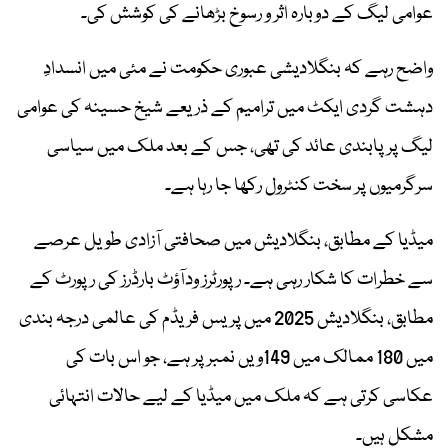
عوامی لیگ کے دوبارہ اثر و رسوخ بڑھانے کی کوشش کی۔
واضح رہے کہ بنگلادیشی عبوری حکومت نے مئی میں انسدادِ
دہشت گردی ایکٹ میں ترامیم کے ذریعے شیخ حسینہ کی عوامی
لیگ پر پابندی عائد کی تھی، جس کے بعد ملک میں سیاسی
سرگرمیوں پر سخت کنٹرول رکھا جا رہا ہے۔
میڈیا کے مطابق، بنگلادیش میں صحافتی آزادی طویل عرصے
سے خطرات کا شکار رہی ہے۔ رپورٹرز ودآؤٹ بارڈرز کی رپورٹ کے
مطابق، بنگلادیش 2025 میں پریس فریڈم کی عالمی درجہ بندی
میں 180 ممالک میں 149ویں نمبر پر ہے، جو اس بات کی
عکاسی کرتی ہے کہ ملک میں میڈیا کے لیے حالات انتہائی
مشکل ہیں۔