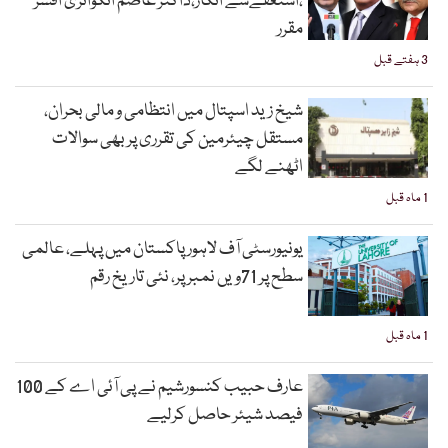
،استعفےسے انکار،ڈاکٹر عاصم انکوائری افسر
مقرر
3 ہفتے قبل
شیخ زید اسپتال میں انتظامی و مالی بحران،
مستقل چیئرمین کی تقرری پر بھی سوالات
اٹھنے لگے
1 ماہ قبل
یونیورسٹی آف لاہور پاکستان میں پہلے، عالمی
سطح پر 71ویں نمبر پر، نئی تاریخ رقم
1 ماہ قبل
عارف حبیب کنسورشیم نے پی آئی اے کے 100
فیصد شیئر حاصل کرلیے