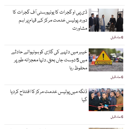
ڈی پی او گجرات کا یونیورسٹی آف گجرات کا
دورہ، پولیس خدمت مرکز کے قیام پر اہم
مشاورت
6 ماہ قبل
خیبر میں دلہے کی گاڑی کو ہونیوالے حادثے
میں 5 دوست جاں بحق، دلہا معجزانہ طور پر
محفوظ رہا
6 ماہ قبل
ڈنگہ میں پولیس خدمت مرکز کا افتتاح کردیا
گیا
6 ماہ قبل