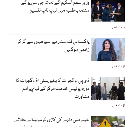
وزیراعظم اسکیم کے تحت جی سی یو کے
منتخب طلبہ میں لیپ ٹاپ تقسیم
5 ماہ قبل
پاکستانی فلم سٹار میرا سیڑھیوں سے گر کر
زخمی ہوگئیں
6 ماہ قبل
ڈی پی او گجرات کا یونیورسٹی آف گجرات کا
دورہ، پولیس خدمت مرکز کے قیام پر اہم
مشاورت
6 ماہ قبل
خیبر میں دلہے کی گاڑی کو ہونیوالے حادثے