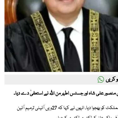
 کریں
جسٹس منصور علی شاہ نے 13 صفحات پر مشتمل استعفیٰ صدر مملکت کو بھجوا دیا، انہوں نے کہا کہ 27ویں آئینی ترمیم آئین