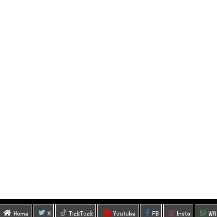
Home
X
TickTock
Youtube
FB
Insta
WA