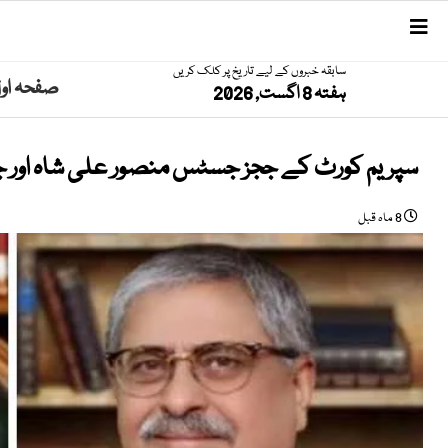
سابقہ خبروں کے لیے تاریخ پر کلک کریں
صفحہ او
ہفتہ 8 اگست, 2026
سپریم کورٹ کے ججز جسٹس منصور علی شاہ اور جس
8 ماہ قبل