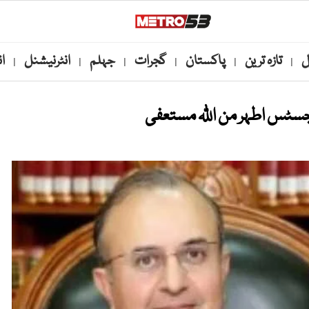
ل
تازہ ترین
پاکستان
گجرات
جہلم
انٹرنیشنل
ا
|
|
|
|
|
|
ٹس اطہر من اللّٰہ مستعفی