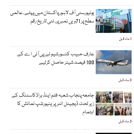
یونیورسٹی آف لاہور پاکستان میں پہلے، عالمی
سطح پر 71ویں نمبر پر، نئی تاریخ رقم
1 ماہ قبل
عارف حبیب کنسورشیم نے پی آئی اے کے
100 فیصد شیئر حاصل کرلیے
3 ماہ قبل
جامعہ پنجاب شعبہ فلم اینڈ براڈکاسٹنگ کے
زیر تحت ڈیجیٹل انٹرپرینیورشپ نمائش کا
اہتمام
3 ماہ قبل