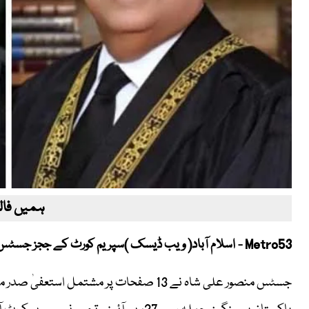
ہمیں فالو
Metro53 - اسلام آباد( ویب ڈیسک )سپریم کورٹ کے ججز جسٹس منصور علی شاہ اور جسٹس اطہر من اللّٰہ نے استعفیٰ دے دیا۔