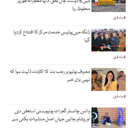
میں 5 دوست جاں بحق، دلہا معجزانہ طور پر
محفوظ رہا
6 ماہ قبل
ڈنگہ میں پولیس خدمت مرکز کا افتتاح کردیا
گیا
6 ماہ قبل
معروف یوٹیوبر رجب بٹ کا اکاؤنٹ ڈلیٹ ہوا کہ
نہیں بڑی خبر
6 ماہ قبل
وائس چانسلر گجرات یونیورسٹی استعفیٰ دیں
اورپشاورجائیں جہاں اصل منشیات بکتی ہے