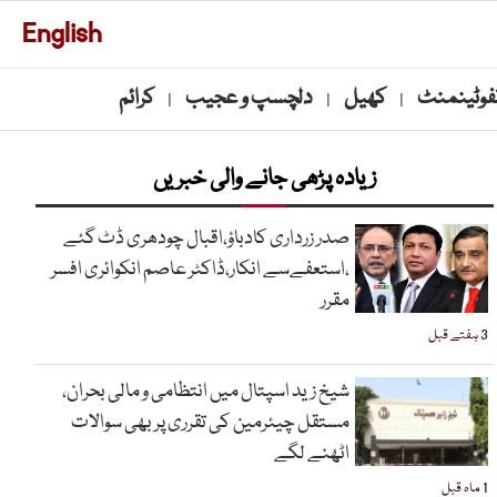
English
نفوٹینمنٹ
کھیل
دلچسپ و عجیب
کرائم
|
|
|
زیادہ پڑھی جانے والی خبریں
صدر زرداری کادباؤ،اقبال چودھری ڈٹ گئے
،استعفےسے انکار،ڈاکٹر عاصم انکوائری افسر
مقرر
3 ہفتے قبل
شیخ زید اسپتال میں انتظامی و مالی بحران،
مستقل چیئرمین کی تقرری پر بھی سوالات
اٹھنے لگے
1 ماہ قبل