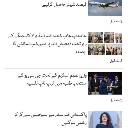
فیصد شیئر حاصل کرلیے
3 ماہ قبل
جامعہ پنجاب شعبہ فلم اینڈ براڈکاسٹنگ کے
زیر تحت ڈیجیٹل انٹرپرینیورشپ نمائش کا
اہتمام
3 ماہ قبل
وزیراعظم اسکیم کے تحت جی سی یو کے
منتخب طلبہ میں لیپ ٹاپ تقسیم
5 ماہ قبل
پاکستانی فلم سٹار میرا سیڑھیوں سے گر کر
زخمی ہوگئیں