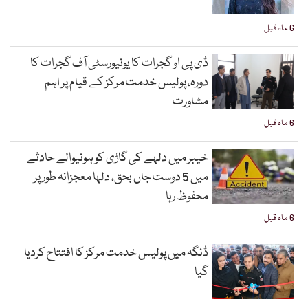
6 ماہ قبل
ڈی پی او گجرات کا یونیورسٹی آف گجرات کا
دورہ، پولیس خدمت مرکز کے قیام پر اہم
مشاورت
6 ماہ قبل
خیبر میں دلہے کی گاڑی کو ہونیوالے حادثے
میں 5 دوست جاں بحق، دلہا معجزانہ طور پر
محفوظ رہا
6 ماہ قبل
ڈنگہ میں پولیس خدمت مرکز کا افتتاح کردیا
گیا