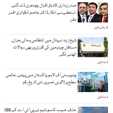
صدر زرداری کادباؤ،اقبال چودھری ڈٹ گئے
،استعفےسے انکار،ڈاکٹر عاصم انکوائری افسر
مقرر
3 ہفتے قبل
شیخ زید اسپتال میں انتظامی و مالی بحران،
مستقل چیئرمین کی تقرری پر بھی سوالات
اٹھنے لگے
1 ماہ قبل
یونیورسٹی آف لاہور پاکستان میں پہلے، عالمی
سطح پر 71ویں نمبر پر، نئی تاریخ رقم
1 ماہ قبل
عارف حبیب کنسورشیم نے پی آئی اے کے 100