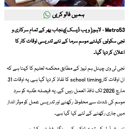
ہمیں فالو کریں
Metro53 - لاہور( ویب ڈیسک)پنجاب بھر کے تمام سرکاری و
نجی سکولوں کیلئے موسم سرما کے نئے تدریسی اوقات کار کا
اعلان کر دیا گیا۔
نجی ٹی وی چینل ہم نیوز کے مطابق محکمہ تعلیم کا کہنا ہے کہ
ان اوقات کار school timing کا نفاذ کر دیا گیا ہے، یہ اوقات 31
مارچ 2026 تک نافذ العمل رہیں گے، یہ فیصلہ طلبہ کو سرد
موسم کی شدت سے محفوظ رکھنے اور تدریسی عمل کو موثر انداز
میں جاری رکھنے کے لئے کیا گیا ہے۔