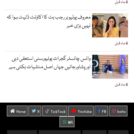
6 ماہ قبل
معروف یوٹیوبر رجب بٹ کا اکاؤنٹ ڈلیٹ ہوا کہ
نہیں بڑی خبر
6 ماہ قبل
وائس چانسلر گجرات یونیورسٹی استعفیٰ دیں
اورپشاورجائیں جہاں اصل منشیات بکتی ہے
6 ماہ قبل
Home
X
TickTock
Youtube
FB
Insta
WA