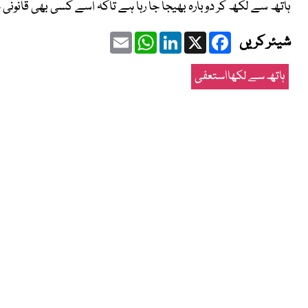
ہاتھ سے لکھ کر دوبارہ بھیجا جا رہا ہے تاکہ اسے کسی بھی قانون
Email
WhatsApp
LinkedIn
Facebook
X
شیئر کریں
ہاتھ سے لکھااستعفی