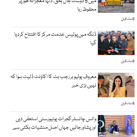
میں 5 دوست جاں بحق، دلہا معجزانہ طور پر
محفوظ رہا
6 ماہ قبل
ڈنگہ میں پولیس خدمت مرکز کا افتتاح کردیا
گیا
6 ماہ قبل
معروف یوٹیوبر رجب بٹ کا اکاؤنٹ ڈلیٹ ہوا کہ
نہیں بڑی خبر
6 ماہ قبل
وائس چانسلر گجرات یونیورسٹی استعفیٰ دیں
اورپشاورجائیں جہاں اصل منشیات بکتی ہے