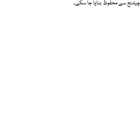
ی چیلنج سے محفوظ بنایا جا سکے۔