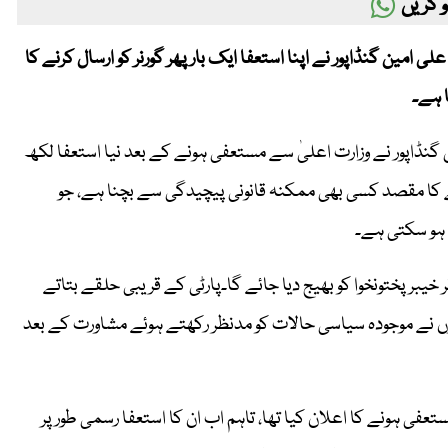
 کریں
 علی امین گنڈاپور نے اپنا استعفا ایک بار پھر گورنر کو ارسال کرنے کا
ا ہے۔
گنڈاپور نے وزارت اعلیٰ سے مستعفی ہونے کے بعد نیا استعفا لکھ
کھنے کا مقصد کسی بھی ممکنہ قانونی پیچیدگی سے بچنا ہے، جو
 ہو سکتی ہے۔
ر خیبر پختونخوا کو بھیج دیا جائے گا۔پارٹی کے قریبی حلقے بتاتے
نہوں نے موجودہ سیاسی حالات کو مدنظر رکھتے ہوئے مشاورت کے بعد
عفی ہونے کا اعلان کیا تھا، تاہم اب ان کا استعفا رسمی طور پر