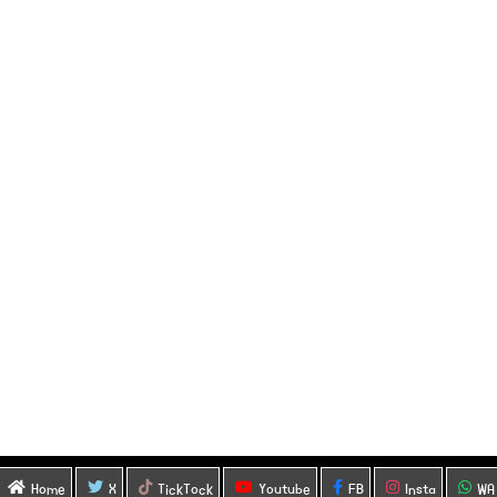
Home
X
TickTock
Youtube
FB
Insta
WA