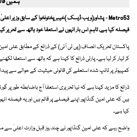
ہمیں فالو
Metro53 - پشاور(ویب ڈیسک )خیبر پختونخوا کے سابق وزیر اعلیٰ
فیصلہ کیا ہے، تاہم اس بار انہوں نے استعفا خود ہاتھ سے تحریر کی
پاکستان تحریک انصاف (پی ٹی آئی) کے ذرائع کے مطابق علی امین 
کر تیار کر لیا ہے۔ پارٹی ذرائع کا کہنا ہے کہ ہاتھ سے استعفا ل
کمپیوٹر پر ٹائپ شدہ استعفے کی قانونی حیثیت کے حوالے سے پیدا
ذرائع کا مزید کہنا ہے کہ نیا تحریری استعفا آج باضابطہ طور پر گورن
ہیں کہ علی امین گنڈاپور اپنے فیصلے پر قائم ہیں اور یہ فیصلہ ا
کیا ہے۔
واضح رہے کہ علی امین گنڈاپور نے چند روز قبل وزارت اعلیٰ سے مست