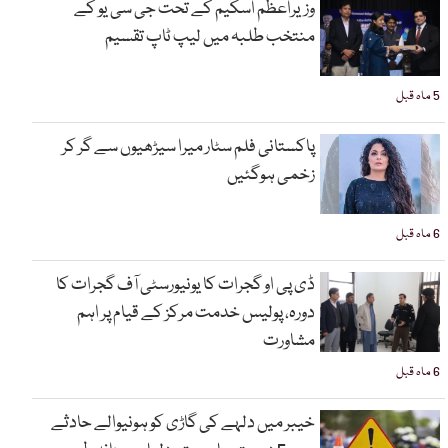
وزیراعظم اسکیم کے تحت جی سی یو کے
منتخب طلبہ میں لیپ ٹاپ تقسیم
5 ماہ قبل
پاکستانی فلم سٹار میرا سیڑھیوں سے گر کر
زخمی ہوگئیں
6 ماہ قبل
ڈی پی او گجرات کا یونیورسٹی آف گجرات کا
دورہ، پولیس خدمت مرکز کے قیام پر اہم
مشاورت
6 ماہ قبل
خیبر میں دلہے کی گاڑی کو ہونیوالے حادثے