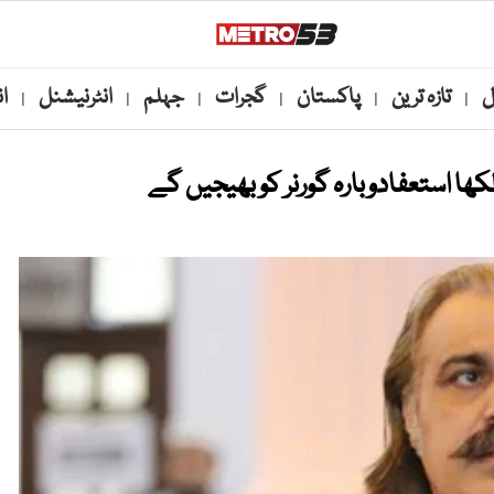
ل
تازہ ترین
پاکستان
گجرات
جہلم
انٹرنیشنل
ا
|
|
|
|
|
|
ھا استعفادوبارہ گورنر کو بھیجیں گے