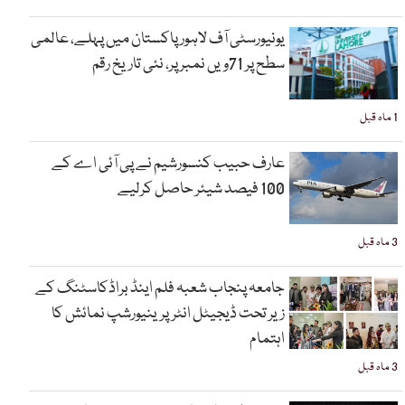
یونیورسٹی آف لاہور پاکستان میں پہلے، عالمی
سطح پر 71ویں نمبر پر، نئی تاریخ رقم
1 ماہ قبل
عارف حبیب کنسورشیم نے پی آئی اے کے
100 فیصد شیئر حاصل کرلیے
3 ماہ قبل
جامعہ پنجاب شعبہ فلم اینڈ براڈکاسٹنگ کے
زیر تحت ڈیجیٹل انٹرپرینیورشپ نمائش کا
اہتمام
3 ماہ قبل