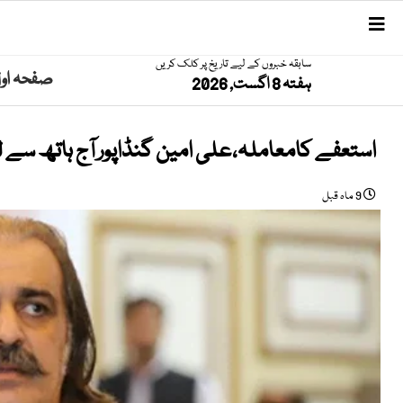
سابقہ خبروں کے لیے تاریخ پر کلک کریں
صفحہ او
ہفتہ 8 اگست, 2026
استعفے کامعاملہ،علی امین گنڈاپور آج ہاتھ سے لک
9 ماہ قبل