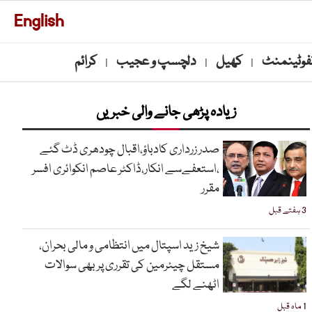
English
نفوٹینمنٹ
کھیل
دلچسپ و عجیب
کرائم
|
|
|
زیادہ پڑھی جانے والی خبریں
صدر زرداری کادباؤ،اقبال چودھری ڈٹ گئے
،استعفےسے انکار،ڈاکٹر عاصم انکوائری افسر
مقرر
3 ہفتے قبل
شیخ زید اسپتال میں انتظامی و مالی بحران،
مستقل چیئرمین کی تقرری پر بھی سوالات
اٹھنے لگے
1 ماہ قبل