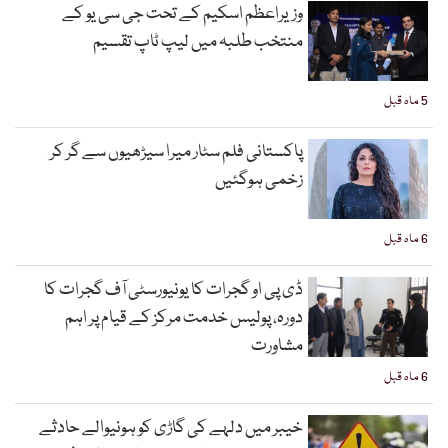
وزیراعظم اسکیم کے تحت جی سی یو کے
منتخب طلبہ میں لیپ ٹاپ تقسیم
5 ماہ قبل
پاکستانی فلم سٹار میرا سیڑھیوں سے گر کر
زخمی ہوگئیں
6 ماہ قبل
ڈی پی او گجرات کا یونیورسٹی آف گجرات کا
دورہ، پولیس خدمت مرکز کے قیام پر اہم
مشاورت
6 ماہ قبل
خیبر میں دلہے کی گاڑی کو ہونیوالے حادثے