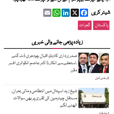
Email
WhatsApp
LinkedIn
Facebook
X
شیئر کریں
پاکستان
گجرات
زیادہ پڑھی جانے والی خبریں
صدر زرداری کادباؤ،اقبال چودھری ڈٹ گئے
،استعفےسے انکار،ڈاکٹر عاصم انکوائری افسر
مقرر
2 ہفتے قبل
شیخ زید اسپتال میں انتظامی و مالی بحران،
مستقل چیئرمین کی تقرری پر بھی سوالات
اٹھنے لگے
1 ماہ قبل