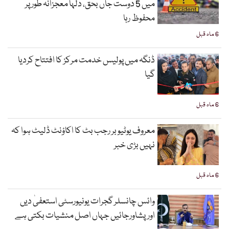
میں 5 دوست جاں بحق، دلہا معجزانہ طور پر
محفوظ رہا
6 ماہ قبل
ڈنگہ میں پولیس خدمت مرکز کا افتتاح کردیا
گیا
6 ماہ قبل
معروف یوٹیوبر رجب بٹ کا اکاؤنٹ ڈلیٹ ہوا کہ
نہیں بڑی خبر
6 ماہ قبل
وائس چانسلر گجرات یونیورسٹی استعفیٰ دیں
اورپشاورجائیں جہاں اصل منشیات بکتی ہے