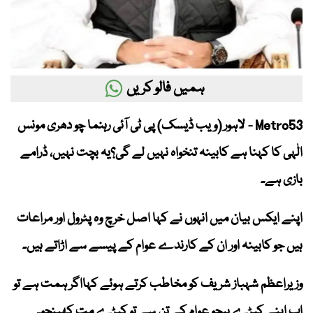
ہمیں فالو کریں
Metro53 - لاہور (ویب ڈیسک) پی ٹی آئی رہنما چو دھری مونس
الٰہی کا کہنا ہے کابینہ تنخواہ نہیں لے گی؟یہ بچت نہیں، ڈرامے
بازی ہے۔
اپنے ایکس بیان میں انہوں نے کہا اصل خرچ وہ پٹرول اور مراعات
ہیں جو کابینہ اور ان کے کارندے عوام کے پیسے سے اڑاتے ہیں۔
وزیراعظم شہباز شریف کو مخاطب کرتے ہوئے کہااگر ہمت ہے تو
اب اپنے کپڑے بیچو عوام کے تن سے تو کپڑے مت کھینچو۔