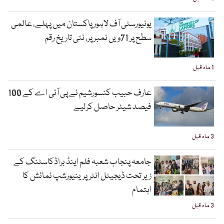
یونیورسٹی آف لاہور پاکستان میں پہلے، عالمی
سطح پر 71ویں نمبر پر، نئی تاریخ رقم
1 ماہ قبل
عارف حبیب کنسورشیم نے پی آئی اے کے 100
فیصد شیئر حاصل کرلیے
3 ماہ قبل
جامعہ پنجاب شعبہ فلم اینڈ براڈکاسٹنگ کے
زیر تحت ڈیجیٹل انٹرپرینیورشپ نمائش کا
اہتمام
3 ماہ قبل