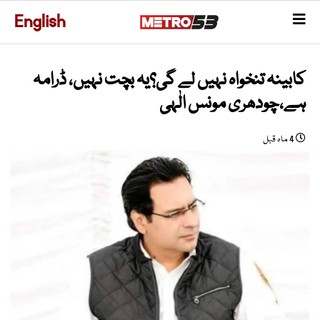
English
کابینہ تنخواہ نہیں لے گی؟یہ بچت نہیں، ڈرامہ
ہے،چودھری مونس الٰہی
4 ماہ قبل