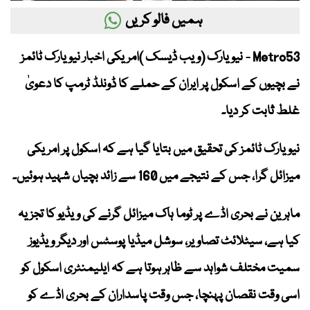
ہمیں فالو کریں
Metro53 - نیویارک (ویب ڈیسک )امریکی اخبار نیویارک ٹائمز
نے بچیوں کے اسکول پر ایران کے حملے کا ڈونلڈ ٹرمپ کا دعویٰ
غلط ثابت کر دیا۔
نیویارک ٹائمز کی تحقیق میں بتایا گیا ہے کہ اسکول پر امریکی
میزائل گرا، جس کے نتیجے میں 160 سے زائد بچیاں شہید ہوئیں۔
ماہرین نے بحری اڈے پر ٹوما ہاک میزائل گرنے کی ویڈیو کا تجزیہ
کیا ہے، سیٹلائٹ تصاویر، سوشل میڈیا پوسٹس اور دیگر ویڈیوز
سمیت مختلف شواہد سے ظاہر ہوتا ہے کہ ایلیمنٹری اسکول کو
اسی وقت نقصان پہنچا، جس وقت پاسداران کے بحری اڈے کو