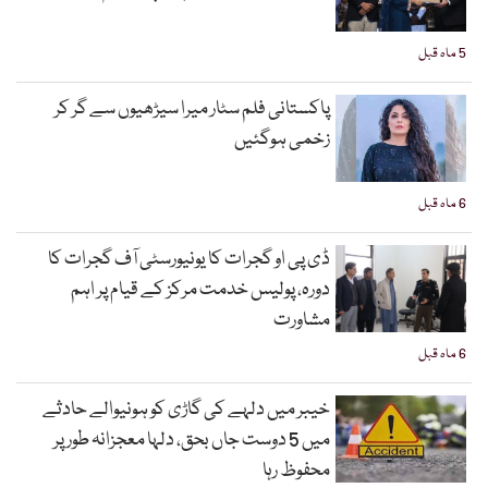
5 ماہ قبل
پاکستانی فلم سٹار میرا سیڑھیوں سے گر کر
زخمی ہوگئیں
6 ماہ قبل
ڈی پی او گجرات کا یونیورسٹی آف گجرات کا
دورہ، پولیس خدمت مرکز کے قیام پر اہم
مشاورت
6 ماہ قبل
خیبر میں دلہے کی گاڑی کو ہونیوالے حادثے
میں 5 دوست جاں بحق، دلہا معجزانہ طور پر
محفوظ رہا