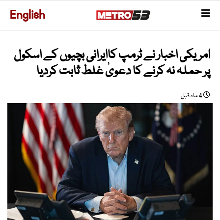
English
امریکی اخبار نے ٹرمپ کاایرانی بچیوں کے اسکول
پر حملہ نہ کرنے کا دعویٰ غلط ثابت کردیا
4 ماہ قبل