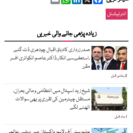
انٹرنیشنل
زیادہ پڑھی جانے والی خبریں
صدر زرداری کادباؤ،اقبال چودھری ڈٹ گئے
،استعفےسے انکار،ڈاکٹر عاصم انکوائری افسر
مقرر
2 ہفتے قبل
شیخ زید اسپتال میں انتظامی و مالی بحران،
مستقل چیئرمین کی تقرری پر بھی سوالات
اٹھنے لگے
1 ماہ قبل
یونیورسٹی آف لاہور پاکستان میں پہلے، عالمی