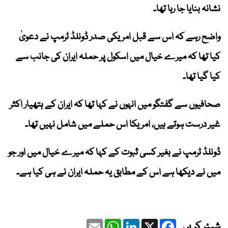
نشانہ بنایا جا رہا تھا۔
واضح رہے کہ اس سے قبل امریکی صدر ڈونلڈ ٹرمپ نے دعویٰ
کیا تھا کہ میرے خیال میں اسکول پر حملہ ایران کی جانب سے
کیا گیا تھا۔
صحافیوں سے گفتگو میں انہوں نے کہا تھا کہ ایران کے ہتھیار اکثر
غیر درست ہوتے ہیں، امریکا اس حملے میں شامل نہیں تھا۔
ڈونلڈ ٹرمپ نے بغیر کسی ثبوت کے کہا کہ میرے خیال میں اور جو
میں نے دیکھا ہے اس کے مطابق یہ حملہ ایران نے ہی کیا ہے۔
Email
WhatsApp
LinkedIn
Facebook
X
شیئر کریں