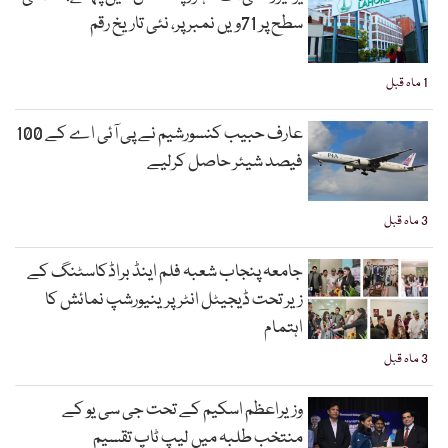
سطح پر 71ویں نمبر پر، نئی تاریخ رقم
1 ماہ قبل
عارف حبیب کنسورشیم نے پی آئی اے کے 100
فیصد شیئر حاصل کرلیے
3 ماہ قبل
جامعہ پنجاب شعبہ فلم اینڈ براڈکاسٹنگ کے
زیر تحت ڈیجیٹل انٹرپرینیورشپ نمائش کا
اہتمام
3 ماہ قبل
وزیراعظم اسکیم کے تحت جی سی یو کے
منتخب طلبہ میں لیپ ٹاپ تقسیم