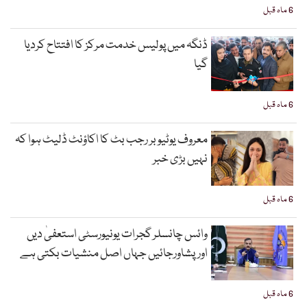
6 ماہ قبل
ڈنگہ میں پولیس خدمت مرکز کا افتتاح کردیا
گیا
6 ماہ قبل
معروف یوٹیوبر رجب بٹ کا اکاؤنٹ ڈلیٹ ہوا کہ
نہیں بڑی خبر
6 ماہ قبل
وائس چانسلر گجرات یونیورسٹی استعفیٰ دیں
اورپشاورجائیں جہاں اصل منشیات بکتی ہے
6 ماہ قبل