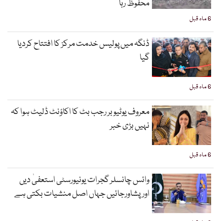
محفوظ رہا
6 ماہ قبل
ڈنگہ میں پولیس خدمت مرکز کا افتتاح کردیا
گیا
6 ماہ قبل
معروف یوٹیوبر رجب بٹ کا اکاؤنٹ ڈلیٹ ہوا کہ
نہیں بڑی خبر
6 ماہ قبل
وائس چانسلر گجرات یونیورسٹی استعفیٰ دیں
اورپشاورجائیں جہاں اصل منشیات بکتی ہے