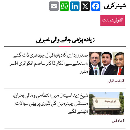
Email
WhatsApp
LinkedIn
Facebook
X
شیئر کریں
انفوٹینمنٹ
زیادہ پڑھی جانے والی خبریں
صدر زرداری کادباؤ،اقبال چودھری ڈٹ گئے
،استعفےسے انکار،ڈاکٹر عاصم انکوائری افسر
مقرر
3 ہفتے قبل
شیخ زید اسپتال میں انتظامی و مالی بحران،
مستقل چیئرمین کی تقرری پر بھی سوالات
اٹھنے لگے
1 ماہ قبل