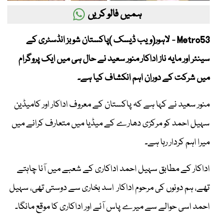
ہمیں فالو کریں
Metro53 - لاہور(ویب ڈیسک )پاکستان شوبز انڈسٹری کے
سینئر اور مایہ ناز اداکار منور سعید نے حال ہی میں ایک پروگرام
میں شرکت کے دوران اہم انکشاف کیا ہے۔
منور سعید نے کہا ہے کہ پاکستان کے معروف اداکار اور کامیڈین
سہیل احمد کو مرکزی دھارے کے میڈیا میں متعارف کرانے میں
میرا اہم کردار رہا ہے۔
اداکار کے مطابق سہیل احمد اداکاری کے شعبے میں آنا چاہتے
تھے، ہم دونوں کی مرحوم اداکار اسد بخاری سے دوستی تھی، سہیل
احمد اسی حوالے سے میرے پاس آئے اور اداکاری کا موقع مانگا۔