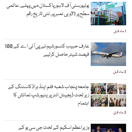
یونیورسٹی آف لاہور پاکستان میں پہلے، عالمی
سطح پر 71ویں نمبر پر، نئی تاریخ رقم
1 ماہ قبل
عارف حبیب کنسورشیم نے پی آئی اے کے 100
فیصد شیئر حاصل کرلیے
3 ماہ قبل
جامعہ پنجاب شعبہ فلم اینڈ براڈکاسٹنگ کے
زیر تحت ڈیجیٹل انٹرپرینیورشپ نمائش کا
اہتمام
3 ماہ قبل
وزیراعظم اسکیم کے تحت جی سی یو کے