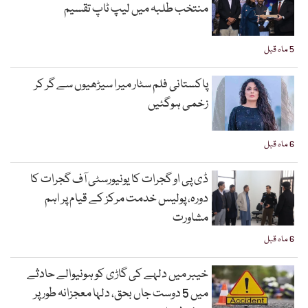
منتخب طلبہ میں لیپ ٹاپ تقسیم
5 ماہ قبل
پاکستانی فلم سٹار میرا سیڑھیوں سے گر کر
زخمی ہوگئیں
6 ماہ قبل
ڈی پی او گجرات کا یونیورسٹی آف گجرات کا
دورہ، پولیس خدمت مرکز کے قیام پر اہم
مشاورت
6 ماہ قبل
خیبر میں دلہے کی گاڑی کو ہونیوالے حادثے
میں 5 دوست جاں بحق، دلہا معجزانہ طور پر