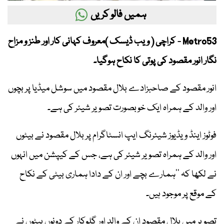
ہمیں فالو کریں
Metro53 - کراچی ( ویب ڈیسک )معروف کہانی کار اور طنز و مزاح
نگار انور مقصود کی پوتی کا نکاح ہوگیا۔
انور مقصود کے صاحبزادے بلال مقصود میں سوشل میڈیا پر بچوں
اور والد کے ہمراہ ایک خوبصورت تصویر شیئر کی ہے۔
فوٹوز اینڈ ویڈیوز شیئرنگ ایپ انسٹاگرام پر بلال مقصود نے بیٹوں
اور والد کے ہمراہ تصویر شیئر کی ہے، جس کے کیپشن میں انہوں
نے لکھا کہ ’’ہمارے بچے اور ان کے دادا ہماری بیٹی کے نکاح
کے موقع پر موجود ہیں۔
تصویر میں بلال مقصود ان کے والد اور گلوکار کے دونوں بیٹوں نے