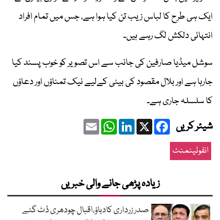
ایک ہی طرح کا لباس زیب تن کیا ہوا ہے، جس میں تمام افراد
انتہائی دلکش لگ رہے ہیں۔
سوشل میڈیا صارفین کی جانب سے اس تصویر کو خوب پسند کیا
جارہا ہے اور بلال مقصود کی بیٹی کےلیے نیک تمناؤں اور دعاؤں
کا سلسلہ جاری ہے۔
Email
WhatsApp
LinkedIn
Facebook
X
شیئر کریں
انفوٹینمنٹ
زیادہ پڑھی جانے والی خبریں
صدر زرداری کادباؤ،اقبال چودھری ڈٹ گئے