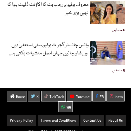
معروف یوٹیوبر رجب بٹ کا اکاؤنٹ ڈلیٹ ہوا کہ
نہیں بڑی خبر
6 ماہ قبل
وائس چانسلر گجرات یونیورسٹی استعفیٰ دیں
اورپشاورجائیں جہاں اصل منشیات بکتی ہے
6 ماہ قبل
Home
X
TickTock
Youtube
FB
Insta
WA
Privacy Policy
Terms and Conditions
Contact Us
About Us