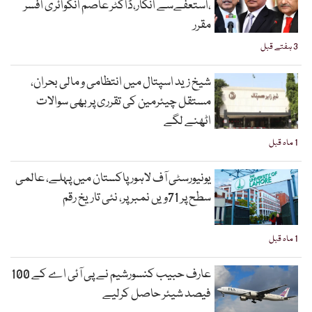
،استعفےسے انکار،ڈاکٹر عاصم انکوائری افسر
مقرر
3 ہفتے قبل
شیخ زید اسپتال میں انتظامی و مالی بحران،
مستقل چیئرمین کی تقرری پر بھی سوالات
اٹھنے لگے
1 ماہ قبل
یونیورسٹی آف لاہور پاکستان میں پہلے، عالمی
سطح پر 71ویں نمبر پر، نئی تاریخ رقم
1 ماہ قبل
عارف حبیب کنسورشیم نے پی آئی اے کے 100
فیصد شیئر حاصل کرلیے