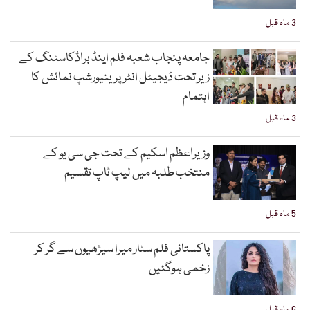
3 ماہ قبل
جامعہ پنجاب شعبہ فلم اینڈ براڈکاسٹنگ کے
زیر تحت ڈیجیٹل انٹرپرینیورشپ نمائش کا
اہتمام
3 ماہ قبل
وزیراعظم اسکیم کے تحت جی سی یو کے
منتخب طلبہ میں لیپ ٹاپ تقسیم
5 ماہ قبل
پاکستانی فلم سٹار میرا سیڑھیوں سے گر کر
زخمی ہوگئیں
6 ماہ قبل