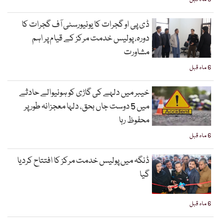
ڈی پی او گجرات کا یونیورسٹی آف گجرات کا
دورہ، پولیس خدمت مرکز کے قیام پر اہم
مشاورت
6 ماہ قبل
خیبر میں دلہے کی گاڑی کو ہونیوالے حادثے
میں 5 دوست جاں بحق، دلہا معجزانہ طور پر
محفوظ رہا
6 ماہ قبل
ڈنگہ میں پولیس خدمت مرکز کا افتتاح کردیا
گیا
6 ماہ قبل