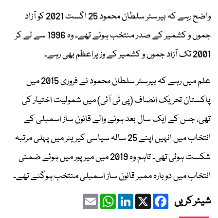
واضح رہے کہ بیرسٹر سلطان محمود 25 اگست 2021 کو آزاد
جموں و کشمیر کے صدر منتخب ہوئے تھے۔ وہ 1996 سے لے کر
2001 تک آزاد جموں و کشمیر کے وزیراعظم بھی رہے۔
علم میں رہے کہ بیرسٹر سلطان محمود نے فروری 2015 میں
پاکستان تحریک انصاف (پی ٹی آئی) میں شمولیت اختیار کی
تھی، جس کے ایک سال بعد ہونے والے قانون ساز اسمبلی کے
انتخاب میں انہیں اپنے 25 سالہ سیاسی کیریئر میں پہلی مرتبہ
شکست ہوئی تھی۔ تاہم وہ 2019 میں میرپور میں ہوئے ضمنی
انتخاب میں دوبارہ ممبر قانون ساز اسمبلی منتخب ہوگئے تھے۔
Email
WhatsApp
LinkedIn
Facebook
X
شیئر کریں