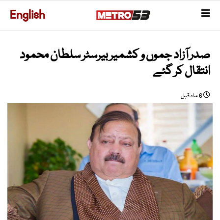
English
صدر آزاد جموں و کشمیر بیرسٹر سلطان محمود
انتقال کر گئے
6 ماہ قبل