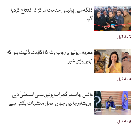
ڈنگہ میں پولیس خدمت مرکز کا افتتاح کردیا
گیا
6 ماہ قبل
معروف یوٹیوبر رجب بٹ کا اکاؤنٹ ڈلیٹ ہوا کہ
نہیں بڑی خبر
6 ماہ قبل
وائس چانسلر گجرات یونیورسٹی استعفیٰ دیں
اورپشاورجائیں جہاں اصل منشیات بکتی ہے
6 ماہ قبل