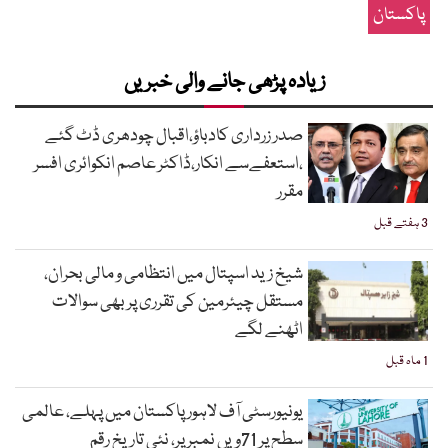
پاکستان
زیادہ پڑھی جانے والی خبریں
صدر زرداری کادباؤ،اقبال چودھری ڈٹ گئے
،استعفےسے انکار،ڈاکٹر عاصم انکوائری افسر
مقرر
3 ہفتے قبل
شیخ زید اسپتال میں انتظامی و مالی بحران،
مستقل چیئرمین کی تقرری پر بھی سوالات
اٹھنے لگے
1 ماہ قبل
یونیورسٹی آف لاہور پاکستان میں پہلے، عالمی
سطح پر 71ویں نمبر پر، نئی تاریخ رقم