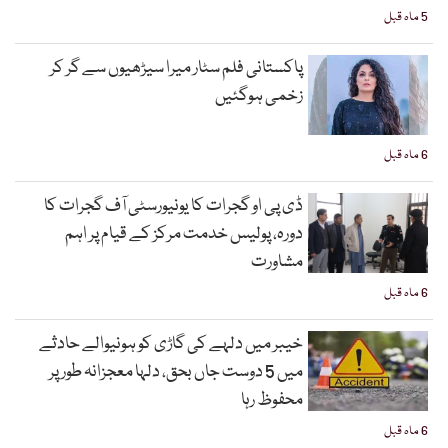
5 ماہ قبل
پاکستانی فلم سٹار میرا سیڑھیوں سے گر کر
زخمی ہوگئیں
6 ماہ قبل
ڈی پی او گجرات کا یونیورسٹی آف گجرات کا
دورہ، پولیس خدمت مرکز کے قیام پر اہم
مشاورت
6 ماہ قبل
خیبر میں دلہے کی گاڑی کو ہونیوالے حادثے
میں 5 دوست جاں بحق، دلہا معجزانہ طور پر
محفوظ رہا
6 ماہ قبل