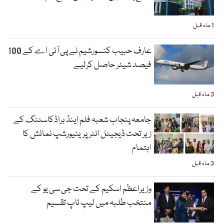
1 ماہ قبل
عارف حبیب کنسورشیم نے پی آئی اے کے 100
فیصد شیئر حاصل کرلیے
3 ماہ قبل
جامعہ پنجاب شعبہ فلم اینڈ براڈکاسٹنگ کے
زیر تحت ڈیجیٹل انٹرپرینیورشپ نمائش کا
اہتمام
3 ماہ قبل
وزیراعظم اسکیم کے تحت جی سی یو کے
منتخب طلبہ میں لیپ ٹاپ تقسیم