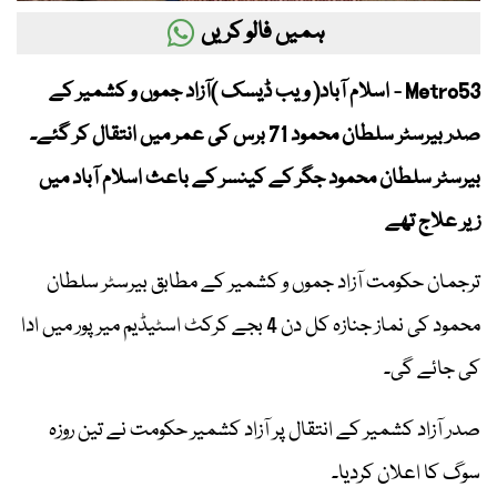
ہمیں فالو کریں
Metro53 - اسلام آباد( ویب ڈیسک )آزاد جموں و کشمیر کے
صدر بیرسٹر سلطان محمود 71 برس کی عمر میں انتقال کر گئے۔
بیرسٹر سلطان محمود جگر کے کینسر کے باعث اسلام آباد میں
زیر علاج تھے
ترجمان حکومت آزاد جموں و کشمیر کے مطابق بیرسٹر سلطان
محمود کی نماز جنازہ کل دن 4 بجے کرکٹ اسٹیڈیم میرپور میں ادا
کی جائے گی۔
صدر آزاد کشمیر کے انتقال پر آزاد کشمیر حکومت نے تین روزہ
سوگ کا اعلان کردیا۔