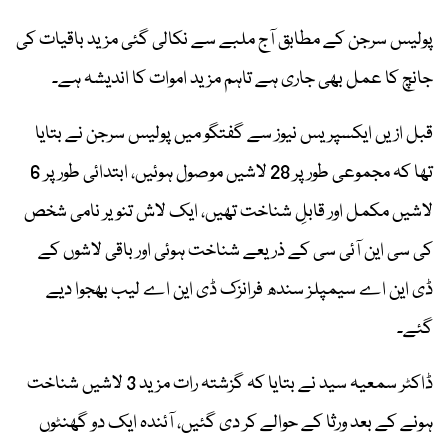
پولیس سرجن کے مطابق آج ملبے سے نکالی گئی مزید باقیات کی
جانچ کا عمل بھی جاری ہے تاہم مزید اموات کا اندیشہ ہے۔
قبل ازیں ایکسپریس نیوز سے گفتگو میں پولیس سرجن نے بتایا
تھا کہ مجموعی طور پر 28 لاشیں موصول ہوئیں، ابتدائی طور پر 6
لاشیں مکمل اور قابلِ شناخت تھیں، ایک لاش تنویر نامی شخص
کی سی این آئی سی کے ذریعے شناخت ہوئی اور باقی لاشوں کے
ڈی این اے سیمپلز سندھ فرانزک ڈی این اے لیب بھجوا دیے
گئے۔
ڈاکٹر سمعیہ سید نے بتایا کہ گزشتہ رات مزید 3 لاشیں شناخت
ہونے کے بعد ورثا کے حوالے کر دی گئیں، آئندہ ایک دو گھنٹوں