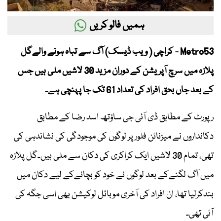
ہمیں فالو کریں
Metro53 - کراچی ( ویب ڈیسک) آگ سے تباہ ہونے والےگل
پلازہ میں سرچ آپریشن کے دوران مزید 30 لاشیں ملی ہیں جس
کے بعد جاں بحق افراد کی تعداد 61 تک جا پہنچی ہے۔
رپورٹ کے مطابق ڈی آئی جی ساؤتھ اسد رضا کے مطابق
دکانداروں نے میزنائن فلور پر لوگوں کی موجودگی کی نشاندہی کی
تھی، تمام 30 لاشیں ایک کراکری کی دکان سے ملی ہیں۔گل پلازہ
میں آگ لگنےکے بعد لوگوں نے خود کو بچانےکے لیے دکان میں
بندکرلیا تھا، ان افراد کی آخری موبائل لوکیشن بھی اسی جگہ کی
آئی تھی۔