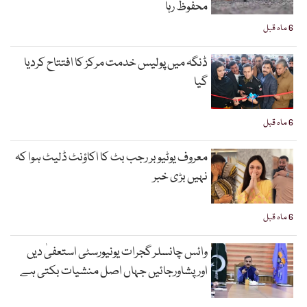
محفوظ رہا
6 ماہ قبل
ڈنگہ میں پولیس خدمت مرکز کا افتتاح کردیا
گیا
6 ماہ قبل
معروف یوٹیوبر رجب بٹ کا اکاؤنٹ ڈلیٹ ہوا کہ
نہیں بڑی خبر
6 ماہ قبل
وائس چانسلر گجرات یونیورسٹی استعفیٰ دیں
اورپشاورجائیں جہاں اصل منشیات بکتی ہے