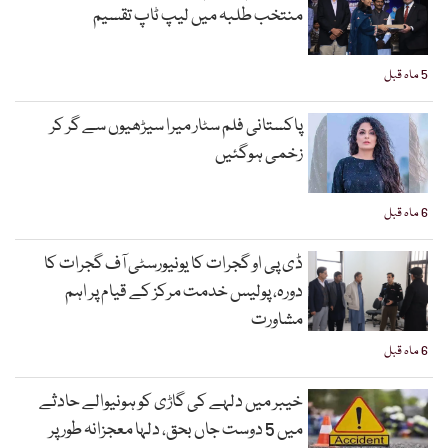
منتخب طلبہ میں لیپ ٹاپ تقسیم
5 ماہ قبل
پاکستانی فلم سٹار میرا سیڑھیوں سے گر کر
زخمی ہوگئیں
6 ماہ قبل
ڈی پی او گجرات کا یونیورسٹی آف گجرات کا
دورہ، پولیس خدمت مرکز کے قیام پر اہم
مشاورت
6 ماہ قبل
خیبر میں دلہے کی گاڑی کو ہونیوالے حادثے
میں 5 دوست جاں بحق، دلہا معجزانہ طور پر