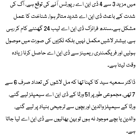
میں مزید 3 سے 4 ڈی این اے رپورٹس آنے کی توقع ہے، آگ کی
شدت کے باعث ڈی این اے شدید متاثر ہوا، شناخت کا عمل
مشکل ہے۔سندھ فرانزک ڈی این اے لیب 24 گھنٹے کام کر رہی
ہے، بیشتر لاشیں مکمل نہیں بلکہ ٹکڑوں کی صورت میں موصول
ہوئیں اور فریگمنٹری ریمینز سے ڈی این اے حاصل کرنا زیادہ
وقت لیتا ہے۔
ڈاکٹر سمعیہ سید کا کہنا تھا کہ مل لاشوں کی تعداد صرف 6 سے
7 تھی، مجموعی طور پر 51 ورثا کے ڈی این اے سیمپلز لیے گئے،
ورثا کے سیمپلز والدین اور بچوں سے ترجیحی بنیاد پر لیے گئے،
والدین یا بچے موجود نہ ہوں تو بہن بھائیوں سے ڈی این اے لیا جاتا
ہے۔