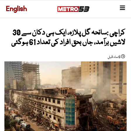
English
کراچی :سانحہ گل پلازہ، ایک ہی دکان سے 30
لاشیں برآمد، جاں بحق افراد کی تعداد 61 ہوگئی
6 ماہ قبل