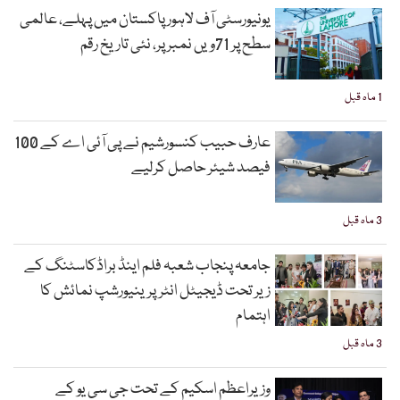
یونیورسٹی آف لاہور پاکستان میں پہلے، عالمی
سطح پر 71ویں نمبر پر، نئی تاریخ رقم
1 ماہ قبل
عارف حبیب کنسورشیم نے پی آئی اے کے 100
فیصد شیئر حاصل کرلیے
3 ماہ قبل
جامعہ پنجاب شعبہ فلم اینڈ براڈکاسٹنگ کے
زیر تحت ڈیجیٹل انٹرپرینیورشپ نمائش کا
اہتمام
3 ماہ قبل
وزیراعظم اسکیم کے تحت جی سی یو کے