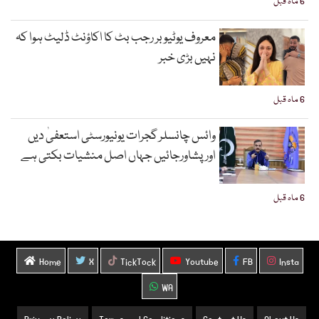
6 ماہ قبل
معروف یوٹیوبر رجب بٹ کا اکاؤنٹ ڈلیٹ ہوا کہ
نہیں بڑی خبر
6 ماہ قبل
وائس چانسلر گجرات یونیورسٹی استعفیٰ دیں
اورپشاورجائیں جہاں اصل منشیات بکتی ہے
6 ماہ قبل
Home
X
TickTock
Youtube
FB
Insta
WA