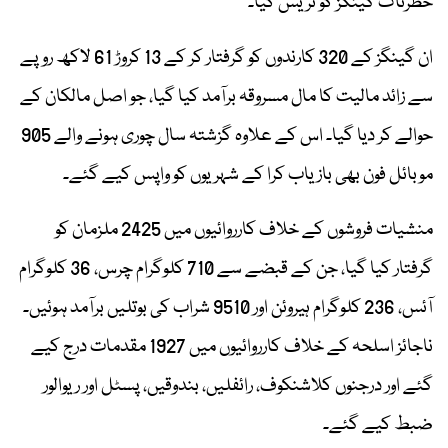
خطرناک گینگز کو ٹریس کیا۔
ان گینگز کے 320 کارندوں کو گرفتار کر کے 13 کروڑ 61 لاکھ روپے
سے زائد مالیت کا مال مسروقہ برآمد کیا گیا، جو اصل مالکان کے
حوالے کر دیا گیا۔ اس کے علاوہ گزشتہ سال چوری ہونے والے 905
موبائل فون بھی بازیاب کرا کے شہریوں کو واپس کیے گئے۔
منشیات فروشوں کے خلاف کارروائیوں میں 2425 ملزمان کو
گرفتار کیا گیا، جن کے قبضے سے 710 کلوگرام چرس، 36 کلوگرام
آئس، 236 کلوگرام ہیروئن اور 9510 شراب کی بوتلیں برآمد ہوئیں۔
ناجائز اسلحہ کے خلاف کارروائیوں میں 1927 مقدمات درج کیے
گئے اور درجنوں کلاشنکوف، رائفلیں، بندوقیں، پسٹل اور ریوالور
ضبط کیے گئے۔