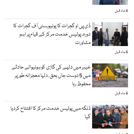
6 ماہ قبل
ڈی پی او گجرات کا یونیورسٹی آف گجرات کا
دورہ، پولیس خدمت مرکز کے قیام پر اہم
مشاورت
6 ماہ قبل
خیبر میں دلہے کی گاڑی کو ہونیوالے حادثے
میں 5 دوست جاں بحق، دلہا معجزانہ طور پر
محفوظ رہا
6 ماہ قبل
ڈنگہ میں پولیس خدمت مرکز کا افتتاح کردیا
گیا