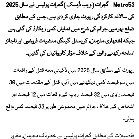
Metro53 - گجرات ( ویب ڈیسک )گجرات پولیس نے سال 2025
کی سالانہ کارکردگی رپورٹ جاری کر دی ہے، جس کے مطابق
ضلع بھر میں جرائم کی شرح میں نمایاں کمی ریکارڈ کی گئی ہے
جبکہ اشتہاری ملزمان، کریمنل گینگز، منشیات فروشوں اور ناجائز
اسلحہ رکھنے والوں کے خلاف مؤثر کارروائیاں کی گئیں۔
رپورٹ کے مطابق سال 2025 میں ڈکیتی معہ قتل کے واقعات
میں سو فیصد کمی دیکھنے میں آئی، قتل کے مقدمات میں 30
فیصد، رابری میں 32 فیصد، ریپ کے واقعات میں 12 فیصد اور
اشخاص کے خلاف جرائم میں مجموعی طور پر 33 فیصد کمی واقع
ہوئی۔
تفصیلات کے مطابق گجرات پولیس نے خطرناک مجرمان، مفرور