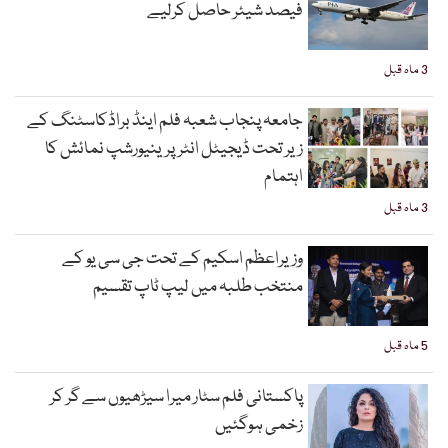
فیصد شیئر حاصل کرلیے
3 ماہ قبل
جامعہ پنجاب شعبہ فلم اینڈ براڈکاسٹنگ کے
زیر تحت ڈیجیٹل انٹرپرینیورشپ نمائش کا
اہتمام
3 ماہ قبل
وزیراعظم اسکیم کے تحت جی سی یو کے
منتخب طلبہ میں لیپ ٹاپ تقسیم
5 ماہ قبل
پاکستانی فلم سٹار میرا سیڑھیوں سے گر کر
زخمی ہوگئیں