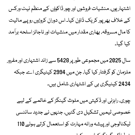
اشتہاریوں، منشیات فروشوں اور چور ڈاکوؤں کے منظم نیٹ ورکس
کے خلاف بھرپور کریک ڈاؤن کیا۔ اس دوران کروڑوں روپے مالیت
کا مال مسروقہ، بھاری مقدار میں منشیات اور ناجائز اسلحہ برآمد
کیا گیا۔
سال 2025 میں مجموعی طور پر 5428 سے زائد اشتہاری اور مفرور
ملزمان کو گرفتار کیا گیا، جن میں 2994 کیٹیگری اے جبکہ
2434 کیٹیگری بی کے اشتہاری شامل ہیں۔
چوری، راہزنی اور ڈکیتی میں ملوث گینگز کے خاتمے کے لیے
خصوصی ٹیمیں تشکیل دی گئیں، جنہوں نے جدید سائنسی
ٹیکنالوجی اور پیشہ ورانہ مہارت کو استعمال کرتے ہوئے 110