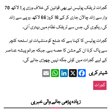
گجرات ٹریفک پولیس نے بھی قوانین کی خلاف ورزی پر 1 لاکھ 70
ہزار سے زائد چالان جاری کر کے 16 کروڑ 66 لاکھ روپے سے زائد
کی ریکوری کی، جس سے ٹریفک نظام میں بہتری آئی۔
گجرات پولیس کا کہنا ہے کہ ضلع کو منشیات اور اسلحہ کلچر
سے پاک کرنا ان کے مشن کا حصہ ہے، جبکہ جرائم پیشہ عناصر
کے لیے گجرات میں کوئی جگہ نہیں چھوڑی جائے گی۔
Email
WhatsApp
LinkedIn
Facebook
X
شیئر کریں
گجرات
زیادہ پڑھی جانے والی خبریں