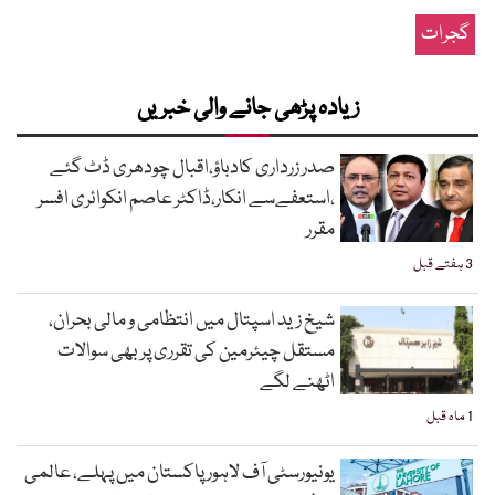
گجرات
زیادہ پڑھی جانے والی خبریں
صدر زرداری کادباؤ،اقبال چودھری ڈٹ گئے
،استعفےسے انکار،ڈاکٹر عاصم انکوائری افسر
مقرر
3 ہفتے قبل
شیخ زید اسپتال میں انتظامی و مالی بحران،
مستقل چیئرمین کی تقرری پر بھی سوالات
اٹھنے لگے
1 ماہ قبل
یونیورسٹی آف لاہور پاکستان میں پہلے، عالمی