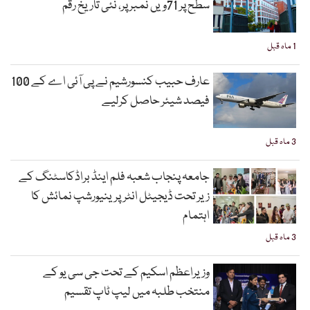
سطح پر 71ویں نمبر پر، نئی تاریخ رقم
1 ماہ قبل
عارف حبیب کنسورشیم نے پی آئی اے کے 100
فیصد شیئر حاصل کرلیے
3 ماہ قبل
جامعہ پنجاب شعبہ فلم اینڈ براڈکاسٹنگ کے
زیر تحت ڈیجیٹل انٹرپرینیورشپ نمائش کا
اہتمام
3 ماہ قبل
وزیراعظم اسکیم کے تحت جی سی یو کے
منتخب طلبہ میں لیپ ٹاپ تقسیم