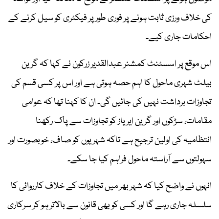
کی خلاف ورزی ثابت ہونے پر فوری طور پر فیکٹری کو سیل کرنے کے
احکامات جاری کیے۔
اس موقع پر اسسٹنٹ کمشنر عبدالقدیر زرکون نے کہا کہ گرین
بیلٹ شہری ماحول کا اہم حصہ ہوتی ہے اور اس پر کسی قسم کی
تجاوزات برداشت نہیں کی جائیں گی۔ ان کا کہنا تھا کہ عوامی
مقامات، سڑکوں اور گرین ایریاز کو تجاوزات سے پاک رکھنا
انتظامیہ کی اولین ترجیح ہے تاکہ شہریوں کو صاف، خوبصورت اور
سہولتوں سے آراستہ ماحول فراہم کیا جا سکے۔
انہوں نے واضح کیا کہ شہر بھر میں تجاوزات کے خلاف کارروائی کا
سلسلہ جاری رہے گا اور کسی کو بھی قانون سے بالاتر ہو کر سرکاری