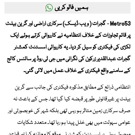
ہمیں فالو کریں
Metro53 - گجرات ( ویب ڈیسک) سرکاری اراضی اور گرین بیلٹ
پر قائم تجاوزات کے خلاف انتظامیہ نے کارروائی کرتے ہوئے ایک
لکڑی کی فیکٹری کو سیل کر دیا۔ یہ کارروائی اسسٹنٹ کمشنر
گجرات عبدالقدیر زرکون کی نگرانی میں جی ٹی روڈ پر سائنس کالج
کے سامنے واقع فیکٹری کے خلاف عمل میں لائی گئی۔
انتظامی ذرائع کے مطابق مذکورہ فیکٹری کی جانب سے گرین
بیلٹ پر غیرقانونی طور پر قبضہ کیا گیا تھا، جس کے باعث نہ
صرف سرکاری زمین متاثر ہو رہی تھی بلکہ شہر کی خوبصورتی اور
عوامی سہولت میں بھی خلل پیدا ہو رہا تھا۔ متعدد شکایات
موصول ہونے پر اسسٹنٹ کمشنر نے موقع کا معائنہ کیا اور قواعد