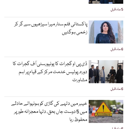
5 ماہ قبل
پاکستانی فلم سٹار میرا سیڑھیوں سے گر کر
زخمی ہوگئیں
6 ماہ قبل
ڈی پی او گجرات کا یونیورسٹی آف گجرات کا
دورہ، پولیس خدمت مرکز کے قیام پر اہم
مشاورت
6 ماہ قبل
خیبر میں دلہے کی گاڑی کو ہونیوالے حادثے
میں 5 دوست جاں بحق، دلہا معجزانہ طور پر
محفوظ رہا
6 ماہ قبل