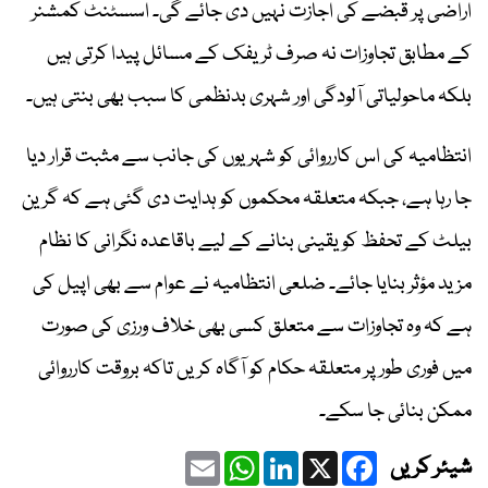
اراضی پر قبضے کی اجازت نہیں دی جائے گی۔ اسسٹنٹ کمشنر
کے مطابق تجاوزات نہ صرف ٹریفک کے مسائل پیدا کرتی ہیں
بلکہ ماحولیاتی آلودگی اور شہری بدنظمی کا سبب بھی بنتی ہیں۔
انتظامیہ کی اس کارروائی کو شہریوں کی جانب سے مثبت قرار دیا
جا رہا ہے، جبکہ متعلقہ محکموں کو ہدایت دی گئی ہے کہ گرین
بیلٹ کے تحفظ کو یقینی بنانے کے لیے باقاعدہ نگرانی کا نظام
مزید مؤثر بنایا جائے۔ ضلعی انتظامیہ نے عوام سے بھی اپیل کی
ہے کہ وہ تجاوزات سے متعلق کسی بھی خلاف ورزی کی صورت
میں فوری طور پر متعلقہ حکام کو آگاہ کریں تاکہ بروقت کارروائی
ممکن بنائی جا سکے۔
Email
WhatsApp
LinkedIn
Facebook
X
شیئر کریں