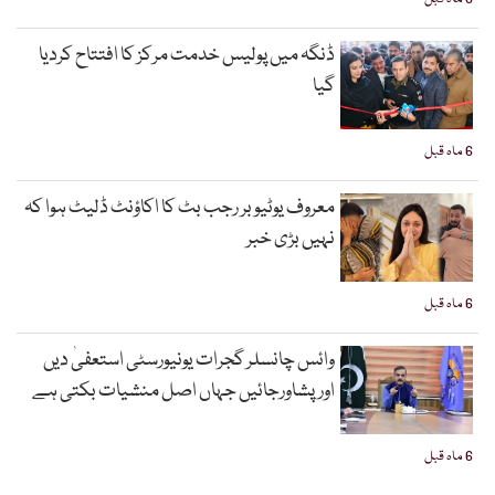
ڈنگہ میں پولیس خدمت مرکز کا افتتاح کردیا
گیا
6 ماہ قبل
معروف یوٹیوبر رجب بٹ کا اکاؤنٹ ڈلیٹ ہوا کہ
نہیں بڑی خبر
6 ماہ قبل
وائس چانسلر گجرات یونیورسٹی استعفیٰ دیں
اورپشاورجائیں جہاں اصل منشیات بکتی ہے
6 ماہ قبل