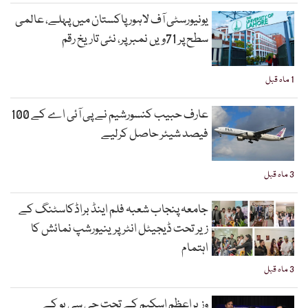
یونیورسٹی آف لاہور پاکستان میں پہلے، عالمی
سطح پر 71ویں نمبر پر، نئی تاریخ رقم
1 ماہ قبل
عارف حبیب کنسورشیم نے پی آئی اے کے 100
فیصد شیئر حاصل کرلیے
3 ماہ قبل
جامعہ پنجاب شعبہ فلم اینڈ براڈکاسٹنگ کے
زیر تحت ڈیجیٹل انٹرپرینیورشپ نمائش کا
اہتمام
3 ماہ قبل
وزیراعظم اسکیم کے تحت جی سی یو کے