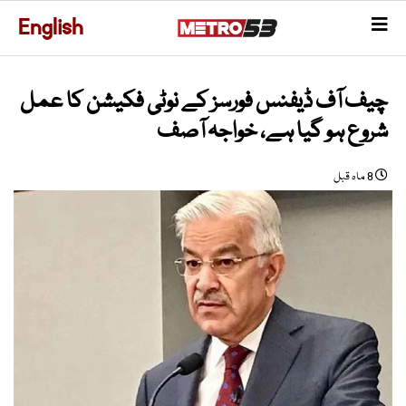
English
چیف آف ڈیفنس فورسز کے نوٹی فکیشن کا عمل
شروع ہو گیا ہے، خواجہ آصف
8 ماہ قبل