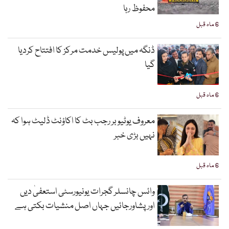
محفوظ رہا
6 ماہ قبل
ڈنگہ میں پولیس خدمت مرکز کا افتتاح کردیا
گیا
6 ماہ قبل
معروف یوٹیوبر رجب بٹ کا اکاؤنٹ ڈلیٹ ہوا کہ
نہیں بڑی خبر
6 ماہ قبل
وائس چانسلر گجرات یونیورسٹی استعفیٰ دیں
اورپشاورجائیں جہاں اصل منشیات بکتی ہے