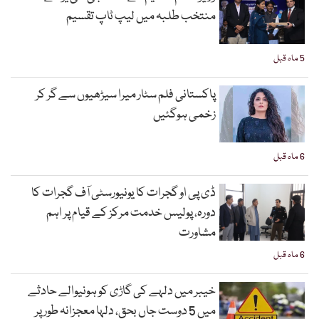
منتخب طلبہ میں لیپ ٹاپ تقسیم
5 ماہ قبل
پاکستانی فلم سٹار میرا سیڑھیوں سے گر کر
زخمی ہوگئیں
6 ماہ قبل
ڈی پی او گجرات کا یونیورسٹی آف گجرات کا
دورہ، پولیس خدمت مرکز کے قیام پر اہم
مشاورت
6 ماہ قبل
خیبر میں دلہے کی گاڑی کو ہونیوالے حادثے
میں 5 دوست جاں بحق، دلہا معجزانہ طور پر