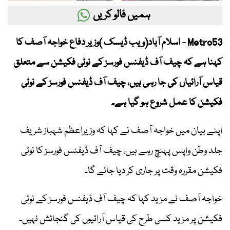
ہمیں فالو کریں
Metro53 - اسلام آباد(ویب ڈیسک )وزیر دفاع خواجہ آصف کا
کہنا ہے کہ چیف آف ڈیفنس فورسز کے نوٹی فکیشن سے متعلق
قیاس آرائیاں کی جا رہی ہیں، چیف آف ڈیفنس فورسز کے نوٹی
فکیشن کا عمل شروع ہو گیا ہے۔
اپنے بیان میں خواجہ آصف نے کہا کہ وزیراعظم شہباز شریف
جلد وطن واپس پہنچ رہے ہیں، چیف آف ڈیفنس فورسز کا نوٹی
فکیشن مقررہ وقت پر جاری کر دیا جائے گا۔
خواجہ آصف نے مزید کہا کہ چیف آف ڈیفنس فورسز کے نوٹی
فکیشن پر مزید کسی طرح کی قیاس آرائیوں کی گنجائش نہیں۔