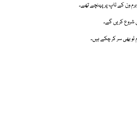
 شروع کریں گے۔
ٹو بھی سر کر چکے ہیں۔