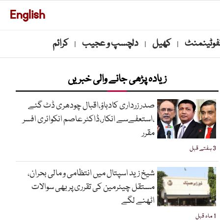
English
نفوٹینمنٹ
کھیل
دلچسپ و عجیب
کرائم
|
|
|
زیادہ پڑھی جانے والی خبریں
صدر زرداری کادباؤ،اقبال چودھری ڈٹ گئے
،استعفےسے انکار،ڈاکٹر عاصم انکوائری افسر
مقرر
3 ہفتے قبل
شیخ زید اسپتال میں انتظامی و مالی بحران،
مستقل چیئرمین کی تقرری پر بھی سوالات
اٹھنے لگے
1 ماہ قبل