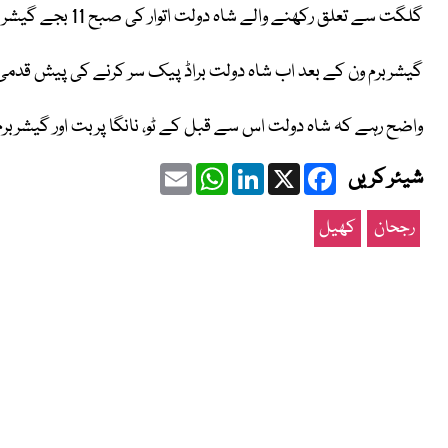
گلگت سے تعلق رکھنے والے شاہ دولت اتوار کی صبح 11 بجے گیشر برم ون کے ٹاپ پر پہنچے تھے۔
گیشربرم ون کے بعد اب شاہ دولت براڈ پیک سر کرنے کی پیش قدمی
واضح رہے کہ شاہ دولت اس سے قبل کے ٹو، نانگا پربت اور گیشربرم 
Email
WhatsApp
LinkedIn
Facebook
X
شیئر کریں
رجحان
کھیل