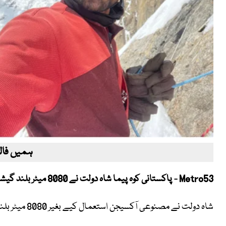
ہمیں فالو
Metro53 - پاکستانی کوہ پیما شاہ دولت نے 8080 میٹر بلند گیشربرم ون سر کرلی۔
شاہ دولت نے مصنوعی آکسیجن استعمال کیے بغیر 8080 میٹر بلند گیشربرم ون چوٹی کو سر کیا ہے۔