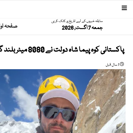
سابقہ خبروں کے لیے تاریخ پر کلک کریں
صفحہ او
جمعہ 7 اگست, 2026
پاکستانی کوہ پیما شاہ دولت نے 8080 میٹر بلند گیشربرم ون مصنوعی آکسیجن کے بغیر سر کرلی
1 سال قبل