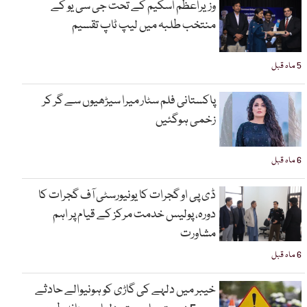
وزیراعظم اسکیم کے تحت جی سی یو کے
منتخب طلبہ میں لیپ ٹاپ تقسیم
5 ماہ قبل
پاکستانی فلم سٹار میرا سیڑھیوں سے گر کر
زخمی ہوگئیں
6 ماہ قبل
ڈی پی او گجرات کا یونیورسٹی آف گجرات کا
دورہ، پولیس خدمت مرکز کے قیام پر اہم
مشاورت
6 ماہ قبل
خیبر میں دلہے کی گاڑی کو ہونیوالے حادثے