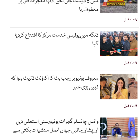
میں 5 دوست جاں بحق، دلہا معجزانہ طور پر
محفوظ رہا
6 ماہ قبل
ڈنگہ میں پولیس خدمت مرکز کا افتتاح کردیا
گیا
6 ماہ قبل
معروف یوٹیوبر رجب بٹ کا اکاؤنٹ ڈلیٹ ہوا کہ
نہیں بڑی خبر
6 ماہ قبل
وائس چانسلر گجرات یونیورسٹی استعفیٰ دیں
اورپشاورجائیں جہاں اصل منشیات بکتی ہے