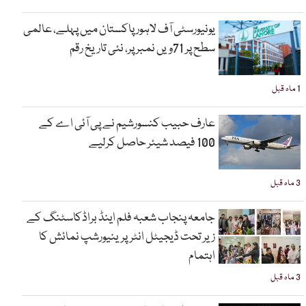
یونیورسٹی آف لاہور پاکستان میں پہلے، عالمی
سطح پر 71ویں نمبر پر، نئی تاریخ رقم
1 ماہ قبل
عارف حبیب کنسورشیم نے پی آئی اے کے
100 فیصد شیئر حاصل کرلیے
3 ماہ قبل
جامعہ پنجاب شعبہ فلم اینڈ براڈکاسٹنگ کے
زیر تحت ڈیجیٹل انٹرپرینیورشپ نمائش کا
اہتمام
3 ماہ قبل