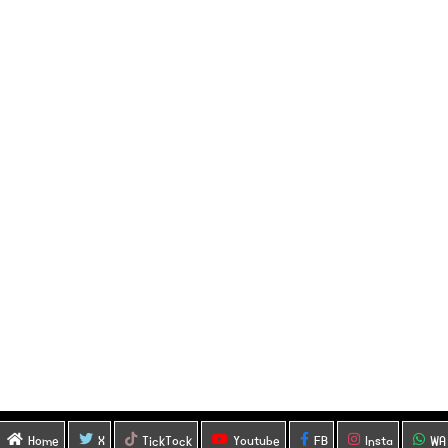
Home
X
TickTock
Youtube
FB
Insta
WA