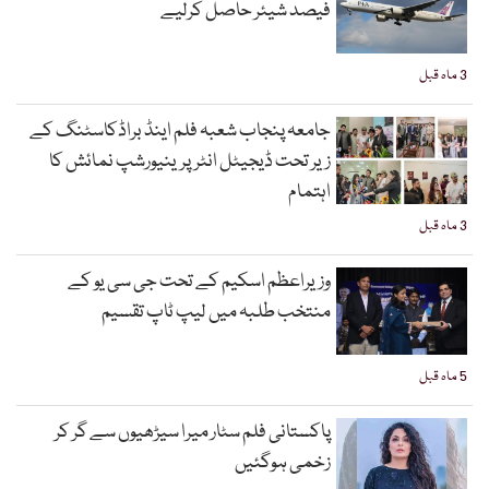
فیصد شیئر حاصل کرلیے
3 ماہ قبل
جامعہ پنجاب شعبہ فلم اینڈ براڈکاسٹنگ کے
زیر تحت ڈیجیٹل انٹرپرینیورشپ نمائش کا
اہتمام
3 ماہ قبل
وزیراعظم اسکیم کے تحت جی سی یو کے
منتخب طلبہ میں لیپ ٹاپ تقسیم
5 ماہ قبل
پاکستانی فلم سٹار میرا سیڑھیوں سے گر کر
زخمی ہوگئیں