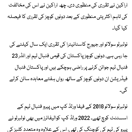
اراکین نے تقرری کی منظوری دی، چھ اراکین نے اس کی مخالفت
کی تاہم اکثریتی منظوری کے بعد دونوں کوچز کی تقرری کا فیصلہ
کیا گیا۔
نولبرٹو سولانو اور جیورج کاسٹانیئرا کی تقرری ایک سال کیلئے کی
جا رہی ہے، دونوں کوچز پاکستان کی قومی فٹبال ٹیم اور انڈر 23
فٹبال ٹیم جوائن کرنے پر راضی ہوچکے ہیں اور پاکستان فٹبال
فیڈریشن ان دونوں کوچز کے ساتھ رواں ہفتے معاہدہ سائن کرلے
گی۔
نولبرٹو سولانو 2018 کے فیفا ورلڈ کپ میں پیرو فٹبال ٹیم کے
اسسٹنٹ کوچ تھے۔ 2022 ورلڈ کپ کوالیفائرز میں بھی نولبرٹو نے
پیرو کی ٹیم کی کوچنگ کی تھی، اس کے علاوہ وہ متعدد کلبز کی