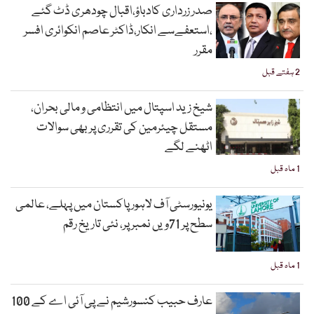
صدر زرداری کادباؤ،اقبال چودھری ڈٹ گئے
،استعفےسے انکار،ڈاکٹر عاصم انکوائری افسر
مقرر
2 ہفتے قبل
شیخ زید اسپتال میں انتظامی و مالی بحران،
مستقل چیئرمین کی تقرری پر بھی سوالات
اٹھنے لگے
1 ماہ قبل
یونیورسٹی آف لاہور پاکستان میں پہلے، عالمی
سطح پر 71ویں نمبر پر، نئی تاریخ رقم
1 ماہ قبل
عارف حبیب کنسورشیم نے پی آئی اے کے 100