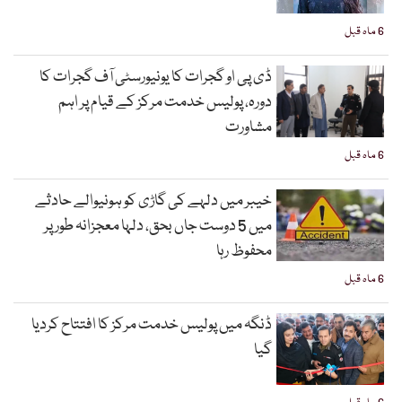
6 ماہ قبل
ڈی پی او گجرات کا یونیورسٹی آف گجرات کا
دورہ، پولیس خدمت مرکز کے قیام پر اہم
مشاورت
6 ماہ قبل
خیبر میں دلہے کی گاڑی کو ہونیوالے حادثے
میں 5 دوست جاں بحق، دلہا معجزانہ طور پر
محفوظ رہا
6 ماہ قبل
ڈنگہ میں پولیس خدمت مرکز کا افتتاح کردیا
گیا