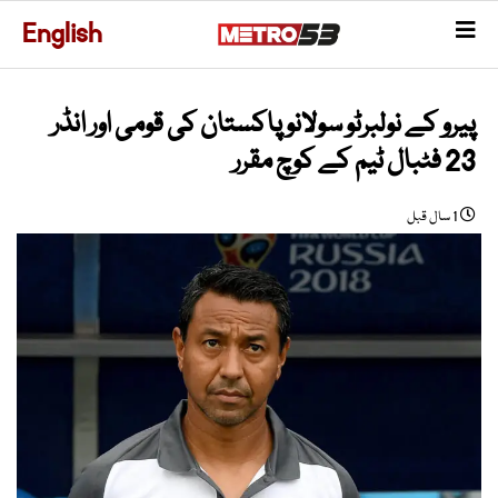
English
پیرو کے نولبرٹو سولانو پاکستان کی قومی اور انڈر
23 فٹبال ٹیم کے کوچ مقرر
1 سال قبل