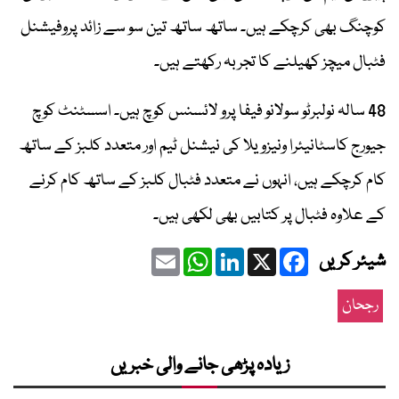
کوچنگ بھی کرچکے ہیں۔ ساتھ ساتھ تین سو سے زائد پروفیشنل
فٹبال میچز کھیلنے کا تجربہ رکھتے ہیں۔
48 سالہ نولبرٹو سولانو فیفا پرو لائسنس کوچ ہیں۔ اسسٹنٹ کوچ
جیورج کاسٹانیئرا ونیزویلا کی نیشنل ٹیم اور متعدد کلبز کے ساتھ
کام کرچکے ہیں، انہوں نے متعدد فٹبال کلبز کے ساتھ کام کرنے
کے علاوہ فٹبال پر کتابیں بھی لکھی ہیں۔
Email
WhatsApp
LinkedIn
Facebook
X
شیئر کریں
رجحان
زیادہ پڑھی جانے والی خبریں