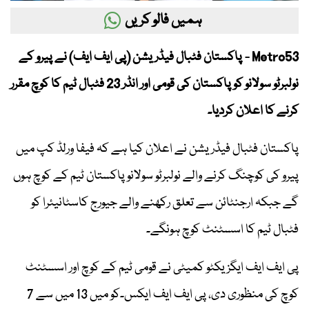
ہمیں فالو کریں
Metro53 - پاکستان فٹبال فیڈریشن (پی ایف ایف) نے پیرو کے
نولبرٹو سولانو کو پاکستان کی قومی اور انڈر 23 فٹبال ٹیم کا کوچ مقرر
کرنے کا اعلان کردیا۔
پاکستان فٹبال فیڈریشن نے اعلان کیا ہے کہ فیفا ورلڈ کپ میں
پیرو کی کوچنگ کرنے والے نولبرٹو سولانو پاکستان ٹیم کے کوچ ہوں
گے جبکہ ارجنٹائن سے تعلق رکھنے والے جیورج کاسٹانیئرا کو
فٹبال ٹیم کا اسسٹنٹ کوچ ہونگے۔
پی ایف ایف ایگزیکٹو کمیٹی نے قومی ٹیم کے کوچ اور اسسٹنٹ
کوچ کی منظوری دی، پی ایف ایف ایکس۔کو میں 13 میں سے 7