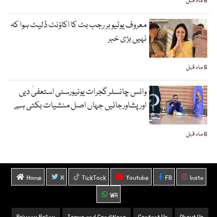
6 ماہ قبل
معروف یوٹیوبر رجب بٹ کا اکاؤنٹ ڈلیٹ ہوا کہ
نہیں بڑی خبر
6 ماہ قبل
وائس چانسلر گجرات یونیورسٹی استعفیٰ دیں
اورپشاورجائیں جہاں اصل منشیات بکتی ہے
6 ماہ قبل
Home
X
TickTock
Youtube
FB
Insta
WA