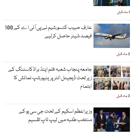
1 ماہ قبل
عارف حبیب کنسورشیم نے پی آئی اے کے 100
فیصد شیئر حاصل کرلیے
3 ماہ قبل
جامعہ پنجاب شعبہ فلم اینڈ براڈکاسٹنگ کے
زیر تحت ڈیجیٹل انٹرپرینیورشپ نمائش کا
اہتمام
3 ماہ قبل
وزیراعظم اسکیم کے تحت جی سی یو کے
منتخب طلبہ میں لیپ ٹاپ تقسیم