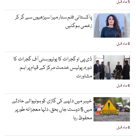
5 ماہ قبل
پاکستانی فلم سٹار میرا سیڑھیوں سے گر کر
زخمی ہوگئیں
6 ماہ قبل
ڈی پی او گجرات کا یونیورسٹی آف گجرات کا
دورہ، پولیس خدمت مرکز کے قیام پر اہم
مشاورت
6 ماہ قبل
خیبر میں دلہے کی گاڑی کو ہونیوالے حادثے
میں 5 دوست جاں بحق، دلہا معجزانہ طور پر
محفوظ رہا
6 ماہ قبل