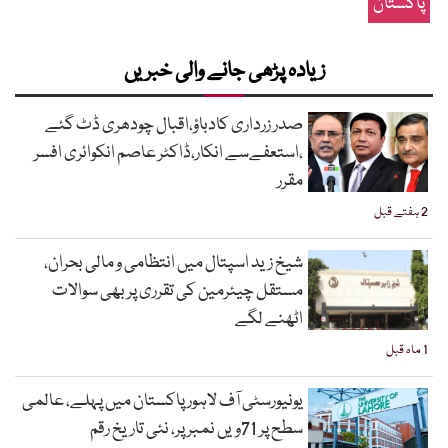
پاکستان
زیادہ پڑھی جانے والی خبریں
صدر زرداری کادباؤ،اقبال چودھری ڈٹ گئے
،استعفےسے انکار،ڈاکٹر عاصم انکوائری افسر
مقرر
2 ہفتے قبل
شیخ زید اسپتال میں انتظامی و مالی بحران،
مستقل چیئرمین کی تقرری پر بھی سوالات
اٹھنے لگے
1 ماہ قبل
یونیورسٹی آف لاہور پاکستان میں پہلے، عالمی
سطح پر 71ویں نمبر پر، نئی تاریخ رقم