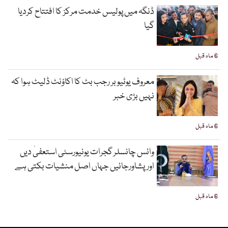
ڈنگہ میں پولیس خدمت مرکز کا افتتاح کردیا
گیا
6 ماہ قبل
معروف یوٹیوبر رجب بٹ کا اکاؤنٹ ڈلیٹ ہوا کہ
نہیں بڑی خبر
6 ماہ قبل
وائس چانسلر گجرات یونیورسٹی استعفیٰ دیں
اورپشاورجائیں جہاں اصل منشیات بکتی ہے
6 ماہ قبل