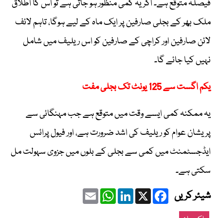
فیصلہ متوقع ہے۔ اگر یہ کمی منظور ہو جاتی ہے تو اس کا اطلاق
ملک بھر کے بجلی صارفین پر ایک ماہ کے لیے ہوگا، تاہم لائف
لائن صارفین اور کراچی کے صارفین کو اس ریلیف میں شامل
نہیں کیا جائے گا۔
یکم اگست سے 125 یونٹ تک بجلی مفت
یہ ممکنہ کمی ایسے وقت میں متوقع ہے جب مہنگائی سے
پریشان عوام کو ریلیف کی اشد ضرورت ہے، اور فیول پرائس
ایڈجسٹمنٹ میں کمی سے بجلی کے بلوں میں جزوی سہولت مل
سکتی ہے۔
Email
WhatsApp
LinkedIn
Facebook
X
شیئر کریں