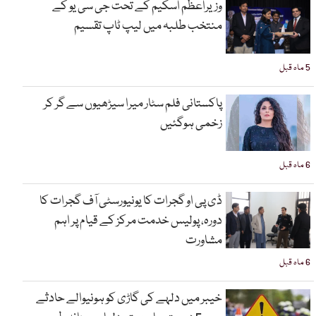
وزیراعظم اسکیم کے تحت جی سی یو کے
منتخب طلبہ میں لیپ ٹاپ تقسیم
5 ماہ قبل
پاکستانی فلم سٹار میرا سیڑھیوں سے گر کر
زخمی ہوگئیں
6 ماہ قبل
ڈی پی او گجرات کا یونیورسٹی آف گجرات کا
دورہ، پولیس خدمت مرکز کے قیام پر اہم
مشاورت
6 ماہ قبل
خیبر میں دلہے کی گاڑی کو ہونیوالے حادثے