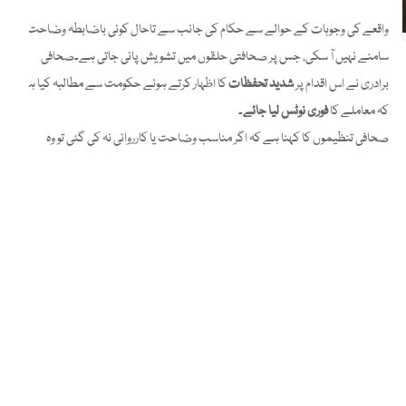
واقعے کی وجوہات کے حوالے سے حکام کی جانب سے تاحال کوئی باضابطہ وضاحت
سامنے نہیں آ سکی، جس پر صحافتی حلقوں میں تشویش پائی جاتی ہے۔صحافی
برادری نے اس اقدام پر
شدید تحفظات
کا اظہار کرتے ہوئے حکومت سے مطالبہ کیا ہے
کہ معاملے کا
فوری نوٹس لیا جائے
۔
صحافی تنظیموں کا کہنا ہے کہ اگر مناسب وضاحت یا کارروائی نہ کی گئی تو وہ
احتجاج کرنے کا حق محفوظ رکھتی ہیں
۔