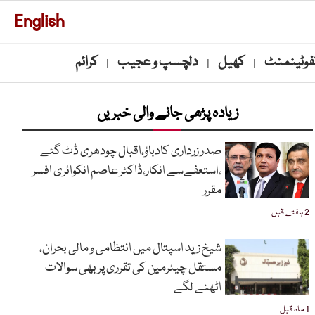
English
نفوٹینمنٹ
کھیل
دلچسپ و عجیب
کرائم
|
|
|
زیادہ پڑھی جانے والی خبریں
صدر زرداری کادباؤ،اقبال چودھری ڈٹ گئے
،استعفےسے انکار،ڈاکٹر عاصم انکوائری افسر
مقرر
2 ہفتے قبل
شیخ زید اسپتال میں انتظامی و مالی بحران،
مستقل چیئرمین کی تقرری پر بھی سوالات
اٹھنے لگے
1 ماہ قبل