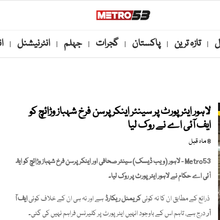
ل
تازہ ترین
پاکستان
گجرات
جہلم
انٹرنیشنل
ا
|
|
|
|
|
|
لاہور ایئرپورٹ پر سینئر اینکر پرسن فرخ شہباز وڑائچ کو
ایف آئی اے نے روک لیا
8 ماہ قبل
Metro53 - لاہور (ویب ڈیسک) سینئر صحافی اور اینکر پرسن فرخ شہباز وڑائچ کو ایف
آئی اے حکام نے لاہور ایئرپورٹ پر روک لیا۔
ذرائع کے مطابق ان کا نہ کوئی
کریمنل ریکارڈ
ہے اور نہ ہی ان کے خلاف کوئی
ایف آئی
آر
درج ہے، تاہم اس کے باوجود انہیں ایئرپورٹ پر کلیرنس فراہم نہیں کی گئی۔