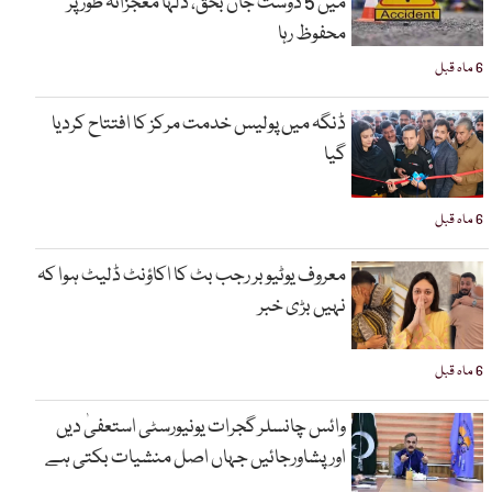
میں 5 دوست جاں بحق، دلہا معجزانہ طور پر
محفوظ رہا
6 ماہ قبل
ڈنگہ میں پولیس خدمت مرکز کا افتتاح کردیا
گیا
6 ماہ قبل
معروف یوٹیوبر رجب بٹ کا اکاؤنٹ ڈلیٹ ہوا کہ
نہیں بڑی خبر
6 ماہ قبل
وائس چانسلر گجرات یونیورسٹی استعفیٰ دیں
اورپشاورجائیں جہاں اصل منشیات بکتی ہے