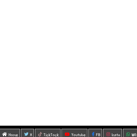
Home
X
TickTock
Youtube
FB
Insta
WA