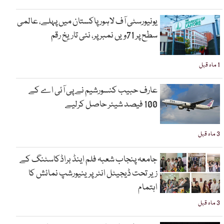
یونیورسٹی آف لاہور پاکستان میں پہلے، عالمی
سطح پر 71ویں نمبر پر، نئی تاریخ رقم
1 ماہ قبل
عارف حبیب کنسورشیم نے پی آئی اے کے
100 فیصد شیئر حاصل کرلیے
3 ماہ قبل
جامعہ پنجاب شعبہ فلم اینڈ براڈکاسٹنگ کے
زیر تحت ڈیجیٹل انٹرپرینیورشپ نمائش کا
اہتمام
3 ماہ قبل