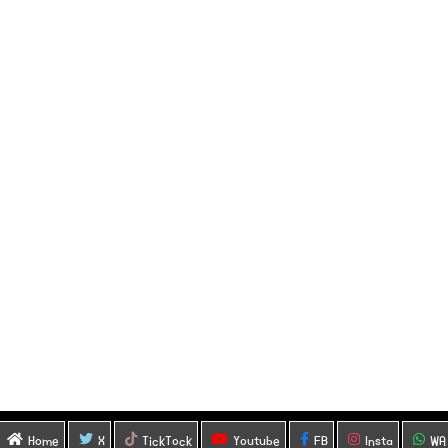
Home
X
TickTock
Youtube
FB
Insta
WA