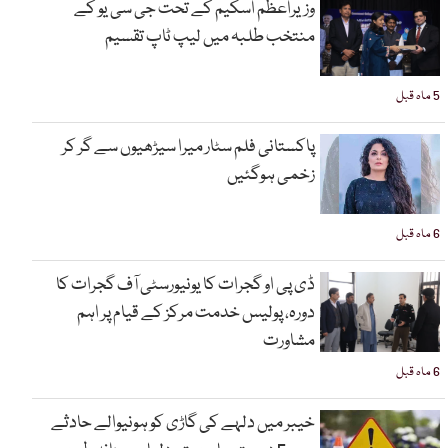
وزیراعظم اسکیم کے تحت جی سی یو کے
منتخب طلبہ میں لیپ ٹاپ تقسیم
5 ماہ قبل
پاکستانی فلم سٹار میرا سیڑھیوں سے گر کر
زخمی ہوگئیں
6 ماہ قبل
ڈی پی او گجرات کا یونیورسٹی آف گجرات کا
دورہ، پولیس خدمت مرکز کے قیام پر اہم
مشاورت
6 ماہ قبل
خیبر میں دلہے کی گاڑی کو ہونیوالے حادثے