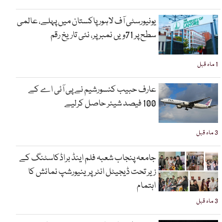
یونیورسٹی آف لاہور پاکستان میں پہلے، عالمی
سطح پر 71ویں نمبر پر، نئی تاریخ رقم
1 ماہ قبل
عارف حبیب کنسورشیم نے پی آئی اے کے
100 فیصد شیئر حاصل کرلیے
3 ماہ قبل
جامعہ پنجاب شعبہ فلم اینڈ براڈکاسٹنگ کے
زیر تحت ڈیجیٹل انٹرپرینیورشپ نمائش کا
اہتمام
3 ماہ قبل