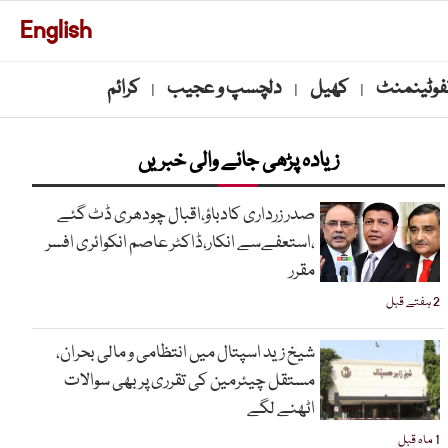
English
نفوٹینمنٹ
کھیل
دلچسپ و عجیب
کرائم
|
|
|
زیادہ پڑھی جانے والی خبریں
صدر زرداری کادباؤ،اقبال چودھری ڈٹ گئے
،استعفےسے انکار،ڈاکٹر عاصم انکوائری افسر
مقرر
2 ہفتے قبل
شیخ زید اسپتال میں انتظامی و مالی بحران،
مستقل چیئرمین کی تقرری پر بھی سوالات
اٹھنے لگے
1 ماہ قبل