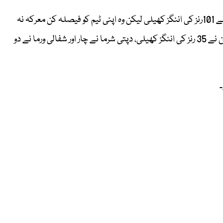
جواب میں جنوبی افریقا کی ٹیم 246رنز بناسکی، کپتان لورا وولوارٹ نے 101رنز کی اننگز کھیلی لیکن وہ اپنی ٹیم کو فیصلہ کن معرکہ نہ
جتواسکیں، اُنہوں نے گیارہ چوکے اور ایک چھکا لگایا۔اینیری ڈریکسن نے 35 رنز کی اننگز کھیلی، دپتی شرما نے چار اور شفالی ورما نے دو
۔