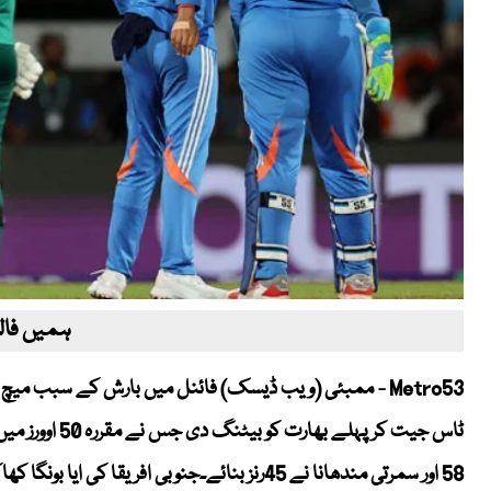
ہمیں فالو
Metro53 - ممبئی (ویب ڈیسک) فائنل میں بارش کے سبب میچ ت
58 اور سمرتی مندھانا نے 45رنز بنائے۔جنوبی افریقا کی ایا بونگا کھاکا نے تین وکٹیں حاصل کیں۔