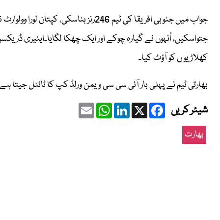
کھلاڑیو ں کو آؤٹ کیا۔
بھارتی ٹیم نے پہلی بار آئی سی سی ویمن ورلڈ کپ کا ٹائٹل جیتا ہے
Email
WhatsApp
LinkedIn
Facebook
X
شیئر کریں
بھارت