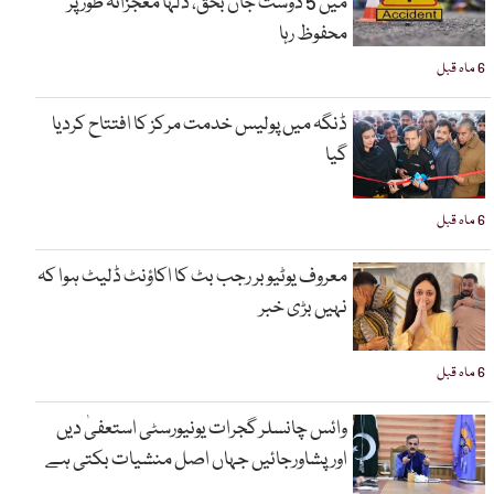
میں 5 دوست جاں بحق، دلہا معجزانہ طور پر
محفوظ رہا
6 ماہ قبل
ڈنگہ میں پولیس خدمت مرکز کا افتتاح کردیا
گیا
6 ماہ قبل
معروف یوٹیوبر رجب بٹ کا اکاؤنٹ ڈلیٹ ہوا کہ
نہیں بڑی خبر
6 ماہ قبل
وائس چانسلر گجرات یونیورسٹی استعفیٰ دیں
اورپشاورجائیں جہاں اصل منشیات بکتی ہے