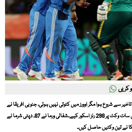
 کریں
اخیر سے شروع ہوا مگر اوورز میں کٹوتی نہیں ہوئی، جنوبی افریقا نے
ٹاس جیت کر پہلے بھارت کو بیٹنگ دی جس نے مقررہ 50 اوورز میں سات وکٹ پر 298 رنز اسکور کیے۔شفالی ورما نے 87، دپتی شرما نے