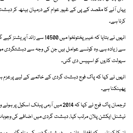
یہاں آنے کا مقصد کے پی کے غیور عوام کے درمیان بیٹھ کر د
کرنا ہے۔
سے زیادہ ہے، وہ کونسے عوامل ہیں جن کی وجہ سے دہشتگردی م
سہولت کاروں کو اسپیس دی گئی۔
انہوں نے کہا کہ پاک فوج دہشت گردی کے خاتمے کے لیے پرعزم ہے
پھینکنا ہے۔
ترجمان پاک فوج نے کہا کہ 2014 میں آرمی 
نیشنل ایکشن پلان مرتب کیا، دہشت گردی میں اضافے کی وجوہات ن
ان کا کہنا ہے کہ افغانستان میں دہشت گردوں کی پناہ گاہیں مو