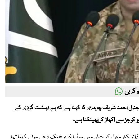
 کریں
یننٹ جنرل احمد شریف چوہدری کا کہنا ہے کہ ہم دہشت گردی کے
 کو جڑ سے اکھاڑ کر پھینکنا ہے۔
ریکٹر جنرل کا پشاور میں میڈیا کو بریفنگ دیتے ہوئے کہنا تھا