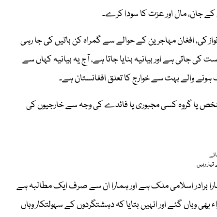
م کے جان، مال اور عزت کا سودا کرے۔
واز کی، افغان مہاجرین کے حوالے سے گمراہ کن باتیں کی جا رہی
کی جاتی ہے اور بیانیہ بنایا جاتا ہے، آج یہ بیانیہ کہاں سے
ک ہونے والے بہت سے خوارج کا تعلق افغانستان ہے۔
و شخص یا گروہ کسی مجبوری یا فائدے کی وجہ سے خارجیوں کی
ائے
یار رہیں
را برادر اسلامی ملک ہے اور ہمارا ان سے صرف ایک مطالبہ ہے
بھی وہاں گئے اور انہیں بتایا کہ دہشتگردوں کے سہولتکار وہاں