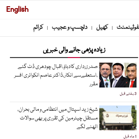
English
نفوٹینمنٹ
کھیل
دلچسپ و عجیب
کرائم
|
|
|
زیادہ پڑھی جانے والی خبریں
صدر زرداری کادباؤ،اقبال چودھری ڈٹ گئے
،استعفےسے انکار،ڈاکٹر عاصم انکوائری افسر
مقرر
3 ہفتے قبل
شیخ زید اسپتال میں انتظامی و مالی بحران،
مستقل چیئرمین کی تقرری پر بھی سوالات
اٹھنے لگے
1 ماہ قبل