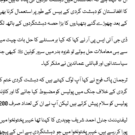
کا افغانستان کو دہشت گردی کے بیس کے طور پر استعمال کرنا بھ
کے بعد چھوڑےگئے ہتھیاروں کا بڑا حصہ دہشتگردوں کے ہاتھ لگا
ڈی جی آئی ایس پی آر نے کہا کہ کیا ہر مسئلے کا حل بات چیت میں 
سے ہی معاملات حل ہوتے تو غزوہ بدر میں سرور کونین ﷺ کبھی ج
سیاستدانوں اور قبائلی عمائدین نے ملکر کیا۔
گردی کے خلاف جنگ میں پولیس کو مضبوط کیا جائے گا اور کاؤنٹرر 
پولیس کو سلام پیش کرتے ہیں لیکن آپ نے ان کی تعداد صرف 3200 رکھی ہوئی ہے۔
لیفٹیننٹ جنرل احمد شریف چوہدری کا کہنا تھا خیبر پختونخوا می
پورا کر رہے ہیں، خیبر پختونخوا میں جو دہشتگردی ہے اس کے پیچھے