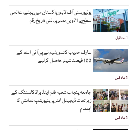
یونیورسٹی آف لاہور پاکستان میں پہلے، عالمی
سطح پر 71ویں نمبر پر، نئی تاریخ رقم
1 ماہ قبل
عارف حبیب کنسورشیم نے پی آئی اے کے
100 فیصد شیئر حاصل کرلیے
3 ماہ قبل
جامعہ پنجاب شعبہ فلم اینڈ براڈکاسٹنگ کے
زیر تحت ڈیجیٹل انٹرپرینیورشپ نمائش کا
اہتمام
3 ماہ قبل