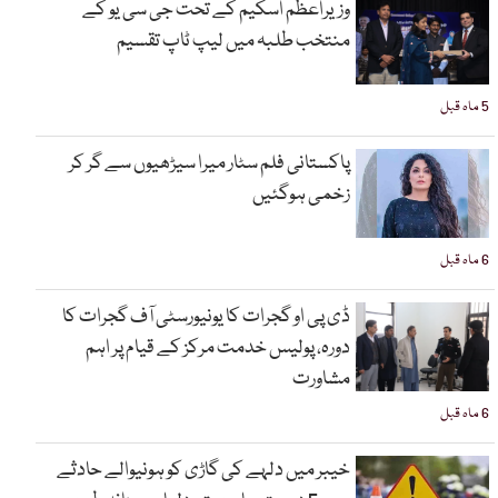
وزیراعظم اسکیم کے تحت جی سی یو کے
منتخب طلبہ میں لیپ ٹاپ تقسیم
5 ماہ قبل
پاکستانی فلم سٹار میرا سیڑھیوں سے گر کر
زخمی ہوگئیں
6 ماہ قبل
ڈی پی او گجرات کا یونیورسٹی آف گجرات کا
دورہ، پولیس خدمت مرکز کے قیام پر اہم
مشاورت
6 ماہ قبل
خیبر میں دلہے کی گاڑی کو ہونیوالے حادثے