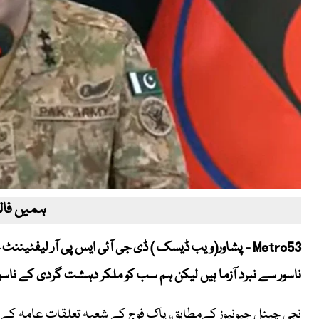
ہمیں فالو
Metro53 - پشاور(ویب ڈیسک ) ڈی جی آئی ایس پی آر لیفٹ
ناسور سے نبرد آزما ہیں لیکن ہم سب کو ملکر دہشت گردی کے ناسور
نجی چینل جیونیوز کےمطابق، پاک فوج کے شعبہ تعلقات عامہ کے ڈائ