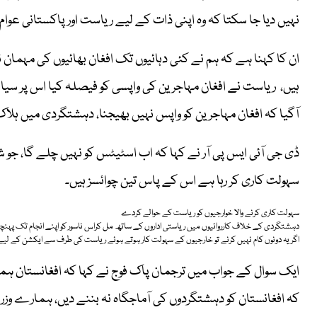
نہیں دیا جا سکتا کہ وہ اپنی ذات کے لیے ریاست اور پاکستانی عوا
ان کا کہنا ہے کہ ہم نے کئی دہائیوں تک افغان بھائیوں کی مہمان ن
ہیں، ریاست نے افغان مہاجرین کی واپسی کو فیصلہ کیا اس پر سیاست 
آگیا کہ افغان مہاجرین کو واپس نہیں بھیجنا، دہشتگردی میں ہلا
ڈی جی آئی ایس پی آر نے کہا کہ اب اسٹیٹس کو نہیں چلے گا، ج
سہولت کاری کر رہا ہے اس کے پاس تین چوائسز ہیں۔
سہولت کاری کرنے والا خوارجیوں کو ریاست کے حوالے کردے
دہشتگردی کے خلاف کارروائیوں میں ریاستی اداروں کے ساتھ مل کراس ناسور کو اپنے انجام تک پہنچ
اگریہ دونوں کام نہیں کرنے تو خارجیوں کے سہولت کار ہوتے ہوئے ریاست کی طرف سے ایکشن کے لیے ت
ایک سوال کے جواب میں ترجمان پاک فوج نے کہا کہ افغانستان ہما
کہ افغانستان کو دہشتگردوں کی آماجگاہ نہ بننے دیں، ہمارے وزراء 