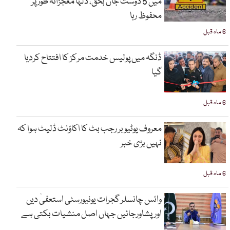
میں 5 دوست جاں بحق، دلہا معجزانہ طور پر
محفوظ رہا
6 ماہ قبل
ڈنگہ میں پولیس خدمت مرکز کا افتتاح کردیا
گیا
6 ماہ قبل
معروف یوٹیوبر رجب بٹ کا اکاؤنٹ ڈلیٹ ہوا کہ
نہیں بڑی خبر
6 ماہ قبل
وائس چانسلر گجرات یونیورسٹی استعفیٰ دیں
اورپشاورجائیں جہاں اصل منشیات بکتی ہے