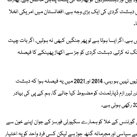
ی دہشت گردی کی ایک بڑی وجہ ہے، افغانستان میں امریکی انخلا
۔
ہے، اگر ایسا ہوتا ہے تو پھر جنگیں کبھی نہ ہوتیں، اگر بات چیت
نگ نہ کرتے، دہشت گردی کو جڑ سے اکھاڑ پھینکے کا فیصلہ
ترجمان پاک فوج نے کہا آپ لوگ کہتے ہیں کہ دہشت گردی ختم کیوں نہیں ہو رہی، 2014 اور 2021 میں یہ فیصلہ ہوا کہ دہشت
ٹیرر ازم ڈپارٹمنٹ کو مضبوط کیا جائے گا، ہم کے پی کی بہادر
ں گورننس کے خلا کو ہمارے سکیورٹی فورسز کے جوان اپنے خون سے
 سیاسی اور مجرمانہ گٹھ جوڑ ہے لیکن کسی فرد واحد کو یہ اختیار