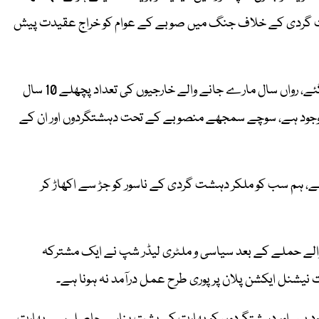
ہشت گردی کے خلاف جنگ میں صوبے کے عوام کو خراج عقیدت پیش
انہوں نے بتایا کہ خیبرپختونخوا میں 14500 سے زائد آپریشنز کیے گئے، رواں سال مارے جانے والے خارجیوں کی تعداد پچھلے 10 سال
وجود ہے، سوچے سمجھے منصوبے کے تحت دہشتگردوں اور ان کے
، ہم سب کو ملکر دہشت گردی کے ناسور کو جڑ سے اکھاڑ کر
پبلک اسکول پر ہونے والے حملے کے بعد سیاسی و ملٹری لیڈر شپ نے ایک مشترکہ
یشنل ایکشن پلان پر پوری طرح عمل درآمد نہ ہونا ہے۔
جود ہیں اور دہشتگردوں کو بھارت کی پشت پناہی حاصل ہے، بھارت