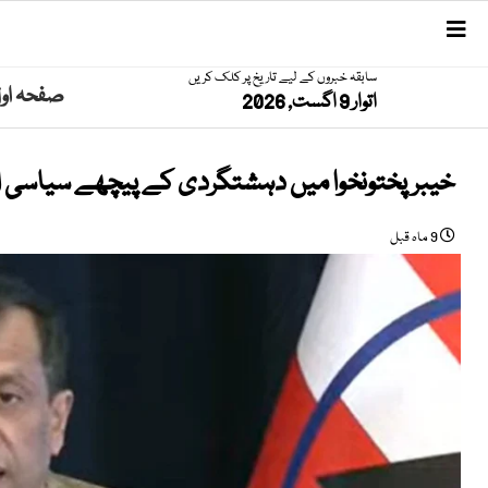
سابقہ خبروں کے لیے تاریخ پر کلک کریں
صفحہ او
اتوار 9 اگست, 2026
خیبرپختونخوا میں دہشتگردی کے پیچھے سیاسی اور 
9 ماہ قبل