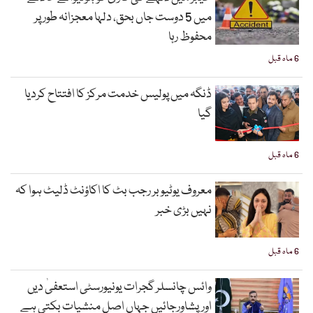
میں 5 دوست جاں بحق، دلہا معجزانہ طور پر
محفوظ رہا
6 ماہ قبل
ڈنگہ میں پولیس خدمت مرکز کا افتتاح کردیا
گیا
6 ماہ قبل
معروف یوٹیوبر رجب بٹ کا اکاؤنٹ ڈلیٹ ہوا کہ
نہیں بڑی خبر
6 ماہ قبل
وائس چانسلر گجرات یونیورسٹی استعفیٰ دیں
اورپشاورجائیں جہاں اصل منشیات بکتی ہے