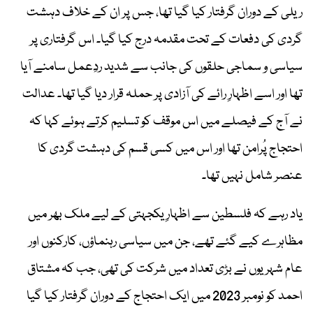
ریلی کے دوران گرفتار کیا گیا تھا، جس پر ان کے خلاف دہشت
گردی کی دفعات کے تحت مقدمہ درج کیا گیا۔ اس گرفتاری پر
سیاسی و سماجی حلقوں کی جانب سے شدید ردِعمل سامنے آیا
تھا اور اسے اظہارِ رائے کی آزادی پر حملہ قرار دیا گیا تھا۔ عدالت
نے آج کے فیصلے میں اس موقف کو تسلیم کرتے ہوئے کہا کہ
احتجاج پُرامن تھا اور اس میں کسی قسم کی دہشت گردی کا
عنصر شامل نہیں تھا۔
یاد رہے کہ فلسطین سے اظہارِ یکجہتی کے لیے ملک بھر میں
مظاہرے کیے گئے تھے، جن میں سیاسی رہنماؤں، کارکنوں اور
عام شہریوں نے بڑی تعداد میں شرکت کی تھی، جب کہ مشتاق
احمد کو نومبر 2023 میں ایک احتجاج کے دوران گرفتار کیا گیا