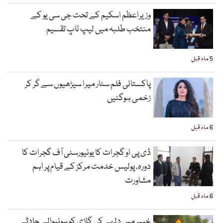
وزیراعظم اسکیم کے تحت جی سی یو کے
منتخب طلبہ میں لیپ ٹاپ تقسیم
5 ماہ قبل
پاکستانی فلم سٹار میرا سیڑھیوں سے گر کر
زخمی ہوگئیں
6 ماہ قبل
ڈی پی او گجرات کا یونیورسٹی آف گجرات کا
دورہ، پولیس خدمت مرکز کے قیام پر اہم
مشاورت
6 ماہ قبل
خیبر میں دلہے کی گاڑی کو ہونیوالے حادثے