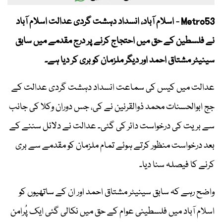
Metro53 - اسلام آباد، انسداد دہشت گردی عدالت اسلام آباد
نے فلسطین کے حق میں احتجاج کرنے پر درج مقدمے میں سابق
سینیٹر مشتاق احمد اور دیگر ملزمان کو بری کر دیا ہے۔
عدالت میں کیس کی سماعت انسداد دہشت گردی عدالت کے
جج ابوالحسنات محمد ذوالقرنین نے کی، جس دوران وکلا کی جانب
سے بریت کی درخواست دائر کی گئی۔ عدالت نے دلائل سننے کے
بعد درخواست منظور کرتے ہوئے تمام ملزمان کو مقدمے سے بری
کرنے کا فیصلہ سنا دیا۔
واضح رہے کہ سابق سینیٹر مشتاق احمد اور ان کے ساتھیوں کو
اسلام آباد میں فلسطینی عوام کے حق میں نکالی گئی ایک پُرامن