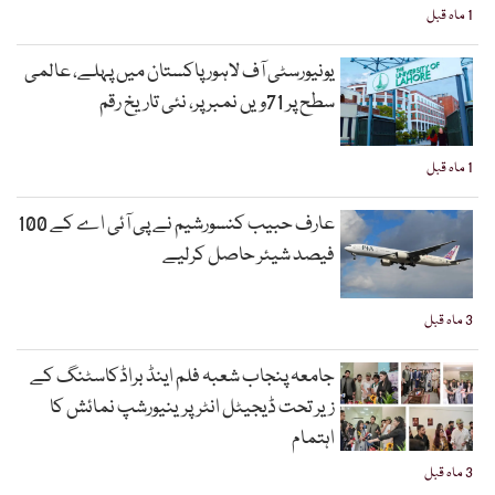
1 ماہ قبل
یونیورسٹی آف لاہور پاکستان میں پہلے، عالمی
سطح پر 71ویں نمبر پر، نئی تاریخ رقم
1 ماہ قبل
عارف حبیب کنسورشیم نے پی آئی اے کے 100
فیصد شیئر حاصل کرلیے
3 ماہ قبل
جامعہ پنجاب شعبہ فلم اینڈ براڈکاسٹنگ کے
زیر تحت ڈیجیٹل انٹرپرینیورشپ نمائش کا
اہتمام
3 ماہ قبل