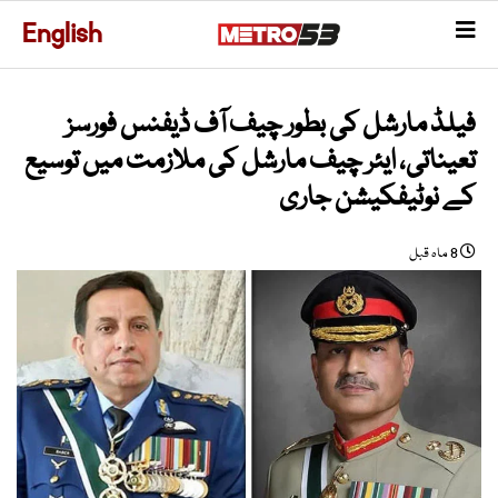
English
فیلڈ مارشل کی بطور چیف آف ڈیفنس فورسز
تعیناتی، ایئر چیف مارشل کی ملازمت میں توسیع
کے نوٹیفکیشن جاری
8 ماہ قبل