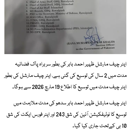
ایئر چیف مارشل ظہیر احمد بابر کی بطور سربراہ پاک فضائیہ
مدت میں 2 سال کی توسیع کی گئی ہے، ایئر چیف مارشل کی بطور
ایئر چیف مدت میں توسیع کا اطلاع 19 مارچ 2026 سے ہوگا۔
ایئر چیف مارشل ظہیر احمد بابر سدھو کی مدت ملازمت میں
توسیع کا نوٹیفکیشن آئین کی شق 243 اور ایئر فورس ایکٹ کی شق
10 بی کےتحت جاری کیا گیا۔