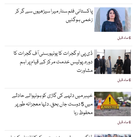
پاکستانی فلم سٹار میرا سیڑھیوں سے گر کر
زخمی ہوگئیں
6 ماہ قبل
ڈی پی او گجرات کا یونیورسٹی آف گجرات کا
دورہ، پولیس خدمت مرکز کے قیام پر اہم
مشاورت
6 ماہ قبل
خیبر میں دلہے کی گاڑی کو ہونیوالے حادثے
میں 5 دوست جاں بحق، دلہا معجزانہ طور پر
محفوظ رہا
6 ماہ قبل