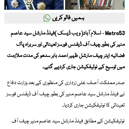
ہمیں فالو کریں
Metro53 - اسلام آباد( ویب ڈیسک )فیلڈ مارشل سید عاصم
منیر کی بطور چیف آف ڈیفنس فورسز تعیناتی اور سربراہ پاک
فضائیہ ایئر چیف مارشل ظہیر احمد بابر سدھو کی مدت ملازمت
میں توسیع کے نوٹیفکیشن جاری کردیے گئے۔
صدر مملکت آصف علی زرداری کی منظوری کے بعد وزارت دفاع
نے فیلڈ مارشل سید عاصم منیر کی بطور چیف آف ڈیفنس فورسز
تعیناتی کا نوٹیفکیشن جاری کردیا۔
نوٹیفکیشن کے مطابق فیلڈ مارشل سید عاصم منیر چیف آف