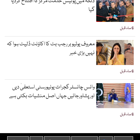
ڈنگہ میں پولیس خدمت مرکز کا افتتاح کردیا
گیا
6 ماہ قبل
معروف یوٹیوبر رجب بٹ کا اکاؤنٹ ڈلیٹ ہوا کہ
نہیں بڑی خبر
6 ماہ قبل
وائس چانسلر گجرات یونیورسٹی استعفیٰ دیں
اورپشاورجائیں جہاں اصل منشیات بکتی ہے
6 ماہ قبل