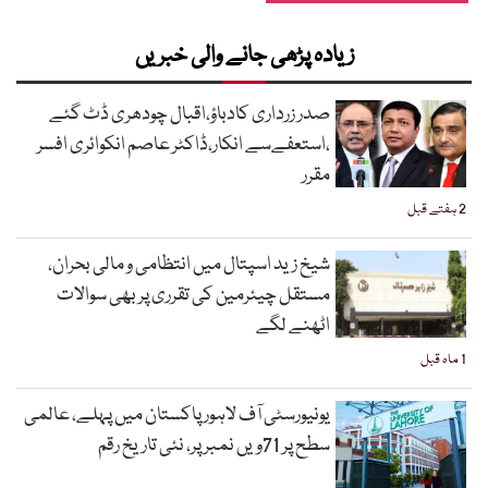
زیادہ پڑھی جانے والی خبریں
صدر زرداری کادباؤ،اقبال چودھری ڈٹ گئے
،استعفےسے انکار،ڈاکٹر عاصم انکوائری افسر
مقرر
2 ہفتے قبل
شیخ زید اسپتال میں انتظامی و مالی بحران،
مستقل چیئرمین کی تقرری پر بھی سوالات
اٹھنے لگے
1 ماہ قبل
یونیورسٹی آف لاہور پاکستان میں پہلے، عالمی
سطح پر 71ویں نمبر پر، نئی تاریخ رقم