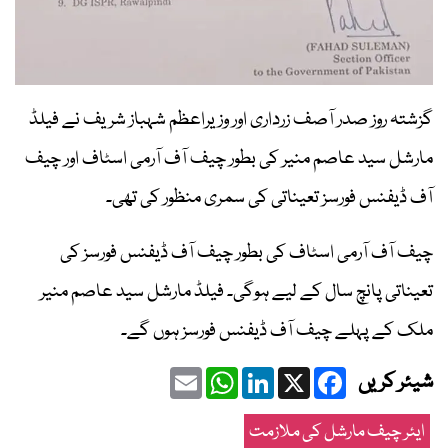
گزشتہ روز صدر آصف زرداری اور وزیراعظم شہباز شریف نے فیلڈ
مارشل سید عاصم منیر کی بطور چیف آف آرمی اسٹاف اور چیف
آف ڈیفنس فورسز تعیناتی کی سمری منظور کی تھی۔
چیف آف آرمی اسٹاف کی بطور چیف آف ڈیفنس فورسز کی
تعیناتی پانچ سال کے لیے ہوگی۔ فیلڈ مارشل سید عاصم منیر
ملک کے پہلے چیف آف ڈیفنس فورسز ہوں گے۔
Email
WhatsApp
LinkedIn
Facebook
X
شیئر کریں
ایئر چیف مارشل کی ملازمت