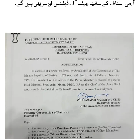
آرمی اسٹاف کے ساتھ چیف آف ڈیفنس فورسز بھی ہوں گے۔