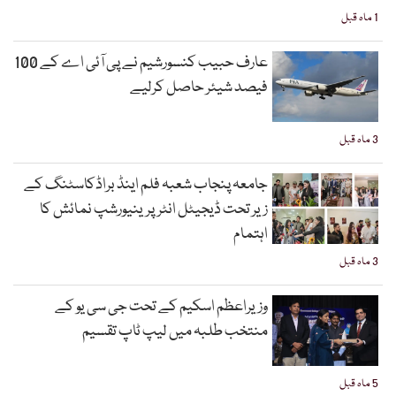
1 ماہ قبل
عارف حبیب کنسورشیم نے پی آئی اے کے 100
فیصد شیئر حاصل کرلیے
3 ماہ قبل
جامعہ پنجاب شعبہ فلم اینڈ براڈکاسٹنگ کے
زیر تحت ڈیجیٹل انٹرپرینیورشپ نمائش کا
اہتمام
3 ماہ قبل
وزیراعظم اسکیم کے تحت جی سی یو کے
منتخب طلبہ میں لیپ ٹاپ تقسیم
5 ماہ قبل