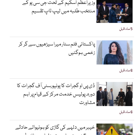
وزیراعظم اسکیم کے تحت جی سی یو کے
منتخب طلبہ میں لیپ ٹاپ تقسیم
5 ماہ قبل
پاکستانی فلم سٹار میرا سیڑھیوں سے گر کر
زخمی ہوگئیں
6 ماہ قبل
ڈی پی او گجرات کا یونیورسٹی آف گجرات کا
دورہ، پولیس خدمت مرکز کے قیام پر اہم
مشاورت
6 ماہ قبل
خیبر میں دلہے کی گاڑی کو ہونیوالے حادثے