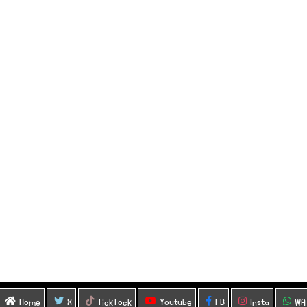
Home
X
TickTock
Youtube
FB
Insta
WA