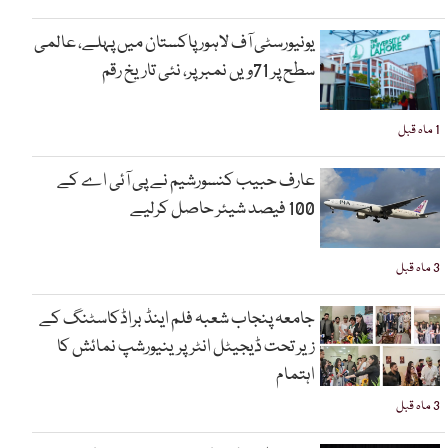
یونیورسٹی آف لاہور پاکستان میں پہلے، عالمی
سطح پر 71ویں نمبر پر، نئی تاریخ رقم
1 ماہ قبل
عارف حبیب کنسورشیم نے پی آئی اے کے
100 فیصد شیئر حاصل کرلیے
3 ماہ قبل
جامعہ پنجاب شعبہ فلم اینڈ براڈکاسٹنگ کے
زیر تحت ڈیجیٹل انٹرپرینیورشپ نمائش کا
اہتمام
3 ماہ قبل