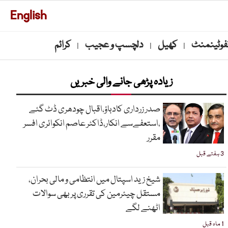
English
نفوٹینمنٹ
کھیل
دلچسپ و عجیب
کرائم
|
|
|
زیادہ پڑھی جانے والی خبریں
صدر زرداری کادباؤ،اقبال چودھری ڈٹ گئے
،استعفےسے انکار،ڈاکٹر عاصم انکوائری افسر
مقرر
3 ہفتے قبل
شیخ زید اسپتال میں انتظامی و مالی بحران،
مستقل چیئرمین کی تقرری پر بھی سوالات
اٹھنے لگے
1 ماہ قبل