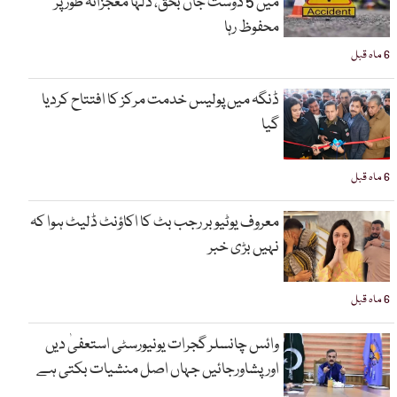
میں 5 دوست جاں بحق، دلہا معجزانہ طور پر
محفوظ رہا
6 ماہ قبل
ڈنگہ میں پولیس خدمت مرکز کا افتتاح کردیا
گیا
6 ماہ قبل
معروف یوٹیوبر رجب بٹ کا اکاؤنٹ ڈلیٹ ہوا کہ
نہیں بڑی خبر
6 ماہ قبل
وائس چانسلر گجرات یونیورسٹی استعفیٰ دیں
اورپشاورجائیں جہاں اصل منشیات بکتی ہے