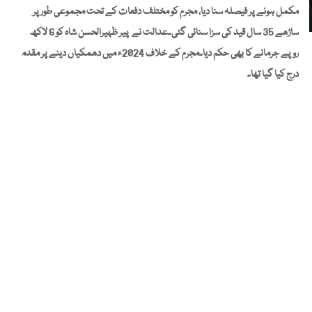
مکمل ہونے پر فیصلہ سنا دیا، مجرم کو مختلف دفعات کے تحت مجموعی طور پر
ساڑھے 35 سال قید کی سزا سنائی گئی۔عدالت نے پیر ظہیرالحسن شاہ کو 6 لاکھ
روپے جرمانے کا بھی حکم دیا۔مجرم کے خلاف 2024ء میں دھمکیاں دینے پر مقدمہ
درج کیا گیا تھا۔