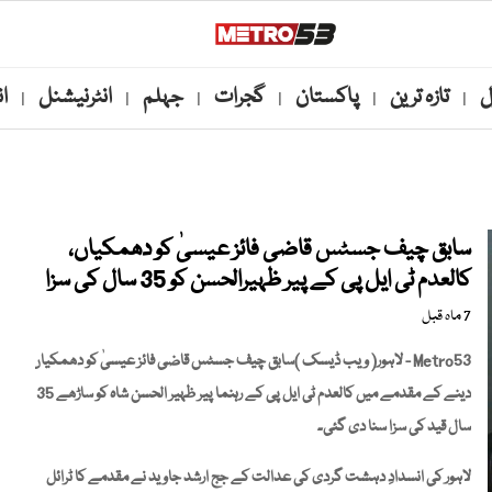
ل
تازہ ترین
پاکستان
گجرات
جہلم
انٹرنیشنل
ا
|
|
|
|
|
|
سابق چیف جسٹس قاضی فائز عیسیٰ کو دھمکیاں،
کالعدم ٹی ایل پی کے پیر ظہیرالحسن کو 35 سال کی سزا
7 ماہ قبل
Metro53 - لاہور( ویب ڈیسک )سابق چیف جسٹس قاضی فائز عیسیٰ کو دھمکیاں
دینے کے مقدمے میں کالعدم ٹی ایل پی کے رہنما پیر ظہیر الحسن شاہ کو ساڑھے 35
سال قید کی سزا سنا دی گئی۔
لاہور کی انسدادِ دہشت گردی کی عدالت کے جج ارشد جاوید نے مقدمے کا ٹرائل