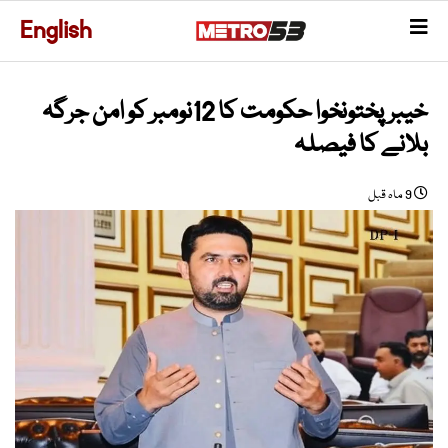
English
خیبرپختونخوا حکومت کا 12نومبر کو امن جرگہ
بلانے کا فیصلہ
9 ماہ قبل