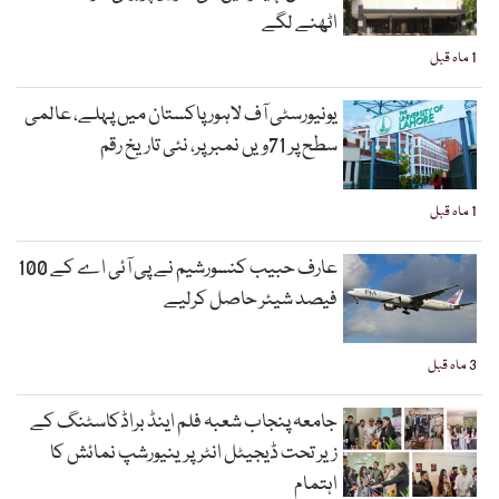
اٹھنے لگے
1 ماہ قبل
یونیورسٹی آف لاہور پاکستان میں پہلے، عالمی
سطح پر 71ویں نمبر پر، نئی تاریخ رقم
1 ماہ قبل
عارف حبیب کنسورشیم نے پی آئی اے کے 100
فیصد شیئر حاصل کرلیے
3 ماہ قبل
جامعہ پنجاب شعبہ فلم اینڈ براڈکاسٹنگ کے
زیر تحت ڈیجیٹل انٹرپرینیورشپ نمائش کا
اہتمام