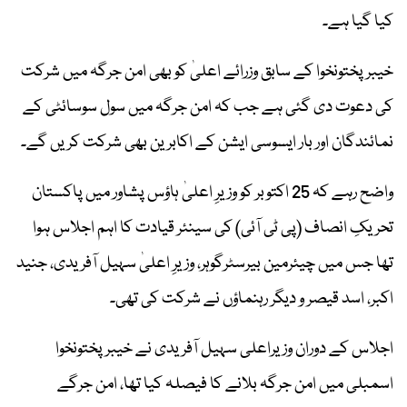
کیا گیا ہے۔
خیبرپختونخوا کے سابق وزرائے اعلیٰ کو بھی امن جرگہ میں شرکت
کی دعوت دی گئی ہے جب کہ امن جرگہ میں سول سوسائٹی کے
نمائندگان اور بار ایسوسی ایشن کے اکابرین بھی شرکت کریں گے۔
واضح رہے کہ 25 اکتوبر کو وزیرِ اعلیٰ ہاؤس پشاور میں پاکستان
تحریکِ انصاف (پی ٹی آئی) کی سینئر قیادت کا اہم اجلاس ہوا
تھا جس میں چیئرمین بیرسٹرگوہر، وزیرِ اعلیٰ سہیل آفریدی، جنید
اکبر، اسد قیصر و دیگر رہنماؤں نے شرکت کی تھی۔
اجلاس کے دوران وزیراعلی سہیل آفریدی نے خیبر پختونخوا
اسمبلی میں امن جرگہ بلانے کا فیصلہ کیا تھا، امن جرگے