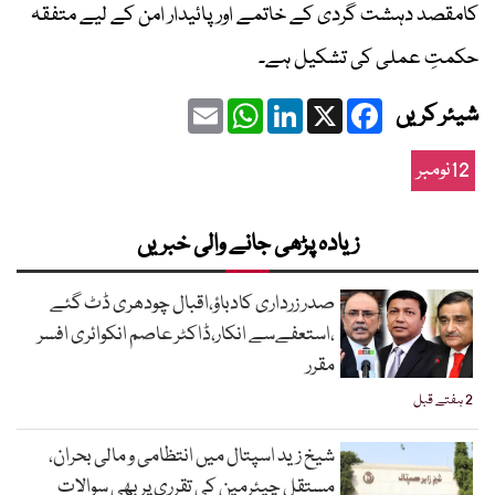
کامقصد دہشت گردی کے خاتمے اور پائیدار امن کے لیے متفقہ
حکمتِ عملی کی تشکیل ہے۔
Email
WhatsApp
LinkedIn
Facebook
X
شیئر کریں
12نومبر
زیادہ پڑھی جانے والی خبریں
صدر زرداری کادباؤ،اقبال چودھری ڈٹ گئے
،استعفےسے انکار،ڈاکٹر عاصم انکوائری افسر
مقرر
2 ہفتے قبل
شیخ زید اسپتال میں انتظامی و مالی بحران،
مستقل چیئرمین کی تقرری پر بھی سوالات