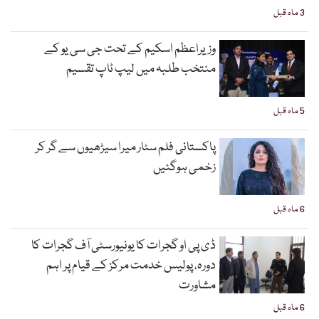
3 ماہ قبل
وزیراعظم اسکیم کے تحت جی سی یو کے
منتخب طلبہ میں لیپ ٹاپ تقسیم
5 ماہ قبل
پاکستانی فلم سٹار میرا سیڑھیوں سے گر کر
زخمی ہوگئیں
6 ماہ قبل
ڈی پی او گجرات کا یونیورسٹی آف گجرات کا
دورہ، پولیس خدمت مرکز کے قیام پر اہم
مشاورت
6 ماہ قبل