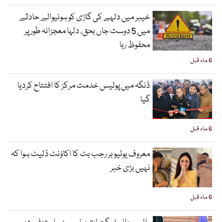
خیبر میں دلہے کی گاڑی کو ہونیوالے حادثے
میں 5 دوست جاں بحق، دلہا معجزانہ طور پر
محفوظ رہا
6 ماہ قبل
ڈنگہ میں پولیس خدمت مرکز کا افتتاح کردیا
گیا
6 ماہ قبل
معروف یوٹیوبر رجب بٹ کا اکاؤنٹ ڈلیٹ ہوا کہ
نہیں بڑی خبر
6 ماہ قبل