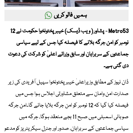
ہمیں فالو کریں
Metro53 - پشاور ( ویب ڈیسک) خیبرپختونخوا حکومت نے 12
نومبر کو امن جرگہ بلانے کا فیصلہ کیا جس کے لیے سیاسی
جماعتوں کے سربراہان اور سابق وزرائے اعلیٰ کو شرکت کی دعوت
دی گئی ہے۔
ڈان نیوز کے مطابق وزیراعلیٰ خیبرپختونخوا سہیل آفریدی کی زیر
صدارت امن وامان سے متعلق مشاورتی اجلاس ہوا جس میں
فیصلہ کیا گیا کہ 12 نومبر کو امن جرگہ بلایا جائے گا۔امن جرگہ
صوبائی اسمبلی میں صبح 11 بجے منعقد ہوگا، جرگہ میں
سیاسی جماعتوں کے سربراہان، صدور اور جنرل سیکریٹریز کو مدعو