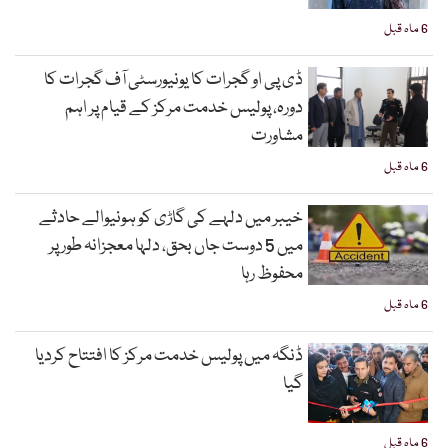
6 ماہ قبل
ڈی پی او گجرات کا یونیورسٹی آف گجرات کا
دورہ، پولیس خدمت مرکز کے قیام پر اہم
مشاورت
6 ماہ قبل
خیبر میں دلہے کی گاڑی کو ہونیوالے حادثے
میں 5 دوست جاں بحق، دلہا معجزانہ طور پر
محفوظ رہا
6 ماہ قبل
ڈنگہ میں پولیس خدمت مرکز کا افتتاح کردیا
گیا
6 ماہ قبل