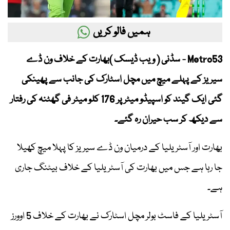
ہمیں فالو کریں
Metro53 - سڈنی ( ویب ڈیسک )بھارت کے خلاف ون ڈے
سیریز کے پہلے میچ میں مچل اسٹارک کی جانب سے پھینکی
گئی ایک گیند کو اسپیڈو میٹر پر 176 کلو میٹر فی گھٹنہ کی رفتار
سے دیکھ کر سب حیران رہ گئے۔
بھارت اور آسٹریلیا کے درمیان ون ڈے سیریز کا پہلا میچ کھیلا
جا رہا ہے جس میں بھارت کی آسٹریلیا کے خلاف بیٹنگ جاری
ہے۔
آسٹریلیا کے فاسٹ بولر مچل اسٹارک نے بھارت کے خلاف 5 اوورز