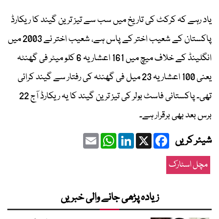
یاد رہے کہ کرکٹ کی تاریخ میں سب سے تیز ترین گیند کا ریکارڈ
پاکستان کے شعیب اختر کے پاس ہے، شعیب اختر نے 2003 میں
انگلینڈ کے خلاف میچ میں 161 اعشاریہ 6 کلو میٹر فی گھنٹہ
یعنی 100 اعشاریہ 23 میل فی گھنٹہ کی رفتار سے گیند کرائی
تھی۔ پاکستانی فاسٹ بولر کی تیز ترین گیند کا یہ ریکارڈ آج 22
برس بعد بھی برقرار ہے۔
Email
WhatsApp
LinkedIn
Facebook
X
شیئر کریں
مچل اسٹارک
زیادہ پڑھی جانے والی خبریں