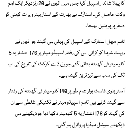
کا پہلا شاندار اسپیل کیا جس میں انہوں نے 20 رنز دیکر ایک اہم
وکٹ حاصل کی۔ اسٹارک نے بھارت کے اسٹار بیٹر ویرات کوہلی کو
صفر پر پویلین بھیجا۔
تاہم مچل اسٹارک کے اسپیل کی پہلی ہی گیند جو انہوں نے
روہت شرما کو کرائی اس کی رفتار اسپیڈو میٹر پر 176 اعشاریہ 5
کلو میٹر فی گھنٹہ بتائی گئی جو ون ڈے کرکٹ کی تاریخ کی اب
تک کی سب سے تیز ترین گیند ہے۔
آسٹریلوی فاسٹ بولر عام طور پر 140 کلو میٹر فی گھنٹہ کی رفتار
سے گیند کرتے ہیں تاہم اسپیڈو میٹر نے تکنیکی غلطی سے ان
کی گیند کو 176 اعشاریہ 5 کلومیٹر دکھا دیا جو دیکھتے ہی
دیکھتے سوشل میڈیا پر وائرل ہو گئی۔