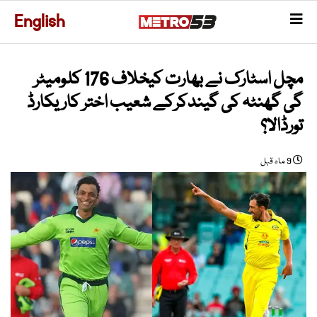
English
مچل اسٹارک نے بھارت کیخلاف 176 کلومیٹر
گی گھنٹہ کی گیندکرکے شعیب اختر کاریکارڈ
تورڈالا؟
9 ماہ قبل