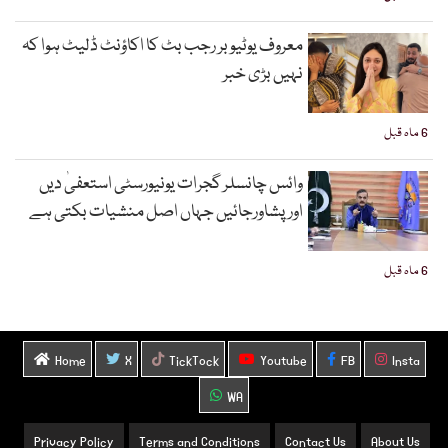
معروف یوٹیوبر رجب بٹ کا اکاؤنٹ ڈلیٹ ہوا کہ
نہیں بڑی خبر
6 ماہ قبل
وائس چانسلر گجرات یونیورسٹی استعفیٰ دیں
اورپشاورجائیں جہاں اصل منشیات بکتی ہے
6 ماہ قبل
Home
X
TickTock
Youtube
FB
Insta
WA
Privacy Policy
Terms and Conditions
Contact Us
About Us