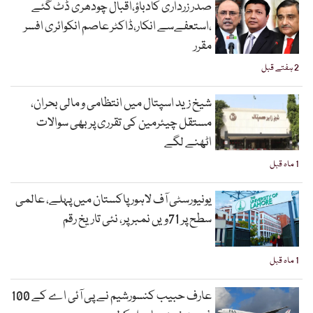
صدر زرداری کادباؤ،اقبال چودھری ڈٹ گئے
،استعفےسے انکار،ڈاکٹر عاصم انکوائری افسر
مقرر
2 ہفتے قبل
شیخ زید اسپتال میں انتظامی و مالی بحران،
مستقل چیئرمین کی تقرری پر بھی سوالات
اٹھنے لگے
1 ماہ قبل
یونیورسٹی آف لاہور پاکستان میں پہلے، عالمی
سطح پر 71ویں نمبر پر، نئی تاریخ رقم
1 ماہ قبل
عارف حبیب کنسورشیم نے پی آئی اے کے 100