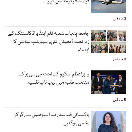
فیصد شیئر حاصل کرلیے
3 ماہ قبل
جامعہ پنجاب شعبہ فلم اینڈ براڈکاسٹنگ کے
زیر تحت ڈیجیٹل انٹرپرینیورشپ نمائش کا
اہتمام
3 ماہ قبل
وزیراعظم اسکیم کے تحت جی سی یو کے
منتخب طلبہ میں لیپ ٹاپ تقسیم
5 ماہ قبل
پاکستانی فلم سٹار میرا سیڑھیوں سے گر کر
زخمی ہوگئیں