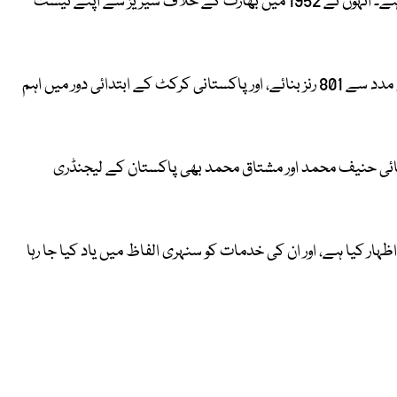
وزیر محمد کا شمار پاکستان کے ابتدائی ٹیسٹ کھلاڑیوں میں ہوتا ہے۔ انہوں نے 1952 میں بھارت کے خلاف سیریز سے اپنے ٹیسٹ
اپنے کیریئر کے دوران انہوں نے 2 سنچریاں اور 3 نصف سنچریوں کی مدد سے 801 رنز بنائے، اور پاکستانی کرکٹ کے ابتدائی دور میں اہم
ائی حنیف محمد اور مشتاق محمد بھی پاکستان کے لیجنڈری
ار کیا ہے، اور ان کی خدمات کو سنہری الفاظ میں یاد کیا جا رہا