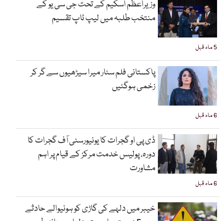
وزیراعظم اسکیم کے تحت جی سی یو کے
منتخب طلبہ میں لیپ ٹاپ تقسیم
5 ماہ قبل
پاکستانی فلم سٹار میرا سیڑھیوں سے گر کر
زخمی ہوگئیں
6 ماہ قبل
ڈی پی او گجرات کا یونیورسٹی آف گجرات کا
دورہ، پولیس خدمت مرکز کے قیام پر اہم
مشاورت
6 ماہ قبل
خیبر میں دلہے کی گاڑی کو ہونیوالے حادثے