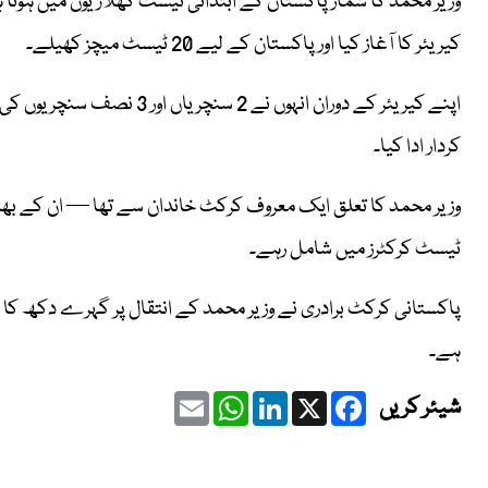
کیریئر کا آغاز کیا اور پاکستان کے لیے 20 ٹیسٹ میچز کھیلے۔
کردار ادا کیا۔
وزیر محمد کا تعلق ایک معروف کرکٹ خاندان سے تھا — ان کے بھ
ٹیسٹ کرکٹرز میں شامل رہے۔
پاکستانی کرکٹ برادری نے وزیر محمد کے انتقال پر گہرے دکھ کا اظہ
ہے۔
Email
WhatsApp
LinkedIn
Facebook
X
شیئر کریں