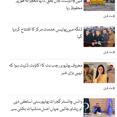
میں 5 دوست جاں بحق، دلہا معجزانہ طور پر
محفوظ رہا
6 ماہ قبل
ڈنگہ میں پولیس خدمت مرکز کا افتتاح کردیا
گیا
6 ماہ قبل
معروف یوٹیوبر رجب بٹ کا اکاؤنٹ ڈلیٹ ہوا کہ
نہیں بڑی خبر
6 ماہ قبل
وائس چانسلر گجرات یونیورسٹی استعفیٰ دیں
اورپشاورجائیں جہاں اصل منشیات بکتی ہے