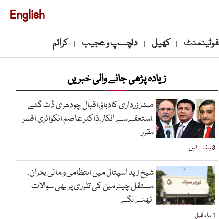
English
نفوٹینمنٹ
کھیل
دلچسپ و عجیب
کرائم
|
|
|
زیادہ پڑھی جانے والی خبریں
صدر زرداری کادباؤ،اقبال چودھری ڈٹ گئے
،استعفےسے انکار،ڈاکٹر عاصم انکوائری افسر
مقرر
3 ہفتے قبل
شیخ زید اسپتال میں انتظامی و مالی بحران،
مستقل چیئرمین کی تقرری پر بھی سوالات
اٹھنے لگے
1 ماہ قبل