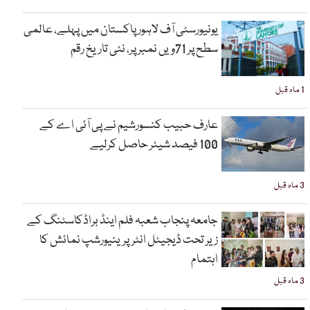
یونیورسٹی آف لاہور پاکستان میں پہلے، عالمی
سطح پر 71ویں نمبر پر، نئی تاریخ رقم
1 ماہ قبل
عارف حبیب کنسورشیم نے پی آئی اے کے
100 فیصد شیئر حاصل کرلیے
3 ماہ قبل
جامعہ پنجاب شعبہ فلم اینڈ براڈکاسٹنگ کے
زیر تحت ڈیجیٹل انٹرپرینیورشپ نمائش کا
اہتمام
3 ماہ قبل