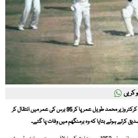
 کریں
Metro53 - لندن (ویب ڈیسک )پاکستان کے مایہ ناز سابق ٹیسٹ کرکٹر وزیر محمد طویل عمر پا کر 95 برس کی عمر میں انتقال کر
ق کرتے ہوئے بتایا کہ وہ برمنگھم میں وفات پا گئے۔