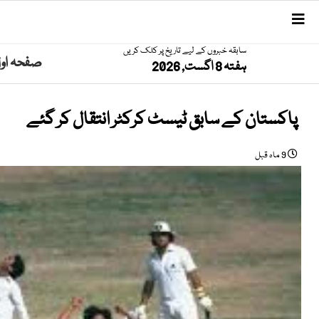
سابقہ خبروں کے لیے تاریخ پر کلک کریں
صفحہ او
ہفتہ 8 اگست, 2026
پاکستان کے سابق ٹیسٹ کرکٹر انتقال کر گئے
9 ماہ قبل