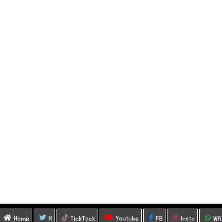
Home
X
TickTock
Youtube
FB
Insta
WA