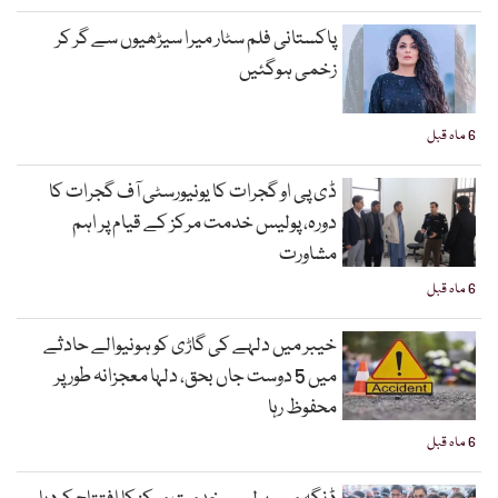
پاکستانی فلم سٹار میرا سیڑھیوں سے گر کر
زخمی ہوگئیں
6 ماہ قبل
ڈی پی او گجرات کا یونیورسٹی آف گجرات کا
دورہ، پولیس خدمت مرکز کے قیام پر اہم
مشاورت
6 ماہ قبل
خیبر میں دلہے کی گاڑی کو ہونیوالے حادثے
میں 5 دوست جاں بحق، دلہا معجزانہ طور پر
محفوظ رہا
6 ماہ قبل