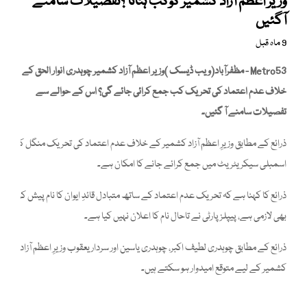
وزیر اعظم آزاد کشمیر کوکب ہٹانا ؟تفصیلات سامنے
آگئیں
9 ماہ قبل
Metro53 - مظفرآباد(ویب ڈیسک )وزیر اعظم آزاد کشمیر چوہدری انوار الحق کے
خلاف عدم اعتماد کی تحریک کب جمع کرائی جائے گی؟ اس کے حوالے سے
تفصیلات سامنے آ گئیں۔
ذرائع کے مطابق وزیرِ اعظم آزاد کشمیر کے خلاف عدم اعتماد کی تحریک منگل کو
اسمبلی سیکریٹریٹ میں جمع کرائے جانے کا امکان ہے۔
ذرائع کا کہنا ہے کہ تحریک عدم اعتماد کے ساتھ متبادل قائدِ ایوان کا نام پیش کرنا
بھی لازمی ہے، پیپلز پارٹی نے تاحال نام کا اعلان نہیں کیا ہے۔
ذرائع کے مطابق چوہدری لطیف اکبر، چوہدری یاسین اور سردار یعقوب وزیرِ اعظم آزاد
کشمیر کے لیے متوقع امیدوار ہو سکتے ہیں۔