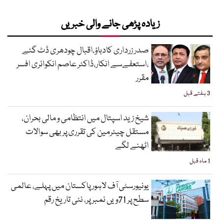
زیادہ پڑھی جانے والی خبریں
صدر زرداری کادباؤ،اقبال چودھری ڈٹ گئے
،استعفےسے انکار،ڈاکٹر عاصم انکوائری افسر
مقرر
3 ہفتے قبل
شیخ زید اسپتال میں انتظامی و مالی بحران،
مستقل چیئرمین کی تقرری پر بھی سوالات
اٹھنے لگے
1 ماہ قبل
یونیورسٹی آف لاہور پاکستان میں پہلے، عالمی
سطح پر 71ویں نمبر پر، نئی تاریخ رقم