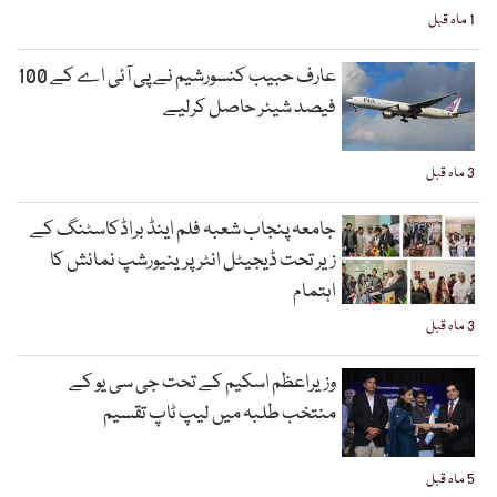
1 ماہ قبل
عارف حبیب کنسورشیم نے پی آئی اے کے 100
فیصد شیئر حاصل کرلیے
3 ماہ قبل
جامعہ پنجاب شعبہ فلم اینڈ براڈکاسٹنگ کے
زیر تحت ڈیجیٹل انٹرپرینیورشپ نمائش کا
اہتمام
3 ماہ قبل
وزیراعظم اسکیم کے تحت جی سی یو کے
منتخب طلبہ میں لیپ ٹاپ تقسیم
5 ماہ قبل