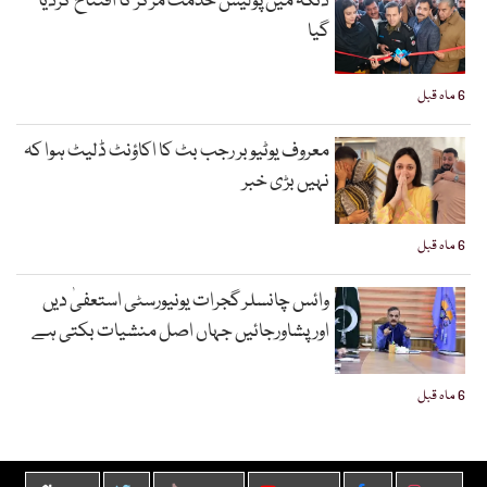
ڈنگہ میں پولیس خدمت مرکز کا افتتاح کردیا
گیا
6 ماہ قبل
معروف یوٹیوبر رجب بٹ کا اکاؤنٹ ڈلیٹ ہوا کہ
نہیں بڑی خبر
6 ماہ قبل
وائس چانسلر گجرات یونیورسٹی استعفیٰ دیں
اورپشاورجائیں جہاں اصل منشیات بکتی ہے
6 ماہ قبل