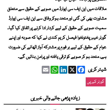
ملاقات میں این ایف سی ایوارڈ میں صوبے کے حقوق سے متعلق
مشاورت بھی کی گئی اور متحد ہوکر وفاق سے این ایف سی ایوارڈ
سمیت صوبے کے حقوق کے لیے کردار ادا کرنے پر اتفاق کیا گیا۔
گورنر خیبرپختونخوا فیصل کریم کندی نے کہا کہ صوبہ اور اپنے
عوام کے حقوق کے لیے ہر فورم پر مشترکہ آواز اٹھانے کی ضرورت
ہے، متحد ہو کر صوبے کو ترقی یافتہ اور پرامن بنائیں گے۔
Email
WhatsApp
LinkedIn
Facebook
X
شیئر کریں
گورنر کے پی
زیادہ پڑھی جانے والی خبریں