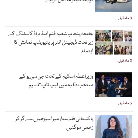
فیصد شیئر حاصل کرلیے
3 ماہ قبل
جامعہ پنجاب شعبہ فلم اینڈ براڈکاسٹنگ کے
زیر تحت ڈیجیٹل انٹرپرینیورشپ نمائش کا
اہتمام
3 ماہ قبل
وزیراعظم اسکیم کے تحت جی سی یو کے
منتخب طلبہ میں لیپ ٹاپ تقسیم
5 ماہ قبل
پاکستانی فلم سٹار میرا سیڑھیوں سے گر کر
زخمی ہوگئیں