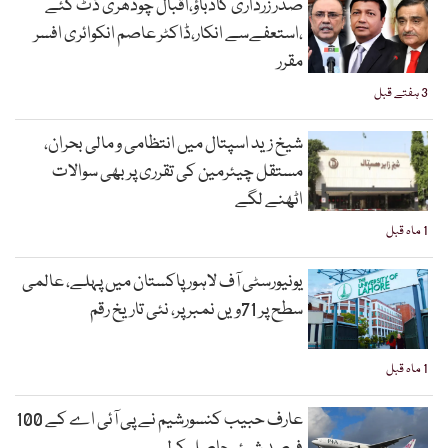
صدر زرداری کادباؤ،اقبال چودھری ڈٹ گئے
،استعفےسے انکار،ڈاکٹر عاصم انکوائری افسر
مقرر
3 ہفتے قبل
شیخ زید اسپتال میں انتظامی و مالی بحران،
مستقل چیئرمین کی تقرری پر بھی سوالات
اٹھنے لگے
1 ماہ قبل
یونیورسٹی آف لاہور پاکستان میں پہلے، عالمی
سطح پر 71ویں نمبر پر، نئی تاریخ رقم
1 ماہ قبل
عارف حبیب کنسورشیم نے پی آئی اے کے 100