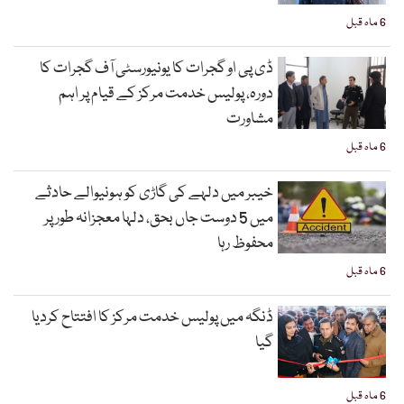
6 ماہ قبل
ڈی پی او گجرات کا یونیورسٹی آف گجرات کا
دورہ، پولیس خدمت مرکز کے قیام پر اہم
مشاورت
6 ماہ قبل
خیبر میں دلہے کی گاڑی کو ہونیوالے حادثے
میں 5 دوست جاں بحق، دلہا معجزانہ طور پر
محفوظ رہا
6 ماہ قبل
ڈنگہ میں پولیس خدمت مرکز کا افتتاح کردیا
گیا
6 ماہ قبل