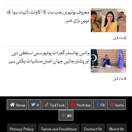
معروف یوٹیوبر رجب بٹ کا اکاؤنٹ ڈلیٹ ہوا کہ
نہیں بڑی خبر
6 ماہ قبل
وائس چانسلر گجرات یونیورسٹی استعفیٰ دیں
اورپشاورجائیں جہاں اصل منشیات بکتی ہے
6 ماہ قبل
Home
X
TickTock
Youtube
FB
Insta
WA
Privacy Policy
Terms and Conditions
Contact Us
About Us