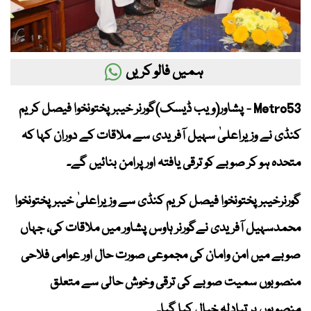
ہمیں فالو کریں
Metro53 - پشاور(ویب ڈیسک)گورنر خیبرپختونخوا فیصل کریم
کنڈی نے وزیراعلیٰ سہیل آفریدی سے ملاقات کے دوران کہا کہ
متحدہ ہو کر صوبے کو ترقی یافتہ اور پرامن بنائیں گے۔
گورنرخیبرپختونخوا فیصل کریم کنڈی سے وزیراعلیٰ خیبرپختونخوا
محمدسہیل آفریدی نےگورنر ہاوس پشاور میں ملاقات کی، جہاں
صوبے میں امن وامان کی مجموعی صورت حال اور عوامی فلاحی
منصوبوں سمیت صوبے کی ترقی وخوش حالی سے متعلق
منصوبوں پر تبادلہ خیال کیا گیا۔