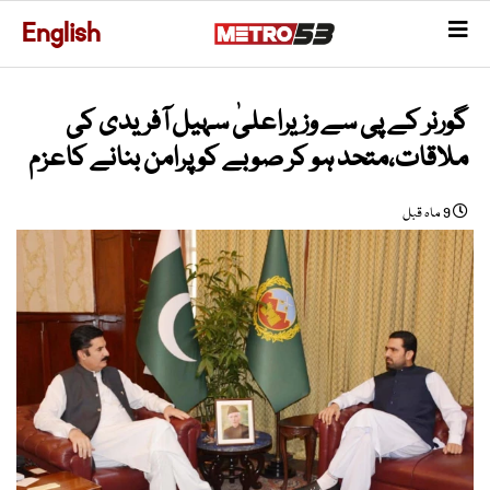
English
گورنر کے پی سے وزیراعلیٰ سہیل آفریدی کی
ملاقات،متحد ہو کر صوبے کو پرامن بنانے کاعزم
9 ماہ قبل