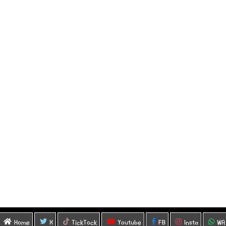
Home
X
TickTock
Youtube
FB
Insta
WA