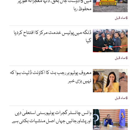
میں 5 دوست جاں بحق، دلہا معجزانہ طور پر
محفوظ رہا
6 ماہ قبل
ڈنگہ میں پولیس خدمت مرکز کا افتتاح کردیا
گیا
6 ماہ قبل
معروف یوٹیوبر رجب بٹ کا اکاؤنٹ ڈلیٹ ہوا کہ
نہیں بڑی خبر
6 ماہ قبل
وائس چانسلر گجرات یونیورسٹی استعفیٰ دیں
اورپشاورجائیں جہاں اصل منشیات بکتی ہے