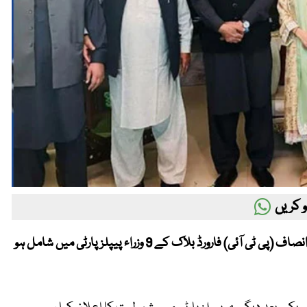
 کریں
Metro53 - مظفر آباد(ویب ڈیسک )آزاد کشمیر پاکستانِ تحریک انصاف (پی ٹی آئی) فارورڈ بلاک کے 9 وزراء پیپلز پارٹی میں شامل ہو