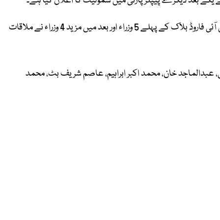
زرداری ہاؤس اسلام آباد میں فریال تالپور اور چوہدری ریاض سے پی ٹی آئی فاروڈ بلاک کے پہلے 5 وزراء اور بعد میں مزید 4 وزراء نے ملاقات
بانی، عبدالماجد خان، محمد اکبر ابراہیم، عاصم شریف بٹ، محمد