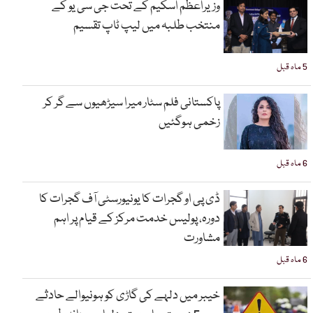
وزیراعظم اسکیم کے تحت جی سی یو کے
منتخب طلبہ میں لیپ ٹاپ تقسیم
5 ماہ قبل
پاکستانی فلم سٹار میرا سیڑھیوں سے گر کر
زخمی ہوگئیں
6 ماہ قبل
ڈی پی او گجرات کا یونیورسٹی آف گجرات کا
دورہ، پولیس خدمت مرکز کے قیام پر اہم
مشاورت
6 ماہ قبل
خیبر میں دلہے کی گاڑی کو ہونیوالے حادثے