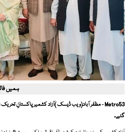
ہمیں فالو
گئے۔