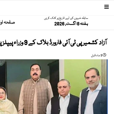
سابقہ خبروں کے لیے تاریخ پر کلک کریں
صفحہ او
ہفتہ 8 اگست, 2026
آزاد کشمیر پی ٹی آئی فارورڈ بلاک کے 9 وزراء پیپلز پارٹی میں شامل
9 ماہ قبل