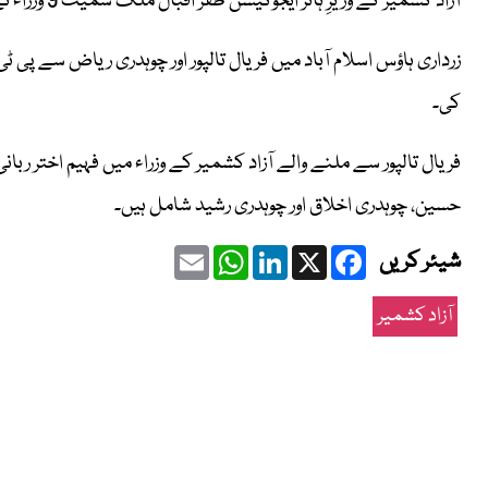
آزاد کشمیر کے وزیرِ ہائر ایجوکیشن ظفر اقبال ملک سمیت 9 وزراء نے یکے بعد دیگرے پیپلز پارٹی میں شمولیت کا اعلان کیا ہے۔
کی۔
فریال تالپور سے ملنے والے آزاد کشمیر کے وزراء میں فہیم اختر ر
حسین، چوہدری اخلاق اور چوہدری رشید شامل ہیں۔
Email
WhatsApp
LinkedIn
Facebook
X
شیئر کریں
آزاد کشمیر