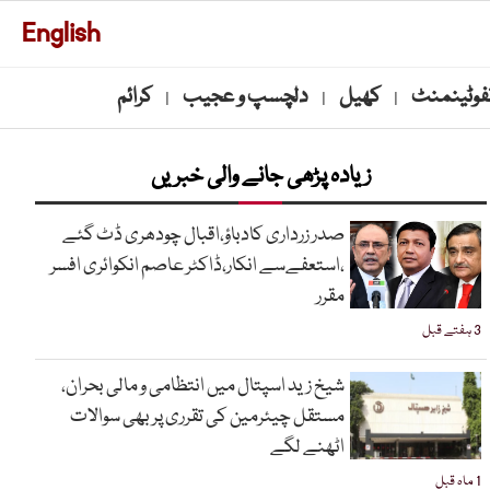
English
نفوٹینمنٹ
کھیل
دلچسپ و عجیب
کرائم
|
|
|
زیادہ پڑھی جانے والی خبریں
صدر زرداری کادباؤ،اقبال چودھری ڈٹ گئے
،استعفےسے انکار،ڈاکٹر عاصم انکوائری افسر
مقرر
3 ہفتے قبل
شیخ زید اسپتال میں انتظامی و مالی بحران،
مستقل چیئرمین کی تقرری پر بھی سوالات
اٹھنے لگے
1 ماہ قبل