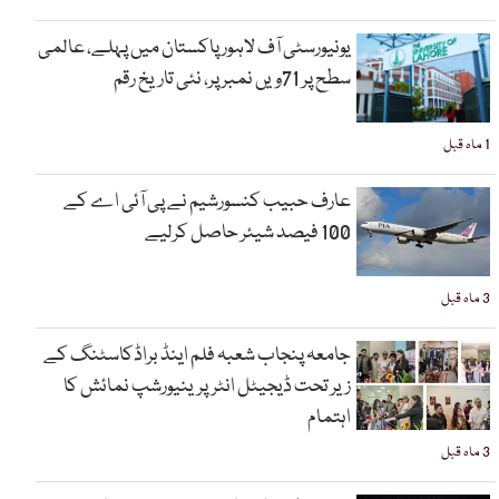
یونیورسٹی آف لاہور پاکستان میں پہلے، عالمی
سطح پر 71ویں نمبر پر، نئی تاریخ رقم
1 ماہ قبل
عارف حبیب کنسورشیم نے پی آئی اے کے
100 فیصد شیئر حاصل کرلیے
3 ماہ قبل
جامعہ پنجاب شعبہ فلم اینڈ براڈکاسٹنگ کے
زیر تحت ڈیجیٹل انٹرپرینیورشپ نمائش کا
اہتمام
3 ماہ قبل