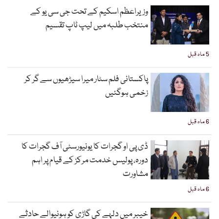
وزیراعظم اسکیم کے تحت جی سی یو کے
منتخب طلبہ میں لیپ ٹاپ تقسیم
5 ماہ قبل
پاکستانی فلم سٹار میرا سیڑھیوں سے گر کر
زخمی ہوگئیں
6 ماہ قبل
ڈی پی او گجرات کا یونیورسٹی آف گجرات کا
دورہ، پولیس خدمت مرکز کے قیام پر اہم
مشاورت
6 ماہ قبل
خیبر میں دلہے کی گاڑی کو ہونیوالے حادثے