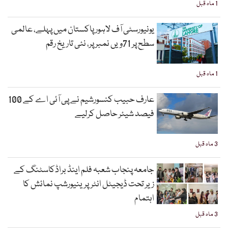
1 ماہ قبل
یونیورسٹی آف لاہور پاکستان میں پہلے، عالمی
سطح پر 71ویں نمبر پر، نئی تاریخ رقم
1 ماہ قبل
عارف حبیب کنسورشیم نے پی آئی اے کے 100
فیصد شیئر حاصل کرلیے
3 ماہ قبل
جامعہ پنجاب شعبہ فلم اینڈ براڈکاسٹنگ کے
زیر تحت ڈیجیٹل انٹرپرینیورشپ نمائش کا
اہتمام
3 ماہ قبل