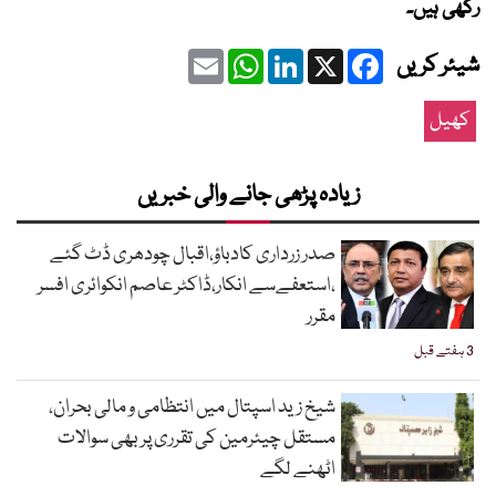
رکھی ہیں۔
Email
WhatsApp
LinkedIn
Facebook
X
شیئر کریں
کھیل
زیادہ پڑھی جانے والی خبریں
صدر زرداری کادباؤ،اقبال چودھری ڈٹ گئے
،استعفےسے انکار،ڈاکٹر عاصم انکوائری افسر
مقرر
3 ہفتے قبل
شیخ زید اسپتال میں انتظامی و مالی بحران،
مستقل چیئرمین کی تقرری پر بھی سوالات
اٹھنے لگے