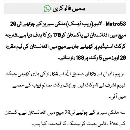
ہمیں فالو کریں
Metro53 - لاہور(ویب ڈیسک) ملکی سیریز کے چوتھے ٹی 20
میچ میں افغانستان نے پاکستان کو 170 رنز کا ہدف دیا ہے۔شارجہ
کرکٹ اسٹیڈیم پر کھیلے جارہے میچ میں افغانستان کی ٹیم مقررہ
20 اوورز میں 5 وکٹ پر 169 رنز بنائے۔
ابراہیم زادران نے 65 اور صدیق اللّٰہ نے 64 رنز کی باری کھیلی جبکہ
فہیم اشرف نے 4 وکٹ لیں اور ایک وکٹ صائم ایوب کے حصے
میں آئی۔
سہ ملکی سیریز کے چوتھے ٹی20 میچ میں افغانستان نے پاکستان
کے خلاف ٹاس جیت کر بیٹنگ کا فیصلہ کیا ہے۔