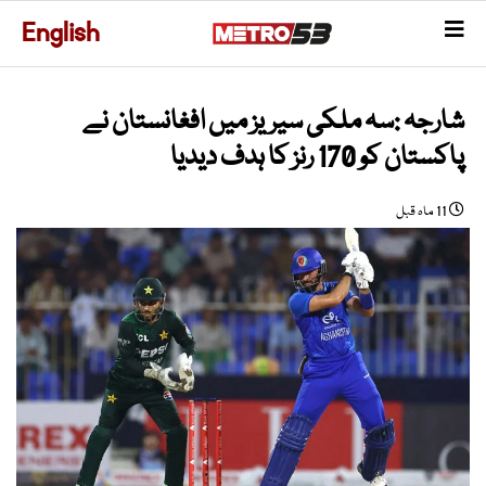
English
شارجہ :سہ ملکی سیریز میں افغانستان نے
پاکستان کو 170 رنز کا ہدف دیدیا
11 ماہ قبل