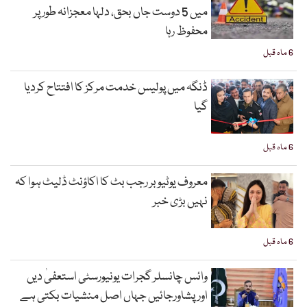
میں 5 دوست جاں بحق، دلہا معجزانہ طور پر
محفوظ رہا
6 ماہ قبل
ڈنگہ میں پولیس خدمت مرکز کا افتتاح کردیا
گیا
6 ماہ قبل
معروف یوٹیوبر رجب بٹ کا اکاؤنٹ ڈلیٹ ہوا کہ
نہیں بڑی خبر
6 ماہ قبل
وائس چانسلر گجرات یونیورسٹی استعفیٰ دیں
اورپشاورجائیں جہاں اصل منشیات بکتی ہے