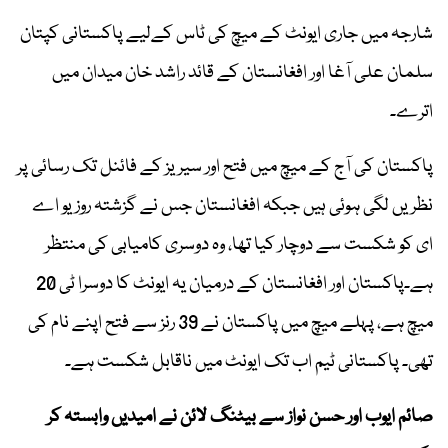
شارجہ میں جاری ایونٹ کے میچ کی ٹاس کےلیے پاکستانی کپتان
سلمان علی آغا اور افغانستان کے قائد راشد خان میدان میں
اترے۔
پاکستان کی آج کے میچ میں فتح اور سیریز کے فائنل تک رسائی پر
نظریں لگی ہوئی ہیں جبکہ افغانستان جس نے گزشتہ روز یو اے
ای کو شکست سے دوچار کیا تھا، وہ دوسری کامیابی کی منتظر
ہے۔پاکستان اور افغانستان کے درمیان یہ ایونٹ کا دوسرا ٹی 20
میچ ہے، پہلے میچ میں پاکستان نے 39 رنز سے فتح اپنے نام کی
تھی۔ پاکستانی ٹیم اب تک ایونٹ میں ناقابل شکست ہے۔
صائم ایوب اور حسن نواز سے بیٹنگ لائن نے امیدیں وابستہ کر