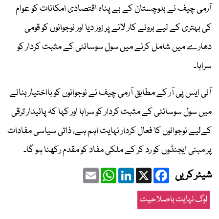
آرمی چیف نے بلوچستان کے بے پناہ اقتصادی امکانات کو عوام
کی بہتری کے لیے بروئے کار لانے پر زور دیا اور نوجوانوں کو قومی
دھارے میں شامل کرنے میں سول سوسائٹی کے مثبت کردار کو
سراہا۔
آئی ایس پی آر کے مطابق آرمی چیف نے نوجوانوں کو بااختیار بنانے
میں سول سوسائٹی کے مثبت کردار کو سراہا اور کہا کہ پائیدار ترقی
کےلیے نوجوانوں کا فعال کردار نہایت اہم ہے، ذاتی سیاسی مفادات
پر مبنی ایجنڈوں کو رد کر کے ملکی مفاد کو مقدم رکھنا ہو گا۔
Email
WhatsApp
LinkedIn
Facebook
X
شیئر کریں
لوگ نہایت باصلاحیت