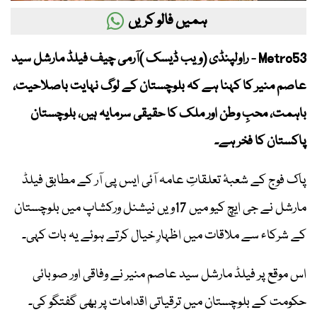
ہمیں فالو کریں
Metro53 - راولپنڈی (ویب ڈیسک )آرمی چیف فیلڈ مارشل سید
عاصم منیر کا کہنا ہے کہ بلوچستان کے لوگ نہایت باصلاحیت،
باہمت، محبِ وطن اور ملک کا حقیقی سرمایہ ہیں، بلوچستان
پاکستان کا فخر ہے۔
پاک فوج کے شعبۂ تعلقاتِ عامہ آئی ایس پی آر کے مطابق فیلڈ
مارشل نے جی ایچ کیو میں 17ویں نیشنل ورکشاپ میں بلوچستان
کے شرکاء سے ملاقات میں اظہارِ خیال کرتے ہوئے یہ بات کہی۔
اس موقع پر فیلڈ مارشل سید عاصم منیر نے وفاقی اور صوبائی
حکومت کے بلوچستان میں ترقیاتی اقدامات پر بھی گفتگو کی۔