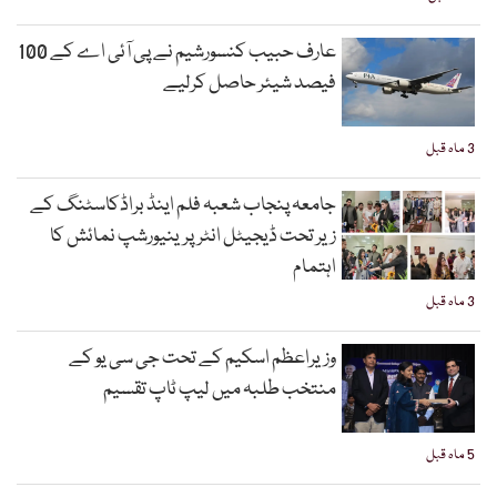
عارف حبیب کنسورشیم نے پی آئی اے کے 100
فیصد شیئر حاصل کرلیے
3 ماہ قبل
جامعہ پنجاب شعبہ فلم اینڈ براڈکاسٹنگ کے
زیر تحت ڈیجیٹل انٹرپرینیورشپ نمائش کا
اہتمام
3 ماہ قبل
وزیراعظم اسکیم کے تحت جی سی یو کے
منتخب طلبہ میں لیپ ٹاپ تقسیم
5 ماہ قبل