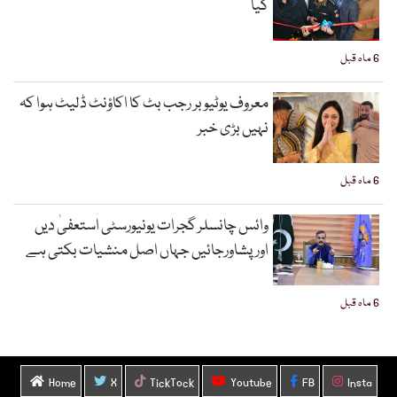
گیا
6 ماہ قبل
معروف یوٹیوبر رجب بٹ کا اکاؤنٹ ڈلیٹ ہوا کہ
نہیں بڑی خبر
6 ماہ قبل
وائس چانسلر گجرات یونیورسٹی استعفیٰ دیں
اورپشاورجائیں جہاں اصل منشیات بکتی ہے
6 ماہ قبل
Home
X
TickTock
Youtube
FB
Insta