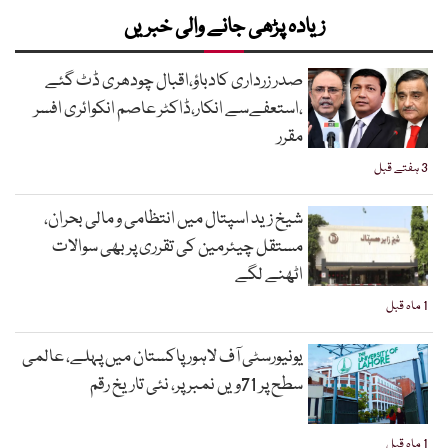
زیادہ پڑھی جانے والی خبریں
صدر زرداری کادباؤ،اقبال چودھری ڈٹ گئے
،استعفےسے انکار،ڈاکٹر عاصم انکوائری افسر
مقرر
3 ہفتے قبل
شیخ زید اسپتال میں انتظامی و مالی بحران،
مستقل چیئرمین کی تقرری پر بھی سوالات
اٹھنے لگے
1 ماہ قبل
یونیورسٹی آف لاہور پاکستان میں پہلے، عالمی
سطح پر 71ویں نمبر پر، نئی تاریخ رقم
1 ماہ قبل