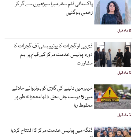
پاکستانی فلم سٹار میرا سیڑھیوں سے گر کر
زخمی ہوگئیں
6 ماہ قبل
ڈی پی او گجرات کا یونیورسٹی آف گجرات کا
دورہ، پولیس خدمت مرکز کے قیام پر اہم
مشاورت
6 ماہ قبل
خیبر میں دلہے کی گاڑی کو ہونیوالے حادثے
میں 5 دوست جاں بحق، دلہا معجزانہ طور پر
محفوظ رہا
6 ماہ قبل
ڈنگہ میں پولیس خدمت مرکز کا افتتاح کردیا