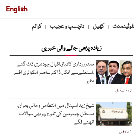
English
نفوٹینمنٹ
کھیل
دلچسپ و عجیب
کرائم
|
|
|
زیادہ پڑھی جانے والی خبریں
صدر زرداری کادباؤ،اقبال چودھری ڈٹ گئے
،استعفےسے انکار،ڈاکٹر عاصم انکوائری افسر
مقرر
3 ہفتے قبل
شیخ زید اسپتال میں انتظامی و مالی بحران،
مستقل چیئرمین کی تقرری پر بھی سوالات
اٹھنے لگے
1 ماہ قبل