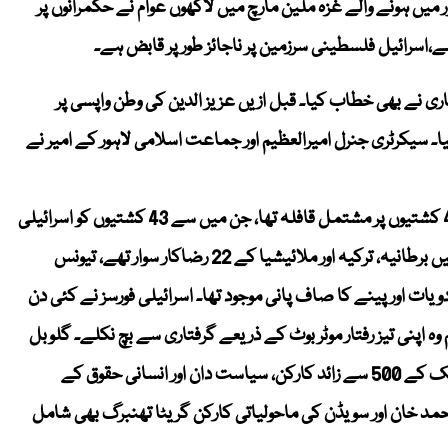
 میں ہونے والے غزہ ملین مارچ میں لاکھوں عوام نے حکمرانوں پر
اسرائیل فلسطینی سرزمین پر ناجائز طور پر قابض ہے۔
ری نے بھی خطاب کیا۔ قبل ازیں عزیز الدین کی وطن واپسی پر
۔ سیکرٹری جنرل امیرالعظیم اور جماعت اسلامی لاہور کے امیر نے
سید محمد عزیز الدین نے گفتگو کرتے ہوئے بتایا کہ فلوٹیلا میں 44 کشتیوں پر مشتمل قافلہ تھا، جن میں سے 43 کشتیوں کو اسرائیلی
فورسز نے روک کر اپنے قبضے میں لے لیا، تاہم ان کی کشتی، جس میں برطانیہ، ترکیہ اور ملائیشیا کے 22 رضاکار سوار تھے، تیونس
 اور پینے کا صاف پانی موجود تھا۔ اسرائیلی فورسز نے کئی دن
 وہ اپنی تیز رفتار موٹر بوٹ کے ذریعے گرفتاری سے بچ نکلے۔ گلوبل
صمود فلوٹیلا اسپین سے روانہ ہوا تو اس میں دنیا کے مختلف ممالک کے 500 سے زائد کارکن، سیاست دان اور انسانی حقوق کے
د خان اور سویڈن کی ماحولیاتی کارکن گریٹا تھنبرگ بھی شامل