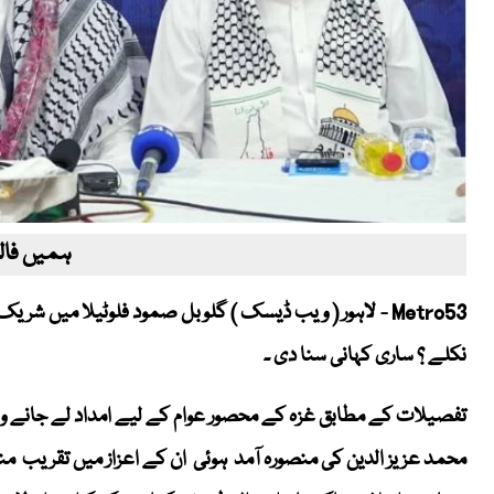
ہمیں فالو
Metro53 - لاہور ( ویب ڈیسک ) گلوبل صمود فلوٹیلا میں ش
نکلے ؟ ساری کہانی سنا دی ۔
تفصیلات کے مطابق غزہ کے محصور عوام کے لیے امداد لے جانے و
محمد عزیز الدین کی منصورہ آمد ہوئی ان کے اعزاز میں تقریب 