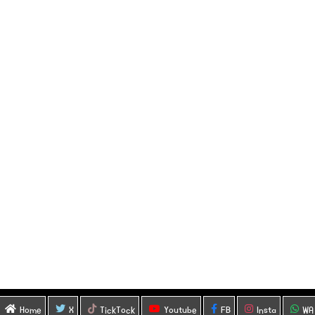
Home
X
TickTock
Youtube
FB
Insta
WA