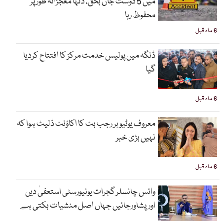
میں 5 دوست جاں بحق، دلہا معجزانہ طور پر
محفوظ رہا
6 ماہ قبل
ڈنگہ میں پولیس خدمت مرکز کا افتتاح کردیا
گیا
6 ماہ قبل
معروف یوٹیوبر رجب بٹ کا اکاؤنٹ ڈلیٹ ہوا کہ
نہیں بڑی خبر
6 ماہ قبل
وائس چانسلر گجرات یونیورسٹی استعفیٰ دیں
اورپشاورجائیں جہاں اصل منشیات بکتی ہے