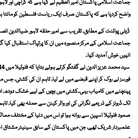
جماعت اسلامی پاکستان امیر العظیم نے کہا ہے کہ کراچی اور لاہور
واضح کردیا ہے کہ پاکستان صرف ایک ریاست فلسطین کو مانتا ہے،
ڈیلی پوائنٹ کے مطابق،
تقریب سے امیر حلقہ لاہور ضیاالدین انصا
جماعت اسلامی کے مرکز منصورہ میں ان کا پرتپاک استقبال کیا گیا
انہیں خوش آمدید کہا۔
پہنچنے میں کامیاب رہی۔کشتی میں بچوں کے لیے خشک دودھ، ادویات
تک ڈرونز کے ذریعے نگرانی کی اور واٹر کینن سے حملہ بھی کیا، تاہم
علمبردار شریک تھے، جن میں پاکستان کے سابق سینیٹر مشتاق احم