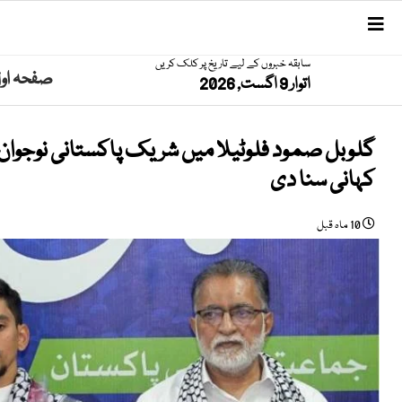
سابقہ خبروں کے لیے تاریخ پر کلک کریں
صفحہ او
اتوار 9 اگست, 2026
گلوبل صمود فلوٹیلا میں شریک پاکستانی نوجوان 
کہانی سنا دی
10 ماہ قبل