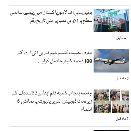
یونیورسٹی آف لاہور پاکستان میں پہلے، عالمی
سطح پر 71ویں نمبر پر، نئی تاریخ رقم
1 ماہ قبل
عارف حبیب کنسورشیم نے پی آئی اے کے
100 فیصد شیئر حاصل کرلیے
3 ماہ قبل
جامعہ پنجاب شعبہ فلم اینڈ براڈکاسٹنگ کے
زیر تحت ڈیجیٹل انٹرپرینیورشپ نمائش کا
اہتمام
3 ماہ قبل