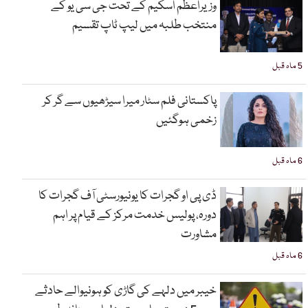
وزیراعظم اسکیم کے تحت جی سی یو کے
منتخب طلبہ میں لیپ ٹاپ تقسیم
5 ماہ قبل
پاکستانی فلم سٹار میرا سیڑھیوں سے گر کر
زخمی ہوگئیں
6 ماہ قبل
ڈی پی او گجرات کا یونیورسٹی آف گجرات کا
دورہ، پولیس خدمت مرکز کے قیام پر اہم
مشاورت
6 ماہ قبل
خیبر میں دلہے کی گاڑی کو ہونیوالے حادثے