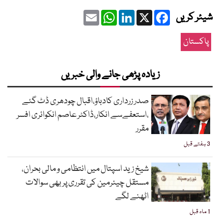
Email
WhatsApp
LinkedIn
Facebook
X
شیئر کریں
پاکستان
زیادہ پڑھی جانے والی خبریں
صدر زرداری کادباؤ،اقبال چودھری ڈٹ گئے
،استعفےسے انکار،ڈاکٹر عاصم انکوائری افسر
مقرر
3 ہفتے قبل
شیخ زید اسپتال میں انتظامی و مالی بحران،
مستقل چیئرمین کی تقرری پر بھی سوالات
اٹھنے لگے
1 ماہ قبل