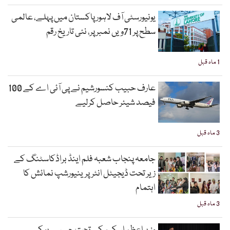
یونیورسٹی آف لاہور پاکستان میں پہلے، عالمی
سطح پر 71ویں نمبر پر، نئی تاریخ رقم
1 ماہ قبل
عارف حبیب کنسورشیم نے پی آئی اے کے 100
فیصد شیئر حاصل کرلیے
3 ماہ قبل
جامعہ پنجاب شعبہ فلم اینڈ براڈکاسٹنگ کے
زیر تحت ڈیجیٹل انٹرپرینیورشپ نمائش کا
اہتمام
3 ماہ قبل