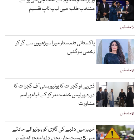
وزیراعظم اسکیم کے تحت جی سی یو کے
منتخب طلبہ میں لیپ ٹاپ تقسیم
5 ماہ قبل
پاکستانی فلم سٹار میرا سیڑھیوں سے گر کر
زخمی ہوگئیں
6 ماہ قبل
ڈی پی او گجرات کا یونیورسٹی آف گجرات کا
دورہ، پولیس خدمت مرکز کے قیام پر اہم
مشاورت
6 ماہ قبل
خیبر میں دلہے کی گاڑی کو ہونیوالے حادثے
میں 5 دوست جاں بحق، دلہا معجزانہ طور پر