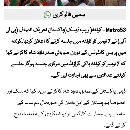
ہمیں فالو کریں
Metro53 - کوئٹہ( ویب ڈیسک)پاکستان تحریک انصاف (پی ٹی
آئی) نے 7 نومبر کو کوئٹہ میں جلسہ کرنے کا اعلان کردیا۔کوئٹہ
میں پریس کانفرنس کے دوران صوبائی صدر داؤد شاہ کاکڑ نے کہا
کہ 7 نومبر کو کوئٹہ ہاکی گراؤنڈ میں مرکزی جلسہ ہوگا، جلسے
کیلئے عدالتوں سے بھی اجازت لیں گے۔
ڈیلی پاکستان کےمطابق، داؤد شاہ کاکڑ نے مزید کہا کہ ملک اور
خصوصاً بلوچستان کے امن وامان کی صورتحال ہم سب کے
سامنے ہے، ہمارے کارکنوں پر دہشتگردی کے مقامات درج
کرائے گئے۔