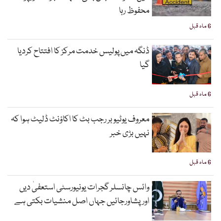
محفوظ رہا
6 ماہ قبل
ڈنگہ میں پولیس خدمت مرکز کا افتتاح کردیا
گیا
6 ماہ قبل
معروف یوٹیوبر رجب بٹ کا اکاؤنٹ ڈلیٹ ہوا کہ
نہیں بڑی خبر
6 ماہ قبل
وائس چانسلر گجرات یونیورسٹی استعفیٰ دیں
اورپشاورجائیں جہاں اصل منشیات بکتی ہے