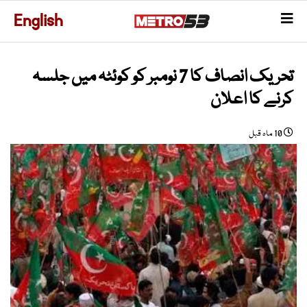
English
تحریک انصاف کا 7 نومبر کو کوئٹہ میں جلسہ
کرنے کا اعلان
10 ماہ قبل