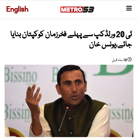
English
ٹی 20 ورلڈکپ سے پہلے فخرزمان کوکپتان بنایا
جائے،یونس خان
10 ماہ قبل