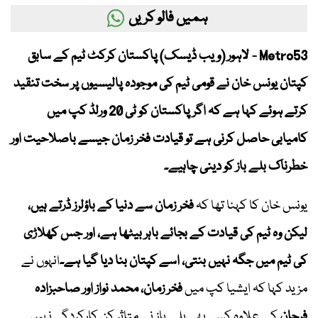
ہمیں فالو کریں
Metro53 - لاہور (ویب ڈیسک) پاکستان کرکٹ ٹیم کے سابق
کپتان یونس خان نے قومی ٹیم کی موجودہ پالیسیوں پر سخت تنقید
کرتے ہوئے کہا ہے کہ اگر پاکستان کو ٹی 20 ورلڈ کپ میں
کامیابی حاصل کرنی ہے تو قیادت فخر زمان جیسے باصلاحیت اور
خطرناک بلے باز کو دینی چاہیے۔
یونس خان کا کہنا تھا کہ
فخر زمان سے دنیا کے باؤلرز ڈرتے ہیں،
لیکن وہ ٹیم کی قیادت کے بجائے باہر بیٹھا ہے، اور جس کھلاڑی
کی ٹیم میں جگہ نہیں بنتی، اسے کپتان بنا دیا گیا ہے۔
انہوں نے
مزید کہا کہ ایشیا کپ میں
فخر زمان، محمد نواز اور صاحبزادہ
فرحان
کے علاوہ کسی بھی بلے باز نے متاثر کن کارکردگی نہیں