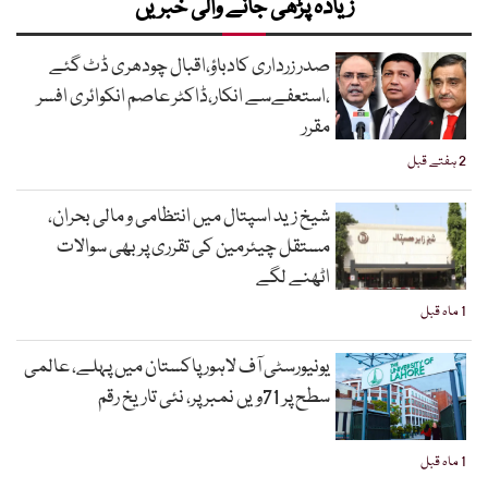
زیادہ پڑھی جانے والی خبریں
صدر زرداری کادباؤ،اقبال چودھری ڈٹ گئے
،استعفےسے انکار،ڈاکٹر عاصم انکوائری افسر
مقرر
2 ہفتے قبل
شیخ زید اسپتال میں انتظامی و مالی بحران،
مستقل چیئرمین کی تقرری پر بھی سوالات
اٹھنے لگے
1 ماہ قبل
یونیورسٹی آف لاہور پاکستان میں پہلے، عالمی
سطح پر 71ویں نمبر پر، نئی تاریخ رقم
1 ماہ قبل