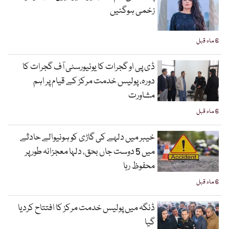
زخمی ہوگئیں
6 ماہ قبل
ڈی پی او گجرات کا یونیورسٹی آف گجرات کا
دورہ، پولیس خدمت مرکز کے قیام پر اہم
مشاورت
6 ماہ قبل
خیبر میں دلہے کی گاڑی کو ہونیوالے حادثے
میں 5 دوست جاں بحق، دلہا معجزانہ طور پر
محفوظ رہا
6 ماہ قبل
ڈنگہ میں پولیس خدمت مرکز کا افتتاح کردیا
گیا