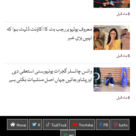
6 ماہ قبل
معروف یوٹیوبر رجب بٹ کا اکاؤنٹ ڈلیٹ ہوا کہ
نہیں بڑی خبر
6 ماہ قبل
وائس چانسلر گجرات یونیورسٹی استعفیٰ دیں
اورپشاورجائیں جہاں اصل منشیات بکتی ہے
6 ماہ قبل
Home
X
TickTock
Youtube
FB
Insta