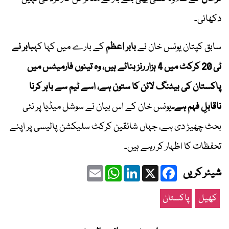
دکھائی۔
سابق کپتان یونس خان نے
بابر اعظم
کے بارے میں کہا کہ
بابر نے
ٹی 20 کرکٹ میں 4 ہزار رنز بنائے ہیں، وہ تینوں فارمیٹس میں
پاکستان کی بیٹنگ لائن کا ستون ہے، اسے ٹیم سے باہر کرنا
ناقابلِ فہم ہے۔
یونس خان کے اس بیان نے سوشل میڈیا پر نئی
بحث چھیڑ دی ہے، جہاں شائقین کرکٹ سلیکشن پالیسی پر اپنے
تحفظات کا اظہار کر رہے ہیں۔
Email
WhatsApp
LinkedIn
Facebook
X
شیئر کریں
کھیل
پاکستان