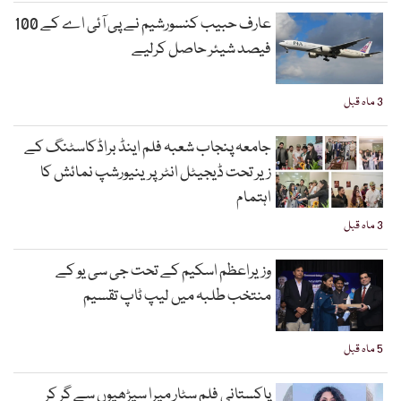
عارف حبیب کنسورشیم نے پی آئی اے کے 100
فیصد شیئر حاصل کرلیے
3 ماہ قبل
جامعہ پنجاب شعبہ فلم اینڈ براڈکاسٹنگ کے
زیر تحت ڈیجیٹل انٹرپرینیورشپ نمائش کا
اہتمام
3 ماہ قبل
وزیراعظم اسکیم کے تحت جی سی یو کے
منتخب طلبہ میں لیپ ٹاپ تقسیم
5 ماہ قبل
پاکستانی فلم سٹار میرا سیڑھیوں سے گر کر