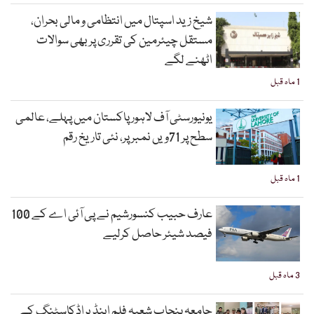
شیخ زید اسپتال میں انتظامی و مالی بحران،
مستقل چیئرمین کی تقرری پر بھی سوالات
اٹھنے لگے
1 ماہ قبل
یونیورسٹی آف لاہور پاکستان میں پہلے، عالمی
سطح پر 71ویں نمبر پر، نئی تاریخ رقم
1 ماہ قبل
عارف حبیب کنسورشیم نے پی آئی اے کے 100
فیصد شیئر حاصل کرلیے
3 ماہ قبل
جامعہ پنجاب شعبہ فلم اینڈ براڈکاسٹنگ کے