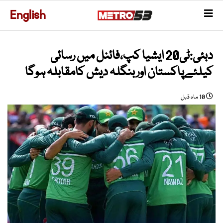
English
دبئی:ٹی20 ایشیا کپ،فائنل میں رسائی
کیلئےپاکستان اوربنگلہ دیش کامقابلہ ہوگا
10 ماہ قبل