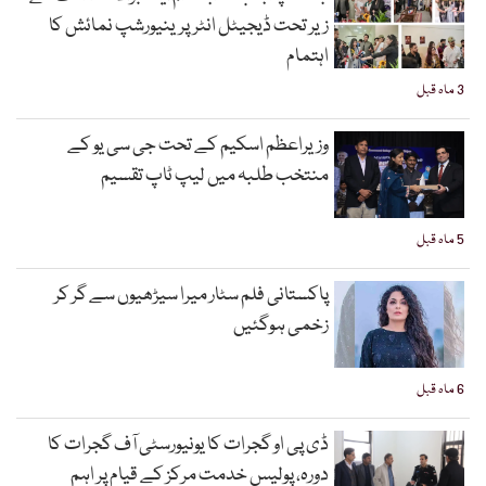
زیر تحت ڈیجیٹل انٹرپرینیورشپ نمائش کا
اہتمام
3 ماہ قبل
وزیراعظم اسکیم کے تحت جی سی یو کے
منتخب طلبہ میں لیپ ٹاپ تقسیم
5 ماہ قبل
پاکستانی فلم سٹار میرا سیڑھیوں سے گر کر
زخمی ہوگئیں
6 ماہ قبل
ڈی پی او گجرات کا یونیورسٹی آف گجرات کا
دورہ، پولیس خدمت مرکز کے قیام پر اہم