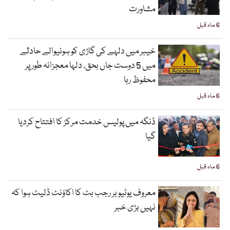
مشاورت
6 ماہ قبل
خیبر میں دلہے کی گاڑی کو ہونیوالے حادثے
میں 5 دوست جاں بحق، دلہا معجزانہ طور پر
محفوظ رہا
6 ماہ قبل
ڈنگہ میں پولیس خدمت مرکز کا افتتاح کردیا
گیا
6 ماہ قبل
معروف یوٹیوبر رجب بٹ کا اکاؤنٹ ڈلیٹ ہوا کہ
نہیں بڑی خبر