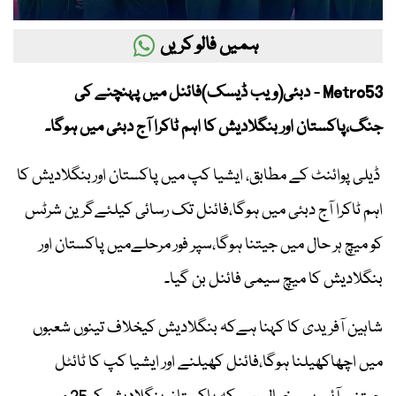
ہمیں فالو کریں
Metro53 - دبئی(ویب ڈیسک)فائنل میں پہنچنے کی
جنگ،پاکستان اور بنگلادیش کا اہم ٹاکرا آج دبئی میں ہوگا۔
ڈیلی پوائنٹ کے مطابق، ایشیا کپ میں پاکستان اوربنگلادیش کا
اہم ٹاکرا آج دبئی میں ہوگا،فائنل تک رسائی کیلئےگرین شرٹس
کو میچ ہر حال میں جیتنا ہوگا،سپر فور مرحلےمیں پاکستان اور
بنگلادیش کا میچ سیمی فائنل بن گیا۔
شاہین آفریدی کا کہنا ہےکہ بنگلادیش کیخلاف تینوں شعبوں
میں اچھاکھیلنا ہوگا،فائنل کھیلنے اور ایشیا کپ کا ٹائٹل