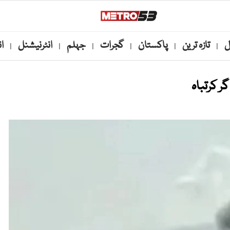
ل
تازہ ترین
پاکستان
گجرات
جہلم
انٹرنیشنل
ا
|
|
|
|
|
|
 کرتباہ