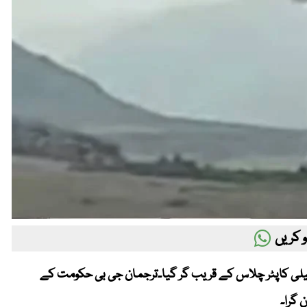
 کریں
ا ہیلی کاپٹر چلاس کے قریب گر گیا۔ترجمان جی بی حکومت کے
 گرا۔