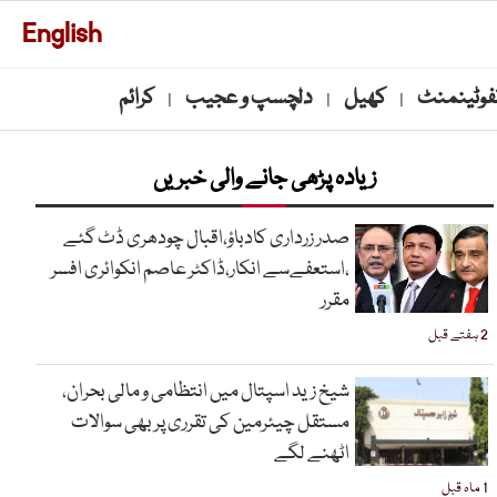
English
نفوٹینمنٹ
کھیل
دلچسپ و عجیب
کرائم
|
|
|
زیادہ پڑھی جانے والی خبریں
صدر زرداری کادباؤ،اقبال چودھری ڈٹ گئے
،استعفےسے انکار،ڈاکٹر عاصم انکوائری افسر
مقرر
2 ہفتے قبل
شیخ زید اسپتال میں انتظامی و مالی بحران،
مستقل چیئرمین کی تقرری پر بھی سوالات
اٹھنے لگے
1 ماہ قبل