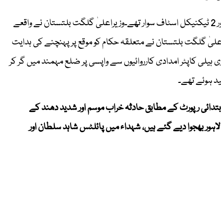
جنگ اخبار کےمطابق،ترجمان نے کہا کہ ہیلی کاپٹر میں 2 پائلٹ اور 2 ٹیکنیکل اسٹاف سوار تھے۔وزیراعلیٰ گلگت بلتستان نے واقعے
لیٰ گلگت بلتستان نے متعلقہ حکام کو موقع پر پہنچنے کی ہدایت
مت کا سرکاری ہیلی کاپٹر امدادی کارروائیوں سے واپسی پر ضلع مہمند میں گر کر
ر نے 20 منٹ کی پرواز کی تھی، ابتدائی رپورٹ کے مطابق حادثہ خراب موسم اور شدید دھند کے
ور بھجوا دیے گئے ہیں، شہداء میں پائلٹس شاہد سلطان اور