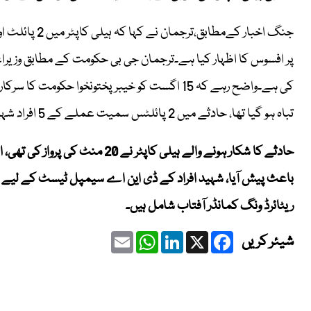
پر افسوس کا اظہار کیا ہے۔ترجمان جی بی حکومت کے مطابق وزیراع
کی ہے۔واضح رہے کہ 15 اگست کو خیبر پختونخوا حکو
تباہ ہو گیا تھا، حادثے میں 2 پائلٹس سمیت عملے کے 5 افراد شہید ہوئے تھے۔
حادثے کا شکار ہونے والے ہیلی کاپٹ
باعث پیش آیا، شہید افراد کے ڈی این اے سیمپل ٹیسٹ کے لیے لاہ
ریٹائرڈ ونگ کمانڈر آفتاب شامل ہیں۔
Email
WhatsApp
LinkedIn
Facebook
X
شیئر کریں