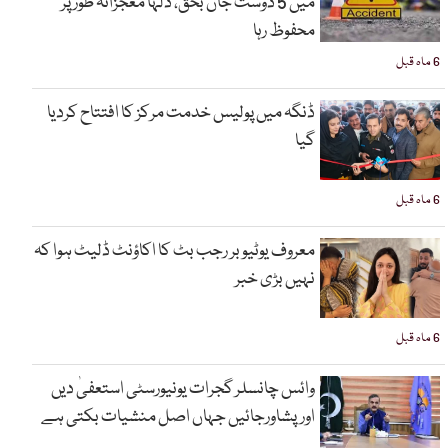
میں 5 دوست جاں بحق، دلہا معجزانہ طور پر
محفوظ رہا
6 ماہ قبل
ڈنگہ میں پولیس خدمت مرکز کا افتتاح کردیا
گیا
6 ماہ قبل
معروف یوٹیوبر رجب بٹ کا اکاؤنٹ ڈلیٹ ہوا کہ
نہیں بڑی خبر
6 ماہ قبل
وائس چانسلر گجرات یونیورسٹی استعفیٰ دیں
اورپشاورجائیں جہاں اصل منشیات بکتی ہے