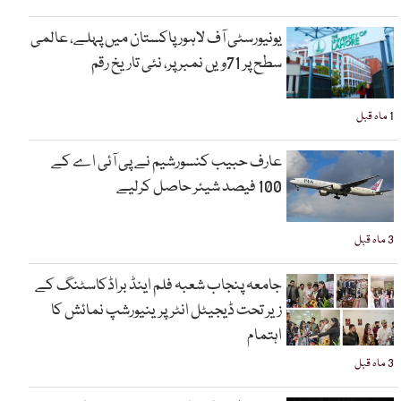
یونیورسٹی آف لاہور پاکستان میں پہلے، عالمی
سطح پر 71ویں نمبر پر، نئی تاریخ رقم
1 ماہ قبل
عارف حبیب کنسورشیم نے پی آئی اے کے
100 فیصد شیئر حاصل کرلیے
3 ماہ قبل
جامعہ پنجاب شعبہ فلم اینڈ براڈکاسٹنگ کے
زیر تحت ڈیجیٹل انٹرپرینیورشپ نمائش کا
اہتمام
3 ماہ قبل