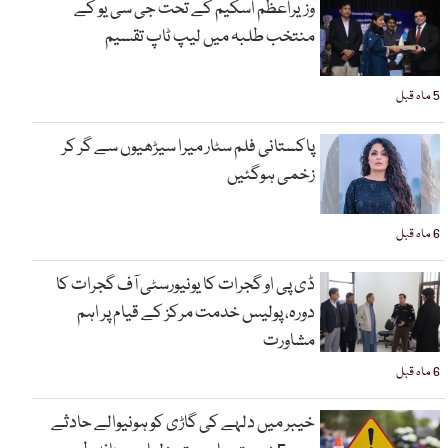
وزیراعظم اسکیم کے تحت جی سی یو کے
منتخب طلبہ میں لیپ ٹاپ تقسیم
5 ماہ قبل
پاکستانی فلم سٹار میرا سیڑھیوں سے گر کر
زخمی ہوگئیں
6 ماہ قبل
ڈی پی او گجرات کا یونیورسٹی آف گجرات کا
دورہ، پولیس خدمت مرکز کے قیام پر اہم
مشاورت
6 ماہ قبل
خیبر میں دلہے کی گاڑی کو ہونیوالے حادثے