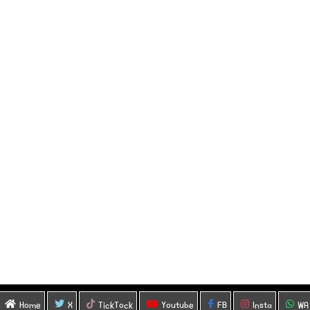
Home
X
TickTock
Youtube
FB
Insta
WA