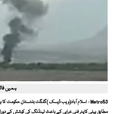
ہمیں فالو
Metro53 - اسلام آباد(ویب ڈیسک )گلگت بلتستان حکومت ک
مطابق ہیلی کاپٹر فنی خرابی کے باعث لینڈنگ کی کوشش کے دوران