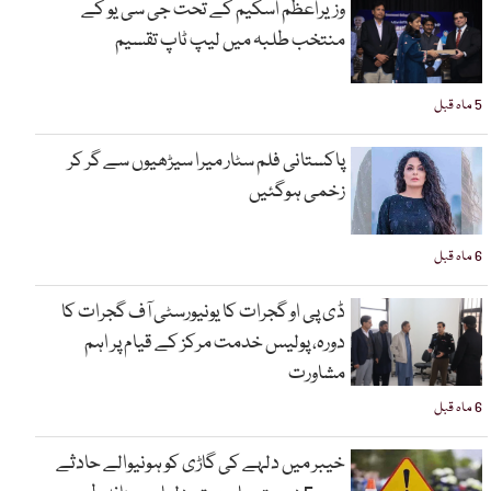
وزیراعظم اسکیم کے تحت جی سی یو کے
منتخب طلبہ میں لیپ ٹاپ تقسیم
5 ماہ قبل
پاکستانی فلم سٹار میرا سیڑھیوں سے گر کر
زخمی ہوگئیں
6 ماہ قبل
ڈی پی او گجرات کا یونیورسٹی آف گجرات کا
دورہ، پولیس خدمت مرکز کے قیام پر اہم
مشاورت
6 ماہ قبل
خیبر میں دلہے کی گاڑی کو ہونیوالے حادثے