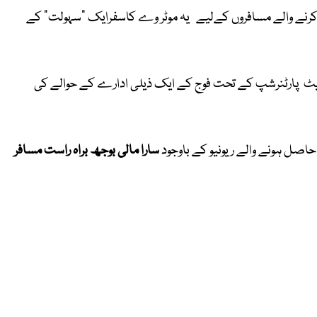
سفر کرنے والے مسافروں کےلیے یہ موٹر وے کاسفرایک "سہولت" کے
یویٹ پارٹنرشپ کے تحت فوج کے ایک ذیلی ادارے کے حوالے کی
اصل ہونے والے ریونیو کے باوجود
سارا مالی بوجھ براہ راست مسافر