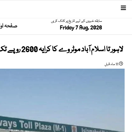
سابقہ خبروں کے لیے تاریخ پر کلک کریں
صفحہ او
Friday 7 Aug, 2026
لاہور تا اسلام آباد موٹر وے کا کرایہ 2600 روپے تک پہنچ گیا
11 ماہ قبل