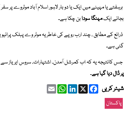
ہرہفتے یا مہینے میں ایک یا دو بار لاہور اسلام آباد موٹروے پر 
بجائے ایک
مہنگا سودا
بن چکا ہے۔
ذرائع کے مطابق ، چند ارب روپے کی خاطر یہ موٹر وے پبلک پرائ
گئی ہے۔
جس کانتیجہ یہ کہ اب کمرشل آمدن، اشتہارات، سروس ایریاز سے ح
پر ڈال دیا گیا ہے
۔
Email
WhatsApp
LinkedIn
Facebook
X
شیئر کریں
پاکستان