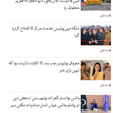
میں 5 دوست جاں بحق، دلہا معجزانہ طور پر
محفوظ رہا
6 ماہ قبل
ڈنگہ میں پولیس خدمت مرکز کا افتتاح کردیا
گیا
6 ماہ قبل
معروف یوٹیوبر رجب بٹ کا اکاؤنٹ ڈلیٹ ہوا کہ
نہیں بڑی خبر
6 ماہ قبل
وائس چانسلر گجرات یونیورسٹی استعفیٰ دیں
اورپشاورجائیں جہاں اصل منشیات بکتی ہے