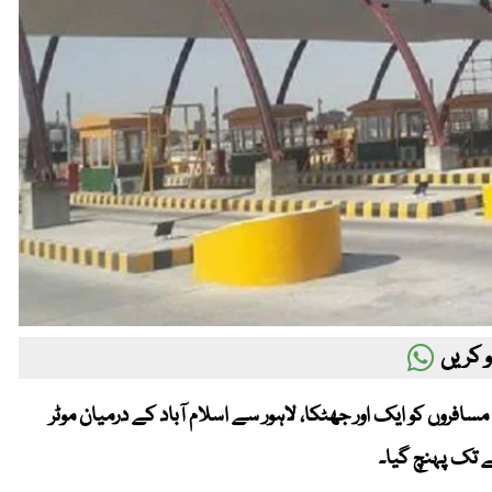
 کریں
وں مسافروں کو ایک اور جھٹکا، لاہور سے اسلام آباد کے درمیان موٹر
ے تک پہنچ گیا۔