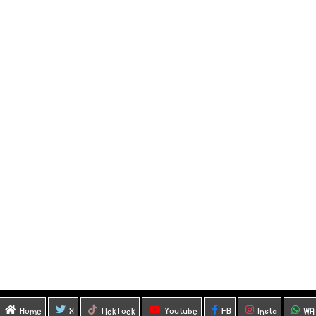
Home
X
TickTock
Youtube
FB
Insta
WA