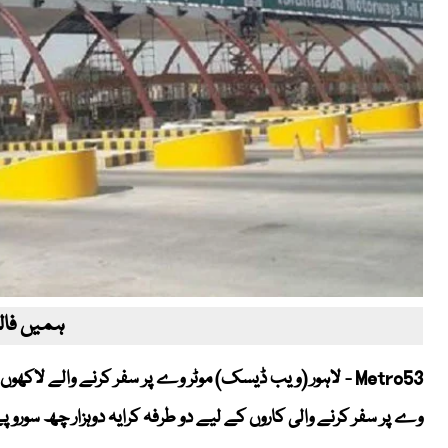
ہمیں فالو
Metro53 - لاہور (ویب ڈیسک) موٹر وے پر سفر کرنے والے لاکھ
وے پر سفر کرنے والی کاروں کے لیے دو طرفہ کرایہ دوہزار چھ سوروپ