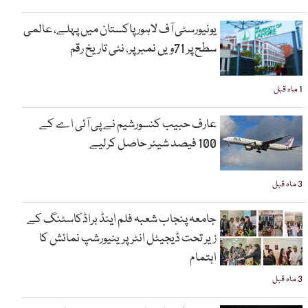
یونیورسٹی آف لاہور پاکستان میں پہلے، عالمی
سطح پر 71ویں نمبر پر، نئی تاریخ رقم
1 ماہ قبل
عارف حبیب کنسورشیم نے پی آئی اے کے
100 فیصد شیئر حاصل کرلیے
3 ماہ قبل
جامعہ پنجاب شعبہ فلم اینڈ براڈکاسٹنگ کے
زیر تحت ڈیجیٹل انٹرپرینیورشپ نمائش کا
اہتمام
3 ماہ قبل