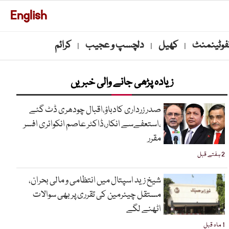
English
نفوٹینمنٹ
کھیل
دلچسپ و عجیب
کرائم
|
|
|
زیادہ پڑھی جانے والی خبریں
صدر زرداری کادباؤ،اقبال چودھری ڈٹ گئے
،استعفےسے انکار،ڈاکٹر عاصم انکوائری افسر
مقرر
2 ہفتے قبل
شیخ زید اسپتال میں انتظامی و مالی بحران،
مستقل چیئرمین کی تقرری پر بھی سوالات
اٹھنے لگے
1 ماہ قبل