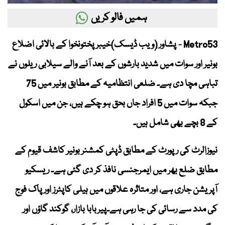
ہمیں فالو کریں
Metro53 - پشاور (ویب ڈیسک)خیبر پختونخوا کے بالائی اضلاع
بونیر اور سوات میں شدید بارشوں کے بعد آنے والے سیلابی ریلوں نے
تباہی مچا دی ہے۔ ضلعی انتظامیہ کے مطابق بونیر میں 75
جبکہ سوات میں 5 افراد جاں بحق ہو چکے ہیں، جن میں اسکول
کے 8 بچے بھی شامل ہیں۔
نیوزالرٹ کی رپورٹ کے مطابق ڈپٹی کمشنر بونیر
کاشف قیوم
کے
مطابق ضلع بھر میں
ایمرجنسی نافذ
کر دی گئی ہے۔ ریسکیو
آپریشن جاری ہے، اور متاثرہ علاقوں میں
ہیلی کاپٹرز اور پاک فوج
کی مدد سے رسائی کی جا رہی ہے۔
پیربابا بازار، گوکند گاؤں
اور