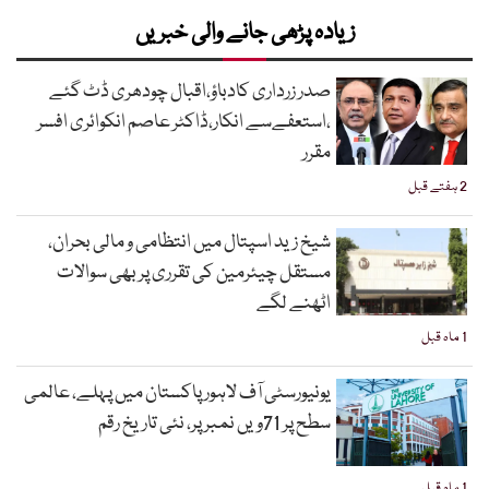
زیادہ پڑھی جانے والی خبریں
صدر زرداری کادباؤ،اقبال چودھری ڈٹ گئے
،استعفےسے انکار،ڈاکٹر عاصم انکوائری افسر
مقرر
2 ہفتے قبل
شیخ زید اسپتال میں انتظامی و مالی بحران،
مستقل چیئرمین کی تقرری پر بھی سوالات
اٹھنے لگے
1 ماہ قبل
یونیورسٹی آف لاہور پاکستان میں پہلے، عالمی
سطح پر 71ویں نمبر پر، نئی تاریخ رقم
1 ماہ قبل