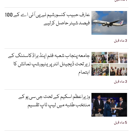
عارف حبیب کنسورشیم نے پی آئی اے کے 100
فیصد شیئر حاصل کرلیے
3 ماہ قبل
جامعہ پنجاب شعبہ فلم اینڈ براڈکاسٹنگ کے
زیر تحت ڈیجیٹل انٹرپرینیورشپ نمائش کا
اہتمام
3 ماہ قبل
وزیراعظم اسکیم کے تحت جی سی یو کے
منتخب طلبہ میں لیپ ٹاپ تقسیم
5 ماہ قبل