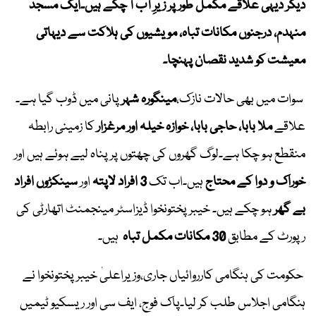
دیگر دیہی علاقے مکمل طور پر زیرِ آب آ چکے ہیں۔ایک مسجد
منہدم، درجنوں مکانات تباہ،
مویشیوں کی ہلاکت
سے دیہاتی
معیشت کو شدید نقصان پہنچا۔
سوات میں بھی حالات نازک،
مینگورہ شہر
پانی میں ڈوب گیا ہے۔
علاقے
ملا بابا، حاجی بابا، خوازہ خیلہ اور مرغزار
کا زمینی رابطہ
منقطع ہو چکا ہے۔لوگ گھروں کی چھتوں پر پناہ لیے ہوئے ہیں اور
خوراک و دوا کے محتاج
ہیں۔اب تک
3
افراد لاپتہ
اور
سینکڑوں افراد
بے گھر
ہو چکے ہیں۔ خیبرپختونخوا ڈیزاسٹر مینجمنٹ اتھارٹی کی
رپورٹ کے مطابق
30
مکانات مکمل تباہ
ہیں۔
حکومت کی ہنگامی کارروائیاں جاری،وزیراعلیٰ خیبر پختونخوا نے
ہنگامی اجلاس طلب کر لیا۔پاک فوج، ایف سی اور ریسکیو ٹیمیں