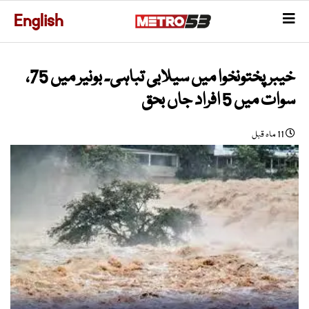
English
خیبر پختونخوا میں سیلابی تباہی۔ بونیر میں 75،
سوات میں 5 افراد جاں بحق
11 ماہ قبل