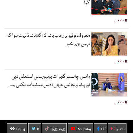
گیا
6 ماہ قبل
معروف یوٹیوبر رجب بٹ کا اکاؤنٹ ڈلیٹ ہوا کہ
نہیں بڑی خبر
6 ماہ قبل
وائس چانسلر گجرات یونیورسٹی استعفیٰ دیں
اورپشاورجائیں جہاں اصل منشیات بکتی ہے
6 ماہ قبل
Home
X
TickTock
Youtube
FB
Insta