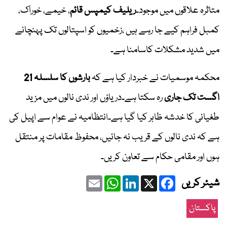
متاثرہ علاقوں میں موجود۔
ریلیف کیمپس قائم
، خیمے، خوراک،
کمبل فراہم کیے جا رہے ہیں ،زخمیوں کو اسپتالوں تک پہنچانے
میں شدید مشکلات کاسامنا ہے۔
محکمہ موسمیات نے خبردار کیا ہے کہ
بارشوں کا سلسلہ 21
اگست تک جاری
رہ سکتا ہے۔دریاؤں اور ندی نالوں میں مزید
طغیانی کا خدشہ ظاہر کیا گیا ہے۔انتظامیہ نے عوام سے اپیل کی
ہے کہ ندی نالوں کے قریب نہ جائیں، محفوظ مقامات پر منتقل
ہوں اور مقامی حکام سے تعاون کریں۔
Email
WhatsApp
LinkedIn
Facebook
X
شیئر کریں
پاکستان